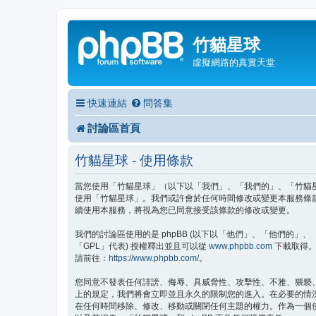
竹貓星球
虛擬網路的真實天堂
快速連結
問答集
討論區首頁
竹貓星球 - 使用條款
當您使用「竹貓星球」（以下以「我們」、「我們的」、「竹貓星球」、
使用「竹貓星球」。我們或許會於任何時間修改或變更本服務條
續使用本服務，將視為您已同意接受該條款的修改或變更。
我們的討論區使用的是 phpBB (以下以「他們」、「他們的」、「php
「GPL」代表) 授權釋出並且可以從
www.phpbb.com
下載取得。p
請前往：
https://www.phpbb.com/
。
您同意不發表任何誹謗、侮辱、具威脅性、攻擊性、不雅、猥褻
上的規定，我們將會立即並且永久的限制您的進入。在必要的情況下
在任何時間移除、修改、移動或關閉任何主題的權力。作為一個