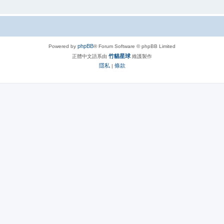
phpBB
Powered by
® Forum Software © phpBB Limited
竹貓星球
正體中文語系由
維護製作
隱私
條款
|