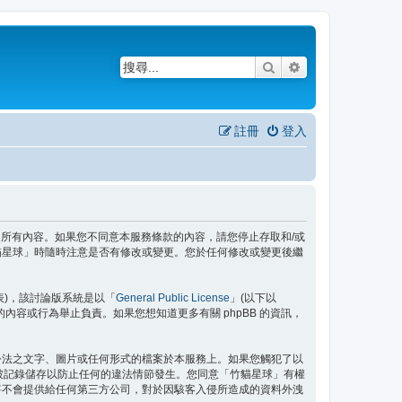
搜尋
進階搜尋
註冊
登入
務條款之所有內容。如果您不同意本服務條款的內容，請您停止存取和/或
貓星球」時隨時注意是否有修改或變更。您於任何修改或變更後繼
」代表)，該討論版系統是以「
General Public License
」(以下以
許的內容或行為舉止負責。如果您想知道更多有關 phpBB 的資訊，
公法之文字、圖片或任何形式的檔案於本服務上。如果您觸犯了以
都將被記錄儲存以防止任何的違法情節發生。您同意「竹貓星球」有權
將不會提供給任何第三方公司，對於因駭客入侵所造成的資料外洩