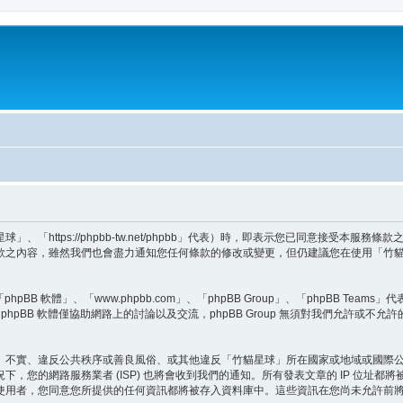
「https://phpbb-tw.net/phpbb」代表）時，即表示您已同意接受本服
款之內容，雖然我們也會盡力通知您任何條款的修改或變更，但仍建議您在使用「竹
BB 軟體」、「www.phpbb.com」、「phpBB Group」、「phpBB Teams
hpBB 軟體僅協助網路上的討論以及交流，phpBB Group 無須對我們允許或不允
、不實、違反公共秩序或善良風俗、或其他違反「竹貓星球」所在國家或地域或國際
，您的網路服務業者 (ISP) 也將會收到我們的通知。所有發表文章的 IP 位址
使用者，您同意您所提供的任何資訊都將被存入資料庫中。這些資訊在您尚未允許前