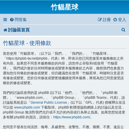
竹貓星球
問答集
註冊
登入
討論區首頁
竹貓星球 - 使用條款
當您使用「竹貓星球」（以下以「我們」、「我們的」、「竹貓星球」、
「https://phpbb-tw.net/phpbb」代表）時，即表示您已同意接受本服務條款之所
有內容。如果您不同意本服務條款的內容，請您停止存取和/或使用「竹貓星
球」。我們或許會於任何時間修改或變更本服務條款之內容，雖然我們也會盡力
通知您任何條款的修改或變更，但仍建議您在使用「竹貓星球」時隨時注意是否
有修改或變更。您於任何修改或變更後繼續使用本服務，將視為您已同意接受該
條款的修改或變更。
我們的討論區使用的是 phpBB (以下以「他們」、「他們的」、「phpBB 軟
體」、「www.phpbb.com」、「phpBB Group」、「phpBB Teams」代表)，該
討論版系統是以「
General Public License
」(以下以「GPL」代表) 授權釋出並且
可以從
www.phpbb.com
下載取得。phpBB 軟體僅協助網路上的討論以及交流，
phpBB Group 無須對我們允許或不允許的內容或行為舉止負責。如果您想知道更
多有關 phpBB 的資訊，請前往：
https://www.phpbb.com/
。
您同意不發表任何誹謗、侮辱、具威脅性、攻擊性、不雅、猥褻、不實、違反公