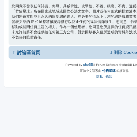
您同意不發表任何誹謗、侮辱、具威脅性、攻擊性、不雅、猥褻、不實、違反
「竹貓星球」所在國家或地域或國際公法之文字、圖片或任何形式的檔案於本
我們將會立即並且永久的限制您的進入。在必要的情況下，您的網路服務業者 (I
發表文章的 IP 位址都將被記錄儲存以防止任何的違法情節發生。您同意「
移動或關閉任何主題的權力。作為一個使用者，您同意您所提供的任何資訊都
未允許前將不會提供給任何第三方公司，對於因駭客入侵所造成的資料外洩以及其
不負任何賠償責任。
討論區首頁
刪除 Cookie
phpBB
Powered by
® Forum Software © phpBB Lim
竹貓星球
正體中文語系由
維護製作
隱私
條款
|