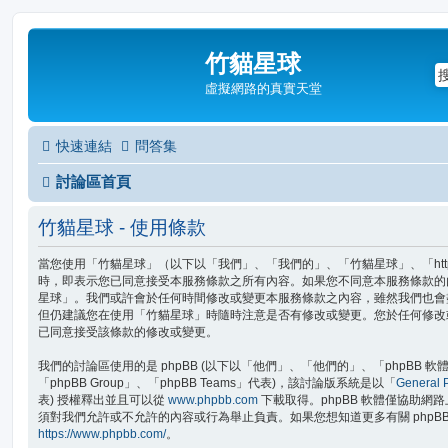
竹貓星球
虛擬網路的真實天堂
快速連結
問答集
討論區首頁
竹貓星球 - 使用條款
當您使用「竹貓星球」（以下以「我們」、「我們的」、「竹貓星球」、「https://php
時，即表示您已同意接受本服務條款之所有內容。如果您不同意本服務條款的
星球」。我們或許會於任何時間修改或變更本服務條款之內容，雖然我們也會
但仍建議您在使用「竹貓星球」時隨時注意是否有修改或變更。您於任何修改
已同意接受該條款的修改或變更。
我們的討論區使用的是 phpBB (以下以「他們」、「他們的」、「phpBB 軟體」、
「phpBB Group」、「phpBB Teams」代表)，該討論版系統是以「
General P
表) 授權釋出並且可以從
www.phpbb.com
下載取得。phpBB 軟體僅協助網路上
須對我們允許或不允許的內容或行為舉止負責。如果您想知道更多有關 phpB
https://www.phpbb.com/
。