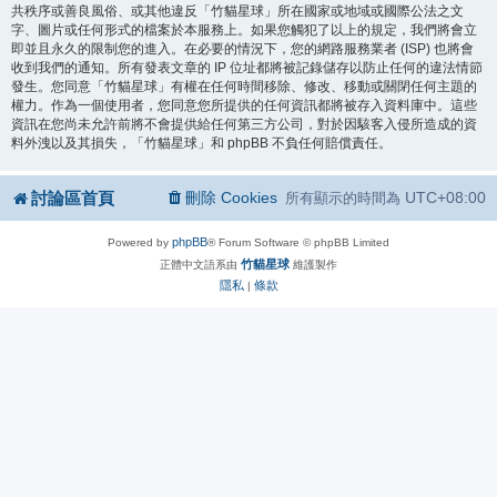
共秩序或善良風俗、或其他違反「竹貓星球」所在國家或地域或國際公法之文
字、圖片或任何形式的檔案於本服務上。如果您觸犯了以上的規定，我們將會立
即並且永久的限制您的進入。在必要的情況下，您的網路服務業者 (ISP) 也將會
收到我們的通知。所有發表文章的 IP 位址都將被記錄儲存以防止任何的違法情節
發生。您同意「竹貓星球」有權在任何時間移除、修改、移動或關閉任何主題的
權力。作為一個使用者，您同意您所提供的任何資訊都將被存入資料庫中。這些
資訊在您尚未允許前將不會提供給任何第三方公司，對於因駭客入侵所造成的資
料外洩以及其損失，「竹貓星球」和 phpBB 不負任何賠償責任。
討論區首頁
刪除 Cookies
UTC+08:00
所有顯示的時間為
phpBB
Powered by
® Forum Software © phpBB Limited
竹貓星球
正體中文語系由
維護製作
隱私
條款
|