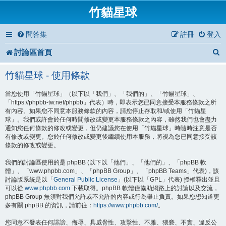
竹貓星球
問答集
註冊
登入
討論區首頁
竹貓星球 - 使用條款
當您使用「竹貓星球」（以下以「我們」、「我們的」、「竹貓星球」、
「https://phpbb-tw.net/phpbb」代表）時，即表示您已同意接受本服務條款之所
有內容。如果您不同意本服務條款的內容，請您停止存取和/或使用「竹貓星
球」。我們或許會於任何時間修改或變更本服務條款之內容，雖然我們也會盡力
通知您任何條款的修改或變更，但仍建議您在使用「竹貓星球」時隨時注意是否
有修改或變更。您於任何修改或變更後繼續使用本服務，將視為您已同意接受該
條款的修改或變更。
我們的討論區使用的是 phpBB (以下以「他們」、「他們的」、「phpBB 軟
體」、「www.phpbb.com」、「phpBB Group」、「phpBB Teams」代表)，該
討論版系統是以「
General Public License
」(以下以「GPL」代表) 授權釋出並且
可以從
www.phpbb.com
下載取得。phpBB 軟體僅協助網路上的討論以及交流，
phpBB Group 無須對我們允許或不允許的內容或行為舉止負責。如果您想知道更
多有關 phpBB 的資訊，請前往：
https://www.phpbb.com/
。
您同意不發表任何誹謗、侮辱、具威脅性、攻擊性、不雅、猥褻、不實、違反公