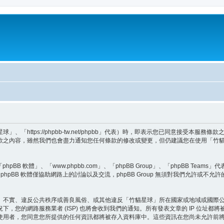
「https://phpbb-tw.net/phpbb」代表）時，即表示您已同意接受本服
款之內容，雖然我們也會盡力通知您任何條款的修改或變更，但仍建議您在使用「竹
BB 軟體」、「www.phpbb.com」、「phpBB Group」、「phpBB Teams
hpBB 軟體僅協助網路上的討論以及交流，phpBB Group 無須對我們允許或不允
、不實、違反公共秩序或善良風俗、或其他違反「竹貓星球」所在國家或地域或國際
，您的網路服務業者 (ISP) 也將會收到我們的通知。所有發表文章的 IP 位址
使用者，您同意您所提供的任何資訊都將被存入資料庫中。這些資訊在您尚未允許前