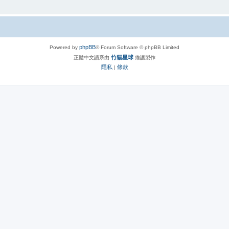
phpBB
Powered by
® Forum Software © phpBB Limited
竹貓星球
正體中文語系由
維護製作
隱私
條款
|