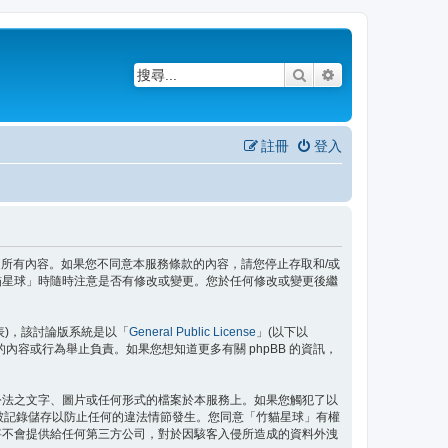
搜尋
進階搜尋
註冊
登入
務條款之所有內容。如果您不同意本服務條款的內容，請您停止存取和/或
貓星球」時隨時注意是否有修改或變更。您於任何修改或變更後繼
」代表)，該討論版系統是以「
General Public License
」(以下以
許的內容或行為舉止負責。如果您想知道更多有關 phpBB 的資訊，
公法之文字、圖片或任何形式的檔案於本服務上。如果您觸犯了以
都將被記錄儲存以防止任何的違法情節發生。您同意「竹貓星球」有權
將不會提供給任何第三方公司，對於因駭客入侵所造成的資料外洩