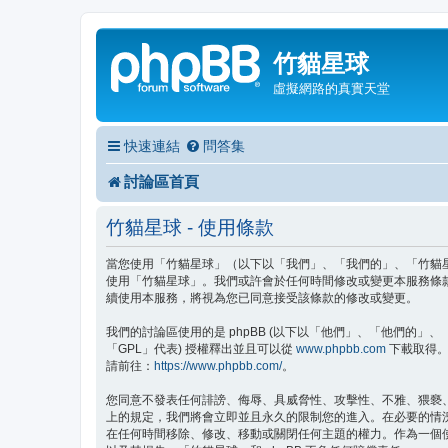
竹貓星球
虛擬網路的真實天堂
快速連結
問答集
討論區首頁
竹貓星球 - 使用條款
當您使用「竹貓星球」（以下以「我們」、「我們的」、「竹貓星球」、
使用「竹貓星球」。我們或許會於任何時間修改或變更本服務條
續使用本服務，將視為您已同意接受該條款的修改或變更。
我們的討論區使用的是 phpBB (以下以「他們」、「他們的」、「php
「GPL」代表) 授權釋出並且可以從
www.phpbb.com
下載取得。p
請前往：
https://www.phpbb.com/
。
您同意不發表任何誹謗、侮辱、具威脅性、攻擊性、不雅、猥褻
上的規定，我們將會立即並且永久的限制您的進入。在必要的情況下
在任何時間移除、修改、移動或關閉任何主題的權力。作為一個