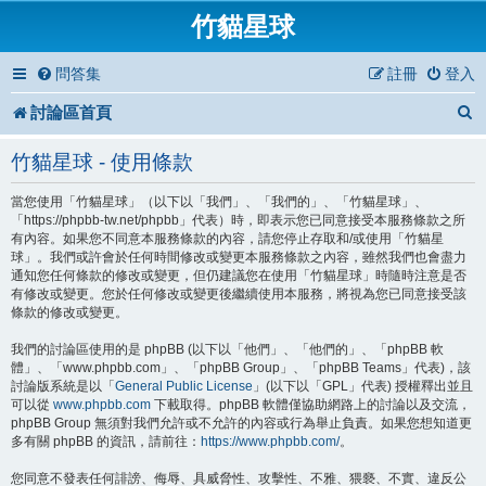
竹貓星球
問答集
註冊
登入
討論區首頁
竹貓星球 - 使用條款
當您使用「竹貓星球」（以下以「我們」、「我們的」、「竹貓星球」、
「https://phpbb-tw.net/phpbb」代表）時，即表示您已同意接受本服務條款之所
有內容。如果您不同意本服務條款的內容，請您停止存取和/或使用「竹貓星
球」。我們或許會於任何時間修改或變更本服務條款之內容，雖然我們也會盡力
通知您任何條款的修改或變更，但仍建議您在使用「竹貓星球」時隨時注意是否
有修改或變更。您於任何修改或變更後繼續使用本服務，將視為您已同意接受該
條款的修改或變更。
我們的討論區使用的是 phpBB (以下以「他們」、「他們的」、「phpBB 軟
體」、「www.phpbb.com」、「phpBB Group」、「phpBB Teams」代表)，該
討論版系統是以「
General Public License
」(以下以「GPL」代表) 授權釋出並且
可以從
www.phpbb.com
下載取得。phpBB 軟體僅協助網路上的討論以及交流，
phpBB Group 無須對我們允許或不允許的內容或行為舉止負責。如果您想知道更
多有關 phpBB 的資訊，請前往：
https://www.phpbb.com/
。
您同意不發表任何誹謗、侮辱、具威脅性、攻擊性、不雅、猥褻、不實、違反公