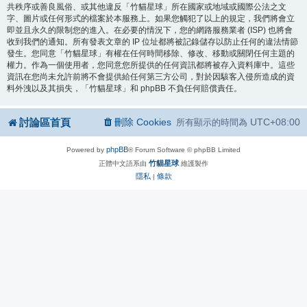
共秩序或善良風俗、或其他違反「竹貓星球」所在國家或地域或國際公法之文
字、圖片或任何形式的檔案於本服務上。如果您觸犯了以上的規定，我們將會立
即並且永久的限制您的進入。在必要的情況下，您的網路服務業者 (ISP) 也將會
收到我們的通知。所有發表文章的 IP 位址都將被記錄儲存以防止任何的違法情節
發生。您同意「竹貓星球」有權在任何時間移除、修改、移動或關閉任何主題的
權力。作為一個使用者，您同意您所提供的任何資訊都將被存入資料庫中。這些
資訊在您尚未允許前將不會提供給任何第三方公司，對於因駭客入侵所造成的資
料外洩以及其損失，「竹貓星球」和 phpBB 不負任何賠償責任。
討論區首頁
刪除 Cookies
UTC+08:00
所有顯示的時間為
phpBB
Powered by
® Forum Software © phpBB Limited
竹貓星球
正體中文語系由
維護製作
隱私
條款
|