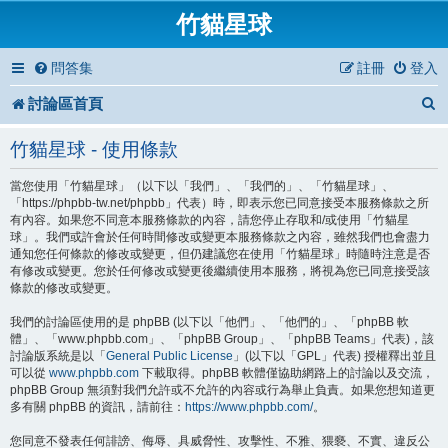
竹貓星球
問答集
註冊
登入
討論區首頁
竹貓星球 - 使用條款
當您使用「竹貓星球」（以下以「我們」、「我們的」、「竹貓星球」、
「https://phpbb-tw.net/phpbb」代表）時，即表示您已同意接受本服務條款之所
有內容。如果您不同意本服務條款的內容，請您停止存取和/或使用「竹貓星
球」。我們或許會於任何時間修改或變更本服務條款之內容，雖然我們也會盡力
通知您任何條款的修改或變更，但仍建議您在使用「竹貓星球」時隨時注意是否
有修改或變更。您於任何修改或變更後繼續使用本服務，將視為您已同意接受該
條款的修改或變更。
我們的討論區使用的是 phpBB (以下以「他們」、「他們的」、「phpBB 軟
體」、「www.phpbb.com」、「phpBB Group」、「phpBB Teams」代表)，該
討論版系統是以「
General Public License
」(以下以「GPL」代表) 授權釋出並且
可以從
www.phpbb.com
下載取得。phpBB 軟體僅協助網路上的討論以及交流，
phpBB Group 無須對我們允許或不允許的內容或行為舉止負責。如果您想知道更
多有關 phpBB 的資訊，請前往：
https://www.phpbb.com/
。
您同意不發表任何誹謗、侮辱、具威脅性、攻擊性、不雅、猥褻、不實、違反公