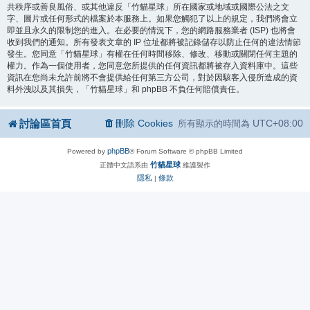
共秩序或善良風俗、或其他違反「竹貓星球」所在國家或地域或國際公法之文
字、圖片或任何形式的檔案於本服務上。如果您觸犯了以上的規定，我們將會立
即並且永久的限制您的進入。在必要的情況下，您的網路服務業者 (ISP) 也將會
收到我們的通知。所有發表文章的 IP 位址都將被記錄儲存以防止任何的違法情節
發生。您同意「竹貓星球」有權在任何時間移除、修改、移動或關閉任何主題的
權力。作為一個使用者，您同意您所提供的任何資訊都將被存入資料庫中。這些
資訊在您尚未允許前將不會提供給任何第三方公司，對於因駭客入侵所造成的資
料外洩以及其損失，「竹貓星球」和 phpBB 不負任何賠償責任。
討論區首頁
刪除 Cookies
UTC+08:00
所有顯示的時間為
phpBB
Powered by
® Forum Software © phpBB Limited
竹貓星球
正體中文語系由
維護製作
隱私
條款
|