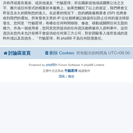
共秩序或善良風俗、或其他違反「竹貓星球」所在國家或地域或國際公法之文
字、圖片或任何形式的檔案於本服務上。如果您觸犯了以上的規定，我們將會立
即並且永久的限制您的進入。在必要的情況下，您的網路服務業者 (ISP) 也將會
收到我們的通知。所有發表文章的 IP 位址都將被記錄儲存以防止任何的違法情節
發生。您同意「竹貓星球」有權在任何時間移除、修改、移動或關閉任何主題的
權力。作為一個使用者，您同意您所提供的任何資訊都將被存入資料庫中。這些
資訊在您尚未允許前將不會提供給任何第三方公司，對於因駭客入侵所造成的資
料外洩以及其損失，「竹貓星球」和 phpBB 不負任何賠償責任。
討論區首頁
刪除 Cookies
UTC+08:00
所有顯示的時間為
phpBB
Powered by
® Forum Software © phpBB Limited
竹貓星球
正體中文語系由
維護製作
隱私
條款
|