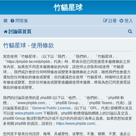
竹貓星球
問答集
註冊
登入
討論區首頁
竹貓星球 - 使用條款
當您使用「竹貓星球」（以下以「我們」、「我們的」、「竹貓星球」、
「https://phpbb-tw.net/phpbb」代表）時，即表示您已同意接受本服務條款之所
有內容。如果您不同意本服務條款的內容，請您停止存取和/或使用「竹貓星
球」。我們或許會於任何時間修改或變更本服務條款之內容，雖然我們也會盡力
通知您任何條款的修改或變更，但仍建議您在使用「竹貓星球」時隨時注意是否
有修改或變更。您於任何修改或變更後繼續使用本服務，將視為您已同意接受該
條款的修改或變更。
我們的討論區使用的是 phpBB (以下以「他們」、「他們的」、「phpBB 軟
體」、「www.phpbb.com」、「phpBB Group」、「phpBB Teams」代表)，該
討論版系統是以「
General Public License
」(以下以「GPL」代表) 授權釋出並且
可以從
www.phpbb.com
下載取得。phpBB 軟體僅協助網路上的討論以及交流，
phpBB Group 無須對我們允許或不允許的內容或行為舉止負責。如果您想知道更
多有關 phpBB 的資訊，請前往：
https://www.phpbb.com/
。
您同意不發表任何誹謗、侮辱、具威脅性、攻擊性、不雅、猥褻、不實、違反公