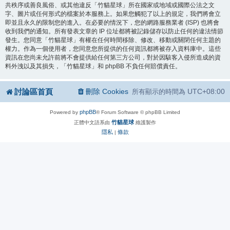
共秩序或善良風俗、或其他違反「竹貓星球」所在國家或地域或國際公法之文
字、圖片或任何形式的檔案於本服務上。如果您觸犯了以上的規定，我們將會立
即並且永久的限制您的進入。在必要的情況下，您的網路服務業者 (ISP) 也將會
收到我們的通知。所有發表文章的 IP 位址都將被記錄儲存以防止任何的違法情節
發生。您同意「竹貓星球」有權在任何時間移除、修改、移動或關閉任何主題的
權力。作為一個使用者，您同意您所提供的任何資訊都將被存入資料庫中。這些
資訊在您尚未允許前將不會提供給任何第三方公司，對於因駭客入侵所造成的資
料外洩以及其損失，「竹貓星球」和 phpBB 不負任何賠償責任。
討論區首頁
刪除 Cookies
UTC+08:00
所有顯示的時間為
phpBB
Powered by
® Forum Software © phpBB Limited
竹貓星球
正體中文語系由
維護製作
隱私
條款
|