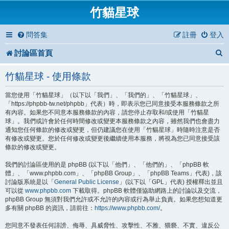
竹貓星球
問答集
註冊
登入
討論區首頁
竹貓星球 - 使用條款
當您使用「竹貓星球」（以下以「我們」、「我們的」、「竹貓星球」、
「https://phpbb-tw.net/phpbb」代表）時，即表示您已同意接受本服務條款之所
有內容。如果您不同意本服務條款的內容，請您停止存取和/或使用「竹貓星
球」。我們或許會於任何時間修改或變更本服務條款之內容，雖然我們也會盡力
通知您任何條款的修改或變更，但仍建議您在使用「竹貓星球」時隨時注意是否
有修改或變更。您於任何修改或變更後繼續使用本服務，將視為您已同意接受該
條款的修改或變更。
我們的討論區使用的是 phpBB (以下以「他們」、「他們的」、「phpBB 軟
體」、「www.phpbb.com」、「phpBB Group」、「phpBB Teams」代表)，該
討論版系統是以「
General Public License
」(以下以「GPL」代表) 授權釋出並且
可以從
www.phpbb.com
下載取得。phpBB 軟體僅協助網路上的討論以及交流，
phpBB Group 無須對我們允許或不允許的內容或行為舉止負責。如果您想知道更
多有關 phpBB 的資訊，請前往：
https://www.phpbb.com/
。
您同意不發表任何誹謗、侮辱、具威脅性、攻擊性、不雅、猥褻、不實、違反公