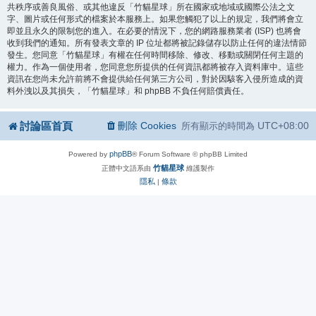
共秩序或善良風俗、或其他違反「竹貓星球」所在國家或地域或國際公法之文
字、圖片或任何形式的檔案於本服務上。如果您觸犯了以上的規定，我們將會立
即並且永久的限制您的進入。在必要的情況下，您的網路服務業者 (ISP) 也將會
收到我們的通知。所有發表文章的 IP 位址都將被記錄儲存以防止任何的違法情節
發生。您同意「竹貓星球」有權在任何時間移除、修改、移動或關閉任何主題的
權力。作為一個使用者，您同意您所提供的任何資訊都將被存入資料庫中。這些
資訊在您尚未允許前將不會提供給任何第三方公司，對於因駭客入侵所造成的資
料外洩以及其損失，「竹貓星球」和 phpBB 不負任何賠償責任。
討論區首頁
刪除 Cookies
UTC+08:00
所有顯示的時間為
phpBB
Powered by
® Forum Software © phpBB Limited
竹貓星球
正體中文語系由
維護製作
隱私
條款
|