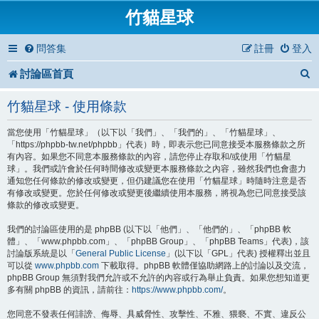
竹貓星球
問答集
註冊
登入
討論區首頁
竹貓星球 - 使用條款
當您使用「竹貓星球」（以下以「我們」、「我們的」、「竹貓星球」、
「https://phpbb-tw.net/phpbb」代表）時，即表示您已同意接受本服務條款之所
有內容。如果您不同意本服務條款的內容，請您停止存取和/或使用「竹貓星
球」。我們或許會於任何時間修改或變更本服務條款之內容，雖然我們也會盡力
通知您任何條款的修改或變更，但仍建議您在使用「竹貓星球」時隨時注意是否
有修改或變更。您於任何修改或變更後繼續使用本服務，將視為您已同意接受該
條款的修改或變更。
我們的討論區使用的是 phpBB (以下以「他們」、「他們的」、「phpBB 軟
體」、「www.phpbb.com」、「phpBB Group」、「phpBB Teams」代表)，該
討論版系統是以「
General Public License
」(以下以「GPL」代表) 授權釋出並且
可以從
www.phpbb.com
下載取得。phpBB 軟體僅協助網路上的討論以及交流，
phpBB Group 無須對我們允許或不允許的內容或行為舉止負責。如果您想知道更
多有關 phpBB 的資訊，請前往：
https://www.phpbb.com/
。
您同意不發表任何誹謗、侮辱、具威脅性、攻擊性、不雅、猥褻、不實、違反公