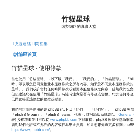
竹貓星球
虛擬網路的真實天堂
快速連結
問答集
討論區首頁
竹貓星球 - 使用條款
當您使用「竹貓星球」（以下以「我們」、「我們的」、「竹貓星球」、「https://php
時，即表示您已同意接受本服務條款之所有內容。如果您不同意本服務條款的
星球」。我們或許會於任何時間修改或變更本服務條款之內容，雖然我們也會
但仍建議您在使用「竹貓星球」時隨時注意是否有修改或變更。您於任何修改
已同意接受該條款的修改或變更。
我們的討論區使用的是 phpBB (以下以「他們」、「他們的」、「phpBB 軟體」、
「phpBB Group」、「phpBB Teams」代表)，該討論版系統是以「
General P
表) 授權釋出並且可以從
www.phpbb.com
下載取得。phpBB 軟體僅協助網路上
須對我們允許或不允許的內容或行為舉止負責。如果您想知道更多有關 phpB
https://www.phpbb.com/
。