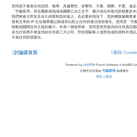
您同意不發表任何誹謗、侮辱、具威脅性、攻擊性、不雅、猥褻、不實、違反
「竹貓星球」所在國家或地域或國際公法之文字、圖片或任何形式的檔案於本
我們將會立即並且永久的限制您的進入。在必要的情況下，您的網路服務業者 (I
發表文章的 IP 位址都將被記錄儲存以防止任何的違法情節發生。您同意「
移動或關閉任何主題的權力。作為一個使用者，您同意您所提供的任何資訊都
未允許前將不會提供給任何第三方公司，對於因駭客入侵所造成的資料外洩以及其
不負任何賠償責任。
討論區首頁
刪除 Cookie
phpBB
Powered by
® Forum Software © phpBB Lim
竹貓星球
正體中文語系由
維護製作
隱私
條款
|