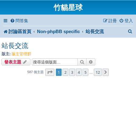
竹貓星球
問答集
註冊
登入
討論區首頁
Non-phpBB specific
站長交流
站長交流
版主:
版主管理群
搜尋
進階搜尋
發表主題
1
12
第
1
頁 (共
2
3
4
頁)
5
12
下一頁
…
587 個主題