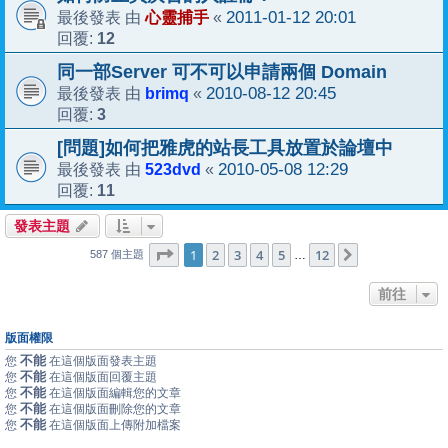
心靈捕手
2011-01-12 20:01
最後發表 由
«
12
回覆:
同一部Server 可不可以申請兩個 Domain
brimq
2010-08-12 20:45
最後發表 由
«
3
回覆:
[問題]如何把雅虎的站長工具放置於論壇中
523dvd
2010-05-08 12:29
最後發表 由
«
11
回覆:
發表主題
1
12
第
1
頁 (共
2
3
4
頁)
5
12
下一頁
…
587 個主題
前往
版面權限
不能
您
在這個版面發表主題
不能
您
在這個版面回覆主題
不能
您
在這個版面編輯您的文章
不能
您
在這個版面刪除您的文章
不能
您
在這個版面上傳附加檔案