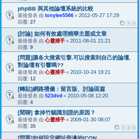
phpBB 與其他論壇系統的比較
tonylee5566
2012-05-27 17:29
最後發表 由
«
27
回覆:
1
2
[討論] 如何有效處理精華主題或文章
心靈捕手
2011-08-01 21:21
最後發表 由
«
9
回覆:
[問題]讓各大搜索引擎.可以搜索到自己的論壇.
對論壇有引響嗎??
心靈捕手
2010-10-24 19:21
最後發表 由
«
12
回覆:
[轉貼]網路禮儀：留言版、討論區篇
523dvd
2010-05-08 12:20
最後發表 由
«
4
回覆:
[閒聊] 拿掉竹貓識別證的原因？
心靈捕手
2009-01-30 08:07
最後發表 由
«
35
回覆:
1
2
3
[問題]如何設定網址旁邊的ICON