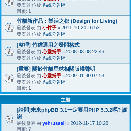
系統公告區
發表於 位於
1
回覆:
竹貓新作品：樂活之都 (Design for Living)
小竹子
2011-10-24 16:53
最後發表 由
«
系統公告區
發表於 位於
[整理] 竹貓通用之發問格式
心靈捕手
2008-03-08 22:46
最後發表 由
«
系統公告區
發表於 位於
[重要] 關於竹貓星球相關版權聲明
心靈捕手
2009-01-30 07:53
最後發表 由
«
系統公告區
發表於 位於
1
回覆:
主題
[請問]未來phpBB 3.1一定要用PHP 5.3.2嗎? 謝
謝
yehrussell
2012-11-17 10:28
最後發表 由
«
7
回覆: