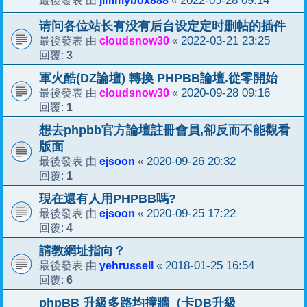
jimmybox888
2022-05-28 09:14
最後發表 由
«
请问各位站长有没有后台设定定时删帖的插件
cloudsnow30
2022-03-21 23:25
最後發表 由
«
3
回覆:
軍火酷(DZ論壇) 轉換 PHPBB論壇.從零開始
cloudsnow30
2020-09-28 09:16
最後發表 由
«
1
回覆:
想去phpbb官方論壇註冊會員,卻反而不能觀看
版面
ejsoon
2020-09-26 20:32
最後發表 由
«
1
回覆:
現在還有人用PHPBB嗎?
ejsoon
2020-09-25 17:22
最後發表 由
«
4
回覆:
請教網址指向？
yehrussell
2018-01-25 16:54
最後發表 由
«
6
回覆:
phpBB 升級多路均撞牆（卡DB升級