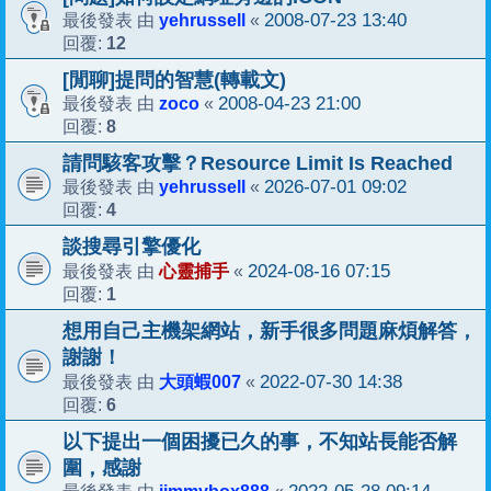
yehrussell
2008-07-23 13:40
最後發表 由
«
12
回覆:
[閒聊]提問的智慧(轉載文)
zoco
2008-04-23 21:00
最後發表 由
«
8
回覆:
請問駭客攻擊？Resource Limit Is Reached
yehrussell
2026-07-01 09:02
最後發表 由
«
4
回覆:
談搜尋引擎優化
心靈捕手
2024-08-16 07:15
最後發表 由
«
1
回覆:
想用自己主機架網站，新手很多問題麻煩解答，
謝謝！
大頭蝦007
2022-07-30 14:38
最後發表 由
«
6
回覆:
以下提出一個困擾已久的事，不知站長能否解
圍，感謝