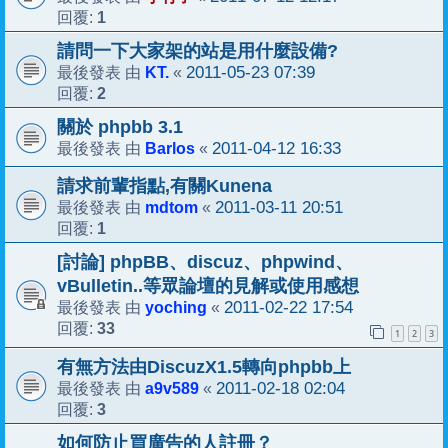
1
回覆:
請問一下大家架的站是用什麼設備?
KT.
2011-05-23 07:39
最後發表 由
«
2
回覆:
關於 phpbb 3.1
Barlos
2011-04-12 16:33
最後發表 由
«
請求前輩指點,有關Kunena
mdtom
2011-03-11 20:51
最後發表 由
«
1
回覆:
[討論] phpBB、discuz、phpwind、
vBulletin..等眾論壇的見解或使用感想
yoching
2011-02-22 17:54
最後發表 由
«
33
回覆:
1
2
3
有無方法由DiscuzX1.5轉向phpbb上
a9v589
2011-02-18 02:04
最後發表 由
«
3
回覆:
如何防止買廣告的人註冊？