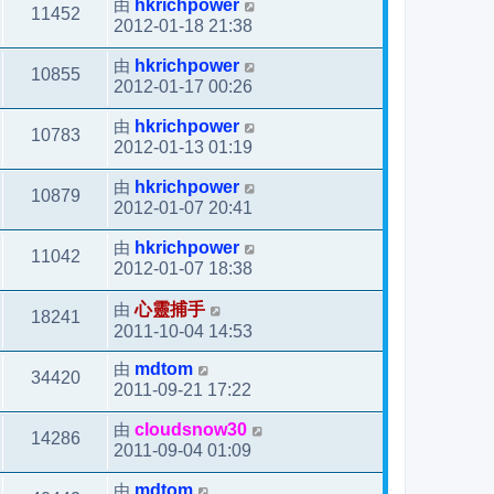
由
hkrichpower
11452
2012-01-18 21:38
由
hkrichpower
10855
2012-01-17 00:26
由
hkrichpower
10783
2012-01-13 01:19
由
hkrichpower
10879
2012-01-07 20:41
由
hkrichpower
11042
2012-01-07 18:38
由
心靈捕手
18241
2011-10-04 14:53
由
mdtom
34420
2011-09-21 17:22
由
cloudsnow30
14286
2011-09-04 01:09
由
mdtom