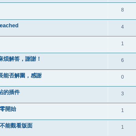
8
eached
4
1
麻煩解答，謝謝！
6
長能否解圍，感謝
0
帖的插件
3
從零開始
1
而不能觀看版面
1