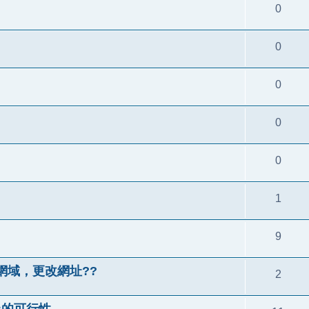
0
0
0
0
0
1
9
網域，更改網址??
2
BB上的可行性