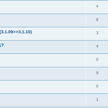
4
6
.09>>3.1.10)
3
?
4
0
9
0
1