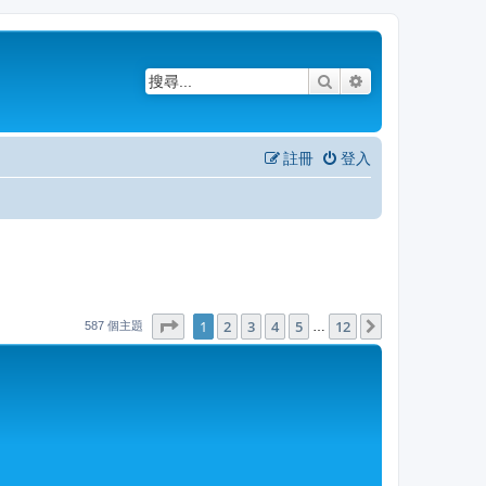
搜尋
進階搜尋
註冊
登入
1
12
第
1
頁 (共
2
3
4
頁)
5
12
下一頁
…
587 個主題