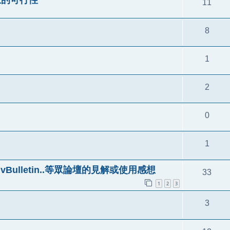
11
8
1
2
0
1
d、vBulletin..等眾論壇的見解或使用感想
33
1
2
3
3