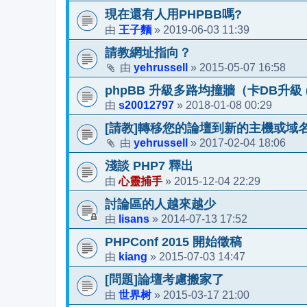
現在還有人用PHPBB嗎?
王子麵
2019-06-03 11:39
由
»
請教網址指向？
yehrussell
2015-05-07 16:58
由
»
phpBB 升級多路均撞牆（卡DB升級 (3.1
s20012797
2018-01-08 00:29
由
»
[請教]轉移您的論壇到新的主機或域名
yehrussell
2017-02-04 18:06
由
»
淺談 PHP7 釋出
心靈捕手
2015-12-04 22:29
由
»
討論區的人越來越少
lisans
2014-07-13 17:52
由
»
PHPConf 2015 開始徵稿
kiang
2015-07-03 14:47
由
»
[問題]論壇考慮搬家了
世界树
2015-03-17 21:00
由
»