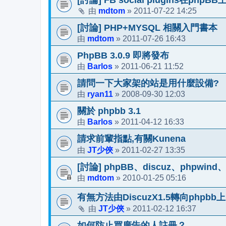
mdtom
2011-07-22 14:25
由
»
[討論] PHP+MYSQL 相關入門書本
mdtom
2011-07-26 16:43
由
»
PhpBB 3.0.9 即將發布
Barlos
2011-06-21 11:52
由
»
請問一下大家架的站是用什麼設備?
ryan11
2008-09-30 12:03
由
»
關於 phpbb 3.1
Barlos
2011-04-12 16:33
由
»
請求前輩指點,有關Kunena
JT少俠
2011-02-27 13:35
由
»
[討論] phpBB、discuz、phpwin
mdtom
2010-01-25 05:16
由
»
有無方法由DiscuzX1.5轉向phpbb上
JT少俠
2011-02-12 16:37
由
»
如何防止買廣告的人註冊？