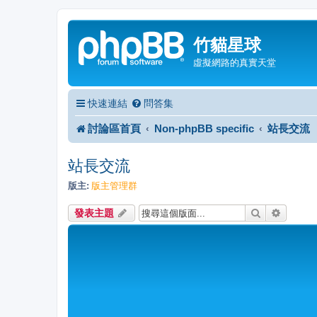
竹貓星球
虛擬網路的真實天堂
快速連結
問答集
討論區首頁
Non-phpBB specific
站長交流
站長交流
版主:
版主管理群
搜尋
進階搜
發表主題