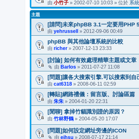
小竹子
2002-07-10 10:03
系
由
»
» 位於
主題
[請問]未來phpBB 3.1一定要用PHP 5
yehrussell
2012-09-06 00:49
由
»
phpBB 與其他論壇系統的比較
richer
2007-12-13 23:33
由
»
[討論] 如何有效處理精華主題或文章
Barlos
2011-07-27 11:08
由
»
[問題]讓各大搜索引擎.可以搜索到自
cat6318
2008-06-11 02:59
由
»
[轉貼]網路禮儀：留言版、討論區篇
朱朱
2004-01-20 22:31
由
»
[閒聊] 拿掉竹貓識別證的原因？
竹林野鶴
2004-05-20 17:07
由
»
[問題]如何設定網址旁邊的ICON
ejhsu
2008-07-17 21:14
由
»