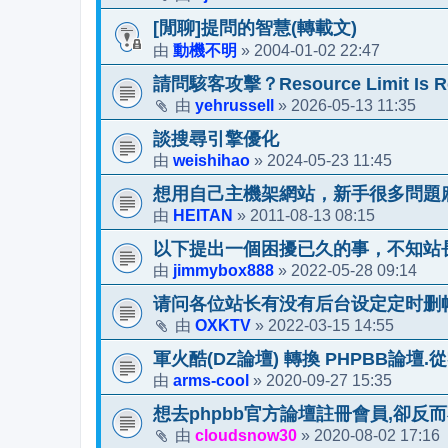
[閒聊]提問的智慧(轉載文)
動機不明
2004-01-02 22:47
由
»
請問駭客攻擊？Resource Limit Is R
yehrussell
2026-05-13 11:35
由
»
談搜尋引擎優化
weishihao
2024-05-23 11:45
由
»
想用自己主機架網站，新手很多問題
HEITAN
2011-08-13 08:15
由
»
以下提出一個困擾已久的事，不知站
jimmybox888
2022-05-28 09:14
由
»
请问各位站长有没有后台设定定时删
OXKTV
2022-03-15 14:55
由
»
軍火酷(DZ論壇) 轉換 PHPBB論壇.
arms-cool
2020-09-27 15:35
由
»
想去phpbb官方論壇註冊會員,卻反
cloudsnow30
2020-08-02 17:16
由
»