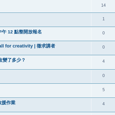
14
1
08 中午 12 點整開放報名
0
ll for creativity | 徵求講者
0
態改變了多少？
4
0
5
 救援作業
4