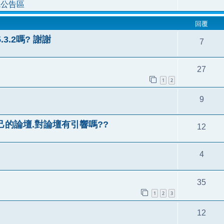
統公告區
回覆
.3.2嗎? 謝謝
7
27
1
2
9
己的論壇.對論壇有引響嗎??
12
4
35
1
2
3
12