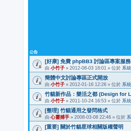
公告
[好康] 免費 phpBB3 討論區專案服務
小竹子
2012-08-03 18:01
系
由
»
» 位於
簡體中文討論專區正式開放
小竹子
2012-01-16 12:26
系
由
»
» 位於
竹貓新作品：樂活之都 (Design for Li
小竹子
2011-10-24 16:53
系
由
»
» 位於
[整理] 竹貓通用之發問格式
心靈捕手
2008-03-08 22:46
由
»
» 位於
[重要] 關於竹貓星球相關版權聲明