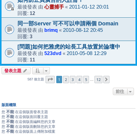
心靈捕手
2011-01-12 20:01
最後發表 由
«
12
回覆:
同一部Server 可不可以申請兩個 Domain
brimq
2010-08-12 20:45
最後發表 由
«
3
回覆:
[問題]如何把雅虎的站長工具放置於論壇中
523dvd
2010-05-08 12:29
最後發表 由
«
11
回覆:
發表主題
1
12
第
1
頁 (共
2
3
4
頁)
5
12
下一頁
…
587 個主題
前往
版面權限
不能
您
在這個版面發表主題
不能
您
在這個版面回覆主題
不能
您
在這個版面編輯您的文章
不能
您
在這個版面刪除您的文章
不能
您
在這個版面上傳附加檔案