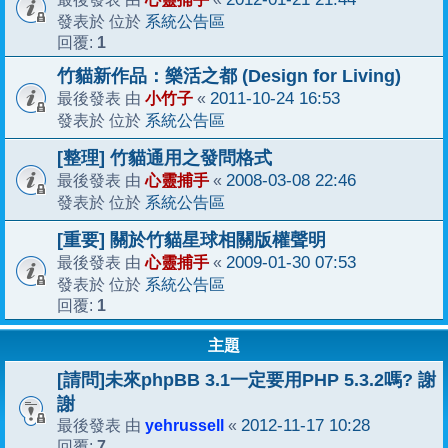
系統公告區
發表於 位於
1
回覆:
竹貓新作品：樂活之都 (Design for Living)
小竹子
2011-10-24 16:53
最後發表 由
«
系統公告區
發表於 位於
[整理] 竹貓通用之發問格式
心靈捕手
2008-03-08 22:46
最後發表 由
«
系統公告區
發表於 位於
[重要] 關於竹貓星球相關版權聲明
心靈捕手
2009-01-30 07:53
最後發表 由
«
系統公告區
發表於 位於
1
回覆:
主題
[請問]未來phpBB 3.1一定要用PHP 5.3.2嗎? 謝
謝
yehrussell
2012-11-17 10:28
最後發表 由
«
7
回覆: