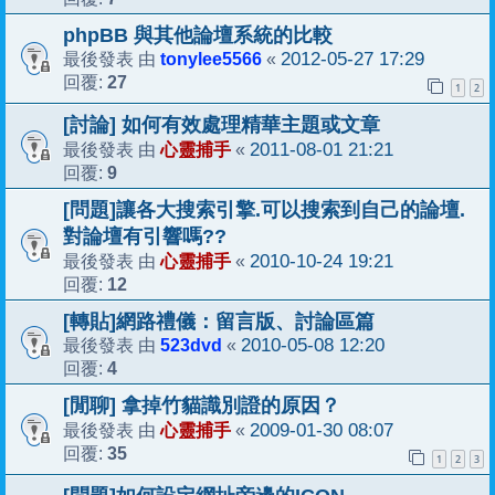
phpBB 與其他論壇系統的比較
tonylee5566
2012-05-27 17:29
最後發表 由
«
27
回覆:
1
2
[討論] 如何有效處理精華主題或文章
心靈捕手
2011-08-01 21:21
最後發表 由
«
9
回覆:
[問題]讓各大搜索引擎.可以搜索到自己的論壇.
對論壇有引響嗎??
心靈捕手
2010-10-24 19:21
最後發表 由
«
12
回覆:
[轉貼]網路禮儀：留言版、討論區篇
523dvd
2010-05-08 12:20
最後發表 由
«
4
回覆:
[閒聊] 拿掉竹貓識別證的原因？
心靈捕手
2009-01-30 08:07
最後發表 由
«
35
回覆:
1
2
3