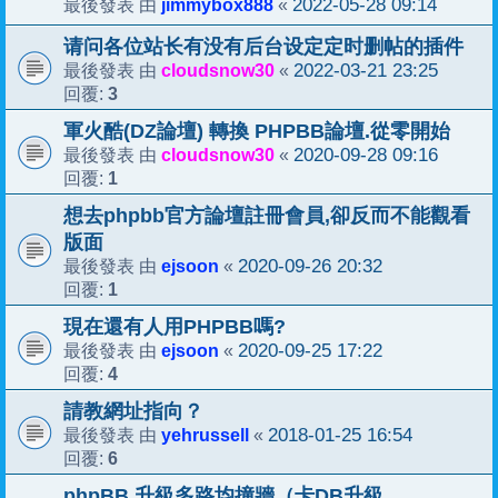
jimmybox888
2022-05-28 09:14
最後發表 由
«
请问各位站长有没有后台设定定时删帖的插件
cloudsnow30
2022-03-21 23:25
最後發表 由
«
3
回覆:
軍火酷(DZ論壇) 轉換 PHPBB論壇.從零開始
cloudsnow30
2020-09-28 09:16
最後發表 由
«
1
回覆:
想去phpbb官方論壇註冊會員,卻反而不能觀看
版面
ejsoon
2020-09-26 20:32
最後發表 由
«
1
回覆:
現在還有人用PHPBB嗎?
ejsoon
2020-09-25 17:22
最後發表 由
«
4
回覆:
請教網址指向？
yehrussell
2018-01-25 16:54
最後發表 由
«
6
回覆:
phpBB 升級多路均撞牆（卡DB升級