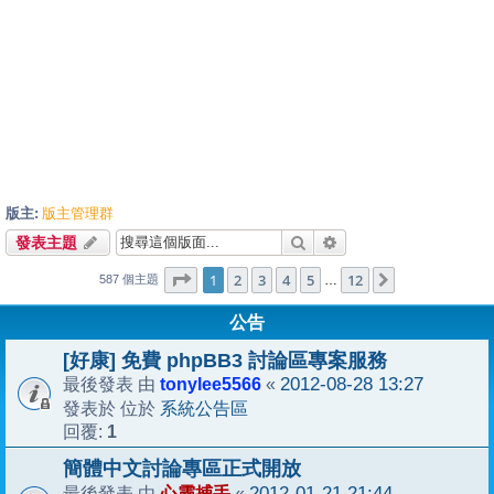
版主:
版主管理群
搜尋
進階搜尋
發表主題
1
12
第
1
頁 (共
2
3
4
頁)
5
12
下一頁
…
587 個主題
公告
[好康] 免費 phpBB3 討論區專案服務
tonylee5566
2012-08-28 13:27
最後發表 由
«
系統公告區
發表於 位於
1
回覆:
簡體中文討論專區正式開放
心靈捕手
2012-01-21 21:44
最後發表 由
«