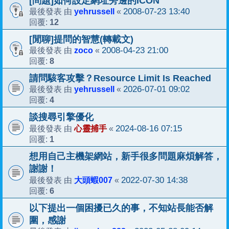
[問題]如何設定網址旁邊的ICON
yehrussell
2008-07-23 13:40
最後發表 由
«
12
回覆:
[閒聊]提問的智慧(轉載文)
zoco
2008-04-23 21:00
最後發表 由
«
8
回覆:
請問駭客攻擊？Resource Limit Is Reached
yehrussell
2026-07-01 09:02
最後發表 由
«
4
回覆:
談搜尋引擎優化
心靈捕手
2024-08-16 07:15
最後發表 由
«
1
回覆:
想用自己主機架網站，新手很多問題麻煩解答，
謝謝！
大頭蝦007
2022-07-30 14:38
最後發表 由
«
6
回覆:
以下提出一個困擾已久的事，不知站長能否解
圍，感謝