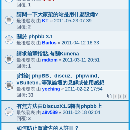
1
回覆:
請問一下大家架的站是用什麼設備?
KT.
2011-05-23 07:39
最後發表 由
«
2
回覆:
關於 phpbb 3.1
Barlos
2011-04-12 16:33
最後發表 由
«
請求前輩指點,有關Kunena
mdtom
2011-03-11 20:51
最後發表 由
«
1
回覆:
[討論] phpBB、discuz、phpwind、
vBulletin..等眾論壇的見解或使用感想
yoching
2011-02-22 17:54
最後發表 由
«
33
回覆:
1
2
3
有無方法由DiscuzX1.5轉向phpbb上
a9v589
2011-02-18 02:04
最後發表 由
«
3
回覆:
如何防止買廣告的人註冊？