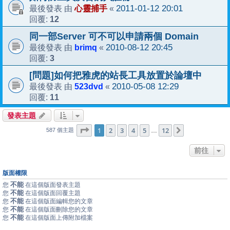
心靈捕手
2011-01-12 20:01
最後發表 由
«
12
回覆:
同一部Server 可不可以申請兩個 Domain
brimq
2010-08-12 20:45
最後發表 由
«
3
回覆:
[問題]如何把雅虎的站長工具放置於論壇中
523dvd
2010-05-08 12:29
最後發表 由
«
11
回覆:
發表主題
1
12
第
1
頁 (共
2
3
4
頁)
5
12
下一頁
…
587 個主題
前往
版面權限
不能
您
在這個版面發表主題
不能
您
在這個版面回覆主題
不能
您
在這個版面編輯您的文章
不能
您
在這個版面刪除您的文章
不能
您
在這個版面上傳附加檔案