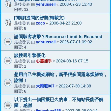
yehrussell
2008-07-23 13:40
最後發表 由
«
12
回覆:
[閒聊]提問的智慧(轉載文)
zoco
2008-04-23 21:00
最後發表 由
«
8
回覆:
請問駭客攻擊？Resource Limit Is Reached
yehrussell
2026-07-01 09:02
最後發表 由
«
4
回覆:
談搜尋引擎優化
心靈捕手
2024-08-16 07:15
最後發表 由
«
1
回覆:
想用自己主機架網站，新手很多問題麻煩解答，
謝謝！
大頭蝦007
2022-07-30 14:38
最後發表 由
«
6
回覆:
以下提出一個困擾已久的事，不知站長能否解
圍，感謝
jimmybox888
2022-05-28 09:14
最後發表 由
«