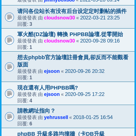
请问各位站长有没有后台设定定时删帖的插件
cloudsnow30
2022-03-21 23:25
最後發表 由
«
3
回覆:
軍火酷(DZ論壇) 轉換 PHPBB論壇.從零開始
cloudsnow30
2020-09-28 09:16
最後發表 由
«
1
回覆:
想去phpbb官方論壇註冊會員,卻反而不能觀看
版面
ejsoon
2020-09-26 20:32
最後發表 由
«
1
回覆:
現在還有人用PHPBB嗎?
ejsoon
2020-09-25 17:22
最後發表 由
«
4
回覆:
請教網址指向？
yehrussell
2018-01-25 16:54
最後發表 由
«
6
回覆:
phpBB 升級多路均撞牆（卡DB升級