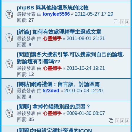
phpBB 與其他論壇系統的比較
tonylee5566
2012-05-27 17:29
最後發表 由
«
27
回覆:
1
2
[討論] 如何有效處理精華主題或文章
心靈捕手
2011-08-01 21:21
最後發表 由
«
9
回覆:
[問題]讓各大搜索引擎.可以搜索到自己的論壇.
對論壇有引響嗎??
心靈捕手
2010-10-24 19:21
最後發表 由
«
12
回覆:
[轉貼]網路禮儀：留言版、討論區篇
523dvd
2010-05-08 12:20
最後發表 由
«
4
回覆:
[閒聊] 拿掉竹貓識別證的原因？
心靈捕手
2009-01-30 08:07
最後發表 由
«
35
回覆:
1
2
3
[問題]如何設定網址旁邊的ICON