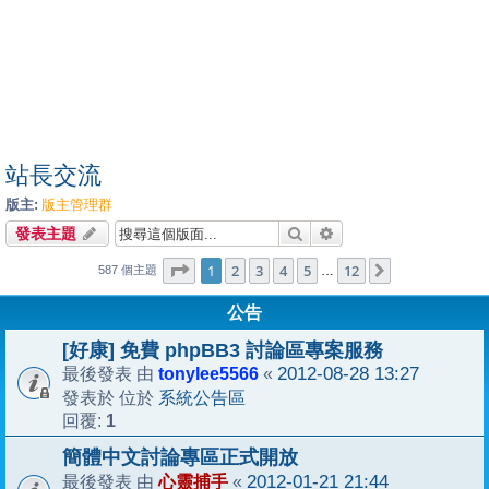
站長交流
版主:
版主管理群
搜尋
進階搜尋
發表主題
1
12
第
1
頁 (共
2
3
4
頁)
5
12
下一頁
…
587 個主題
公告
[好康] 免費 phpBB3 討論區專案服務
tonylee5566
2012-08-28 13:27
最後發表 由
«
系統公告區
發表於 位於
1
回覆:
簡體中文討論專區正式開放
心靈捕手
2012-01-21 21:44
最後發表 由
«