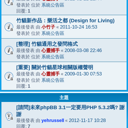
系統公告區
發表於 位於
1
回覆:
竹貓新作品：樂活之都 (Design for Living)
小竹子
2011-10-24 16:53
最後發表 由
«
系統公告區
發表於 位於
[整理] 竹貓通用之發問格式
心靈捕手
2008-03-08 22:46
最後發表 由
«
系統公告區
發表於 位於
[重要] 關於竹貓星球相關版權聲明
心靈捕手
2009-01-30 07:53
最後發表 由
«
系統公告區
發表於 位於
1
回覆:
主題
[請問]未來phpBB 3.1一定要用PHP 5.3.2嗎? 謝
謝
yehrussell
2012-11-17 10:28
最後發表 由
«
7
回覆: