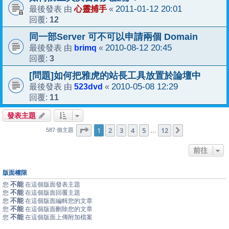
心靈捕手
2011-01-12 20:01
最後發表 由
«
12
回覆:
同一部Server 可不可以申請兩個 Domain
brimq
2010-08-12 20:45
最後發表 由
«
3
回覆:
[問題]如何把雅虎的站長工具放置於論壇中
523dvd
2010-05-08 12:29
最後發表 由
«
11
回覆:
發表主題
1
12
第
1
頁 (共
2
3
4
頁)
5
12
下一頁
…
587 個主題
前往
版面權限
不能
您
在這個版面發表主題
不能
您
在這個版面回覆主題
不能
您
在這個版面編輯您的文章
不能
您
在這個版面刪除您的文章
不能
您
在這個版面上傳附加檔案