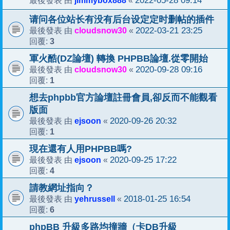
jimmybox888
2022-05-28 09:14
最後發表 由
«
请问各位站长有没有后台设定定时删帖的插件
cloudsnow30
2022-03-21 23:25
最後發表 由
«
3
回覆:
軍火酷(DZ論壇) 轉換 PHPBB論壇.從零開始
cloudsnow30
2020-09-28 09:16
最後發表 由
«
1
回覆:
想去phpbb官方論壇註冊會員,卻反而不能觀看
版面
ejsoon
2020-09-26 20:32
最後發表 由
«
1
回覆:
現在還有人用PHPBB嗎?
ejsoon
2020-09-25 17:22
最後發表 由
«
4
回覆:
請教網址指向？
yehrussell
2018-01-25 16:54
最後發表 由
«
6
回覆:
phpBB 升級多路均撞牆（卡DB升級