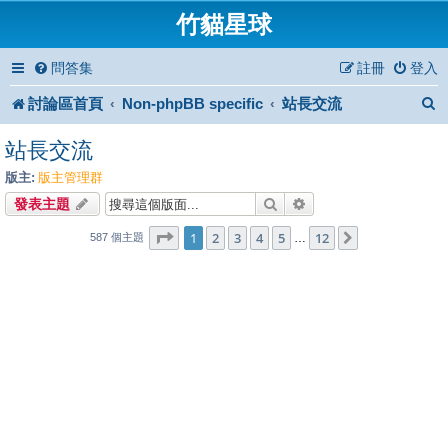
竹貓星球
問答集
註冊
登入
討論區首頁
Non-phpBB specific
站長交流
站長交流
版主:
版主管理群
搜尋
進階搜尋
發表主題
1
12
第
1
頁 (共
2
3
4
頁)
5
12
下一頁
…
587 個主題