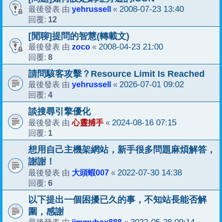
yehrussell
2008-07-23 13:40
最後發表 由
«
12
回覆:
[閒聊]提問的智慧(轉載文)
zoco
2008-04-23 21:00
最後發表 由
«
8
回覆:
請問駭客攻擊？Resource Limit Is Reached
yehrussell
2026-07-01 09:02
最後發表 由
«
4
回覆:
談搜尋引擎優化
心靈捕手
2024-08-16 07:15
最後發表 由
«
1
回覆:
想用自己主機架網站，新手很多問題麻煩解答，
謝謝！
大頭蝦007
2022-07-30 14:38
最後發表 由
«
6
回覆:
以下提出一個困擾已久的事，不知站長能否解
圍，感謝