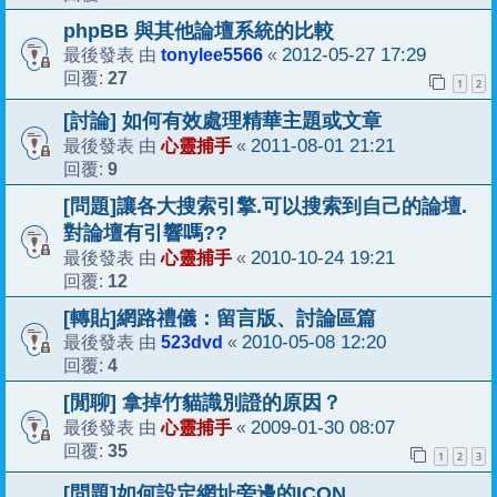
phpBB 與其他論壇系統的比較
tonylee5566
2012-05-27 17:29
最後發表 由
«
27
回覆:
1
2
[討論] 如何有效處理精華主題或文章
心靈捕手
2011-08-01 21:21
最後發表 由
«
9
回覆:
[問題]讓各大搜索引擎.可以搜索到自己的論壇.
對論壇有引響嗎??
心靈捕手
2010-10-24 19:21
最後發表 由
«
12
回覆:
[轉貼]網路禮儀：留言版、討論區篇
523dvd
2010-05-08 12:20
最後發表 由
«
4
回覆:
[閒聊] 拿掉竹貓識別證的原因？
心靈捕手
2009-01-30 08:07
最後發表 由
«
35
回覆:
1
2
3
[問題]如何設定網址旁邊的ICON