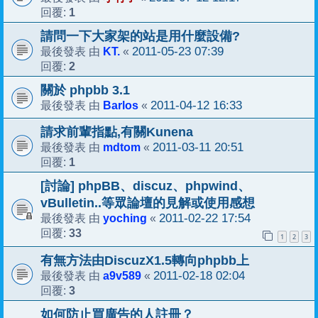
1
回覆:
請問一下大家架的站是用什麼設備?
KT.
2011-05-23 07:39
最後發表 由
«
2
回覆:
關於 phpbb 3.1
Barlos
2011-04-12 16:33
最後發表 由
«
請求前輩指點,有關Kunena
mdtom
2011-03-11 20:51
最後發表 由
«
1
回覆:
[討論] phpBB、discuz、phpwind、
vBulletin..等眾論壇的見解或使用感想
yoching
2011-02-22 17:54
最後發表 由
«
33
回覆:
1
2
3
有無方法由DiscuzX1.5轉向phpbb上
a9v589
2011-02-18 02:04
最後發表 由
«
3
回覆:
如何防止買廣告的人註冊？