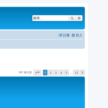
搜尋
進階搜尋
註冊
登入
1
12
第
1
頁 (共
2
3
4
頁)
5
12
下一頁
…
587 個主題