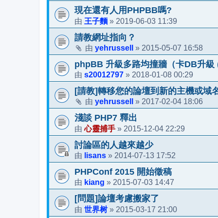
現在還有人用PHPBB嗎?
王子麵
2019-06-03 11:39
由
»
請教網址指向？
yehrussell
2015-05-07 16:58
由
»
phpBB 升級多路均撞牆（卡DB升級 (3.1
s20012797
2018-01-08 00:29
由
»
[請教]轉移您的論壇到新的主機或域名
yehrussell
2017-02-04 18:06
由
»
淺談 PHP7 釋出
心靈捕手
2015-12-04 22:29
由
»
討論區的人越來越少
lisans
2014-07-13 17:52
由
»
PHPConf 2015 開始徵稿
kiang
2015-07-03 14:47
由
»
[問題]論壇考慮搬家了
世界树
2015-03-17 21:00
由
»