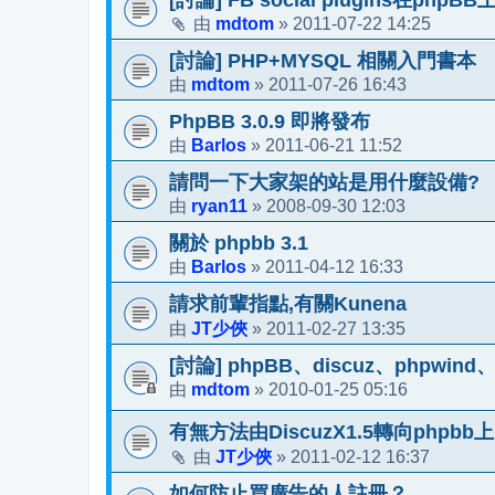
mdtom
2011-07-22 14:25
由
»
[討論] PHP+MYSQL 相關入門書本
mdtom
2011-07-26 16:43
由
»
PhpBB 3.0.9 即將發布
Barlos
2011-06-21 11:52
由
»
請問一下大家架的站是用什麼設備?
ryan11
2008-09-30 12:03
由
»
關於 phpbb 3.1
Barlos
2011-04-12 16:33
由
»
請求前輩指點,有關Kunena
JT少俠
2011-02-27 13:35
由
»
[討論] phpBB、discuz、phpwin
mdtom
2010-01-25 05:16
由
»
有無方法由DiscuzX1.5轉向phpbb上
JT少俠
2011-02-12 16:37
由
»
如何防止買廣告的人註冊？