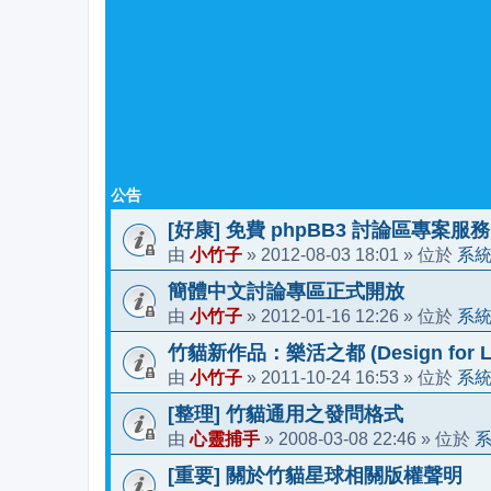
公告
[好康] 免費 phpBB3 討論區專案服務
小竹子
2012-08-03 18:01
系
由
»
» 位於
簡體中文討論專區正式開放
小竹子
2012-01-16 12:26
系
由
»
» 位於
竹貓新作品：樂活之都 (Design for Li
小竹子
2011-10-24 16:53
系
由
»
» 位於
[整理] 竹貓通用之發問格式
心靈捕手
2008-03-08 22:46
由
»
» 位於
[重要] 關於竹貓星球相關版權聲明