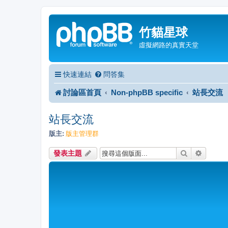
竹貓星球
虛擬網路的真實天堂
快速連結
問答集
討論區首頁
Non-phpBB specific
站長交流
站長交流
版主:
版主管理群
搜尋
進階搜
發表主題