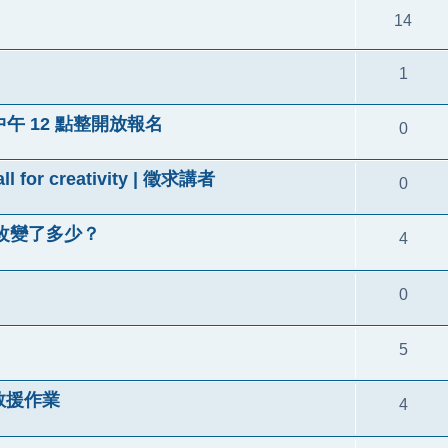
14
1
08 中午 12 點整開放報名
0
ll for creativity | 徵求講者
0
態改變了多少？
4
0
5
 救援作業
4