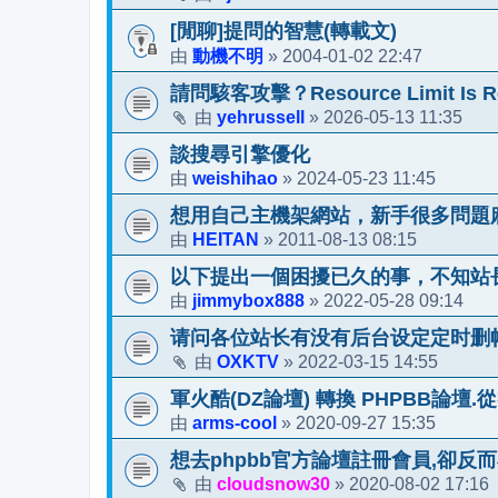
[閒聊]提問的智慧(轉載文)
動機不明
2004-01-02 22:47
由
»
請問駭客攻擊？Resource Limit Is R
yehrussell
2026-05-13 11:35
由
»
談搜尋引擎優化
weishihao
2024-05-23 11:45
由
»
想用自己主機架網站，新手很多問題
HEITAN
2011-08-13 08:15
由
»
以下提出一個困擾已久的事，不知站
jimmybox888
2022-05-28 09:14
由
»
请问各位站长有没有后台设定定时删
OXKTV
2022-03-15 14:55
由
»
軍火酷(DZ論壇) 轉換 PHPBB論壇.
arms-cool
2020-09-27 15:35
由
»
想去phpbb官方論壇註冊會員,卻反
cloudsnow30
2020-08-02 17:16
由
»