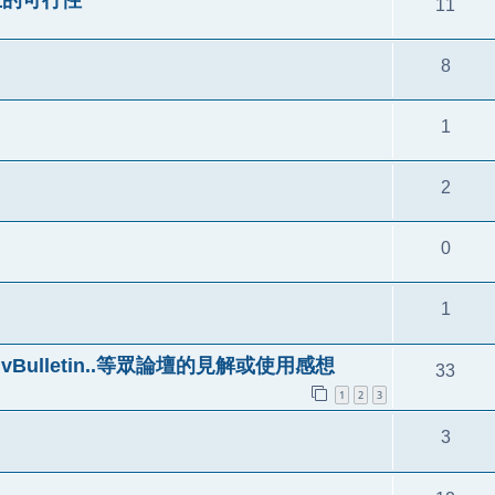
11
8
1
2
0
1
d、vBulletin..等眾論壇的見解或使用感想
33
1
2
3
3