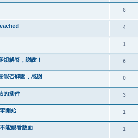
8
eached
4
1
麻煩解答，謝謝！
6
長能否解圍，感謝
0
帖的插件
3
從零開始
1
而不能觀看版面
1