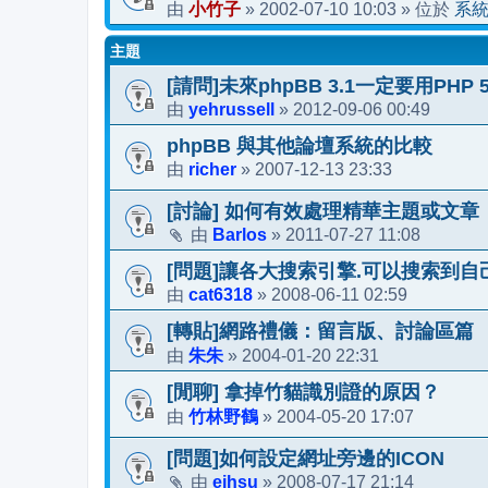
小竹子
2002-07-10 10:03
系
由
»
» 位於
主題
[請問]未來phpBB 3.1一定要用PHP 5
yehrussell
2012-09-06 00:49
由
»
phpBB 與其他論壇系統的比較
richer
2007-12-13 23:33
由
»
[討論] 如何有效處理精華主題或文章
Barlos
2011-07-27 11:08
由
»
[問題]讓各大搜索引擎.可以搜索到自
cat6318
2008-06-11 02:59
由
»
[轉貼]網路禮儀：留言版、討論區篇
朱朱
2004-01-20 22:31
由
»
[閒聊] 拿掉竹貓識別證的原因？
竹林野鶴
2004-05-20 17:07
由
»
[問題]如何設定網址旁邊的ICON
ejhsu
2008-07-17 21:14
由
»