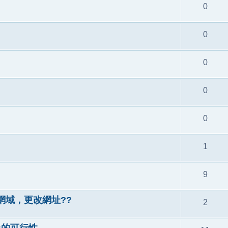
0
0
0
0
0
1
9
網域，更改網址??
2
BB上的可行性