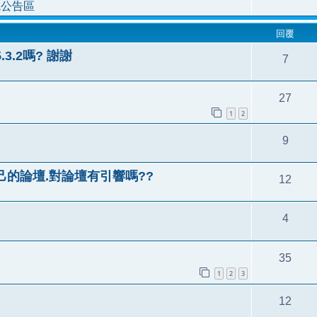
統公告區
回覆
.3.2嗎? 謝謝
7
27
1
2
9
己的論壇.對論壇有引響嗎??
12
4
35
1
2
3
12