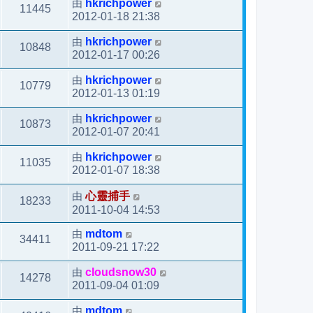
由
hkrichpower
11445
2012-01-18 21:38
由
hkrichpower
10848
2012-01-17 00:26
由
hkrichpower
10779
2012-01-13 01:19
由
hkrichpower
10873
2012-01-07 20:41
由
hkrichpower
11035
2012-01-07 18:38
由
心靈捕手
18233
2011-10-04 14:53
由
mdtom
34411
2011-09-21 17:22
由
cloudsnow30
14278
2011-09-04 01:09
由
mdtom