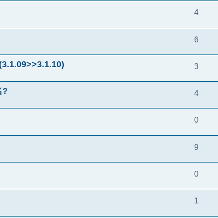
4
6
.09>>3.1.10)
3
?
4
0
9
0
1