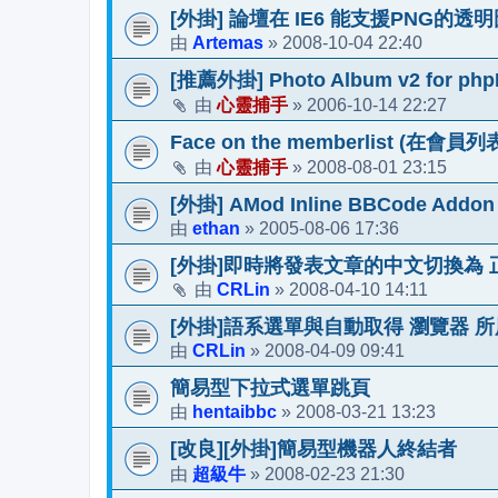
[外掛] 論壇在 IE6 能支援PNG的透
Artemas
2008-10-04 22:40
由
»
[推薦外掛] Photo Album v2 for php
心靈捕手
2006-10-14 22:27
由
»
Face on the memberlist (在會員
心靈捕手
2008-08-01 23:15
由
»
[外掛] AMod Inline BBCode Addon (
ethan
2005-08-06 17:36
由
»
[外掛]即時將發表文章的中文切換為 正
CRLin
2008-04-10 14:11
由
»
[外掛]語系選單與自動取得 瀏覽器 
CRLin
2008-04-09 09:41
由
»
簡易型下拉式選單跳頁
hentaibbc
2008-03-21 13:23
由
»
[改良][外掛]簡易型機器人終結者
超級牛
2008-02-23 21:30
由
»