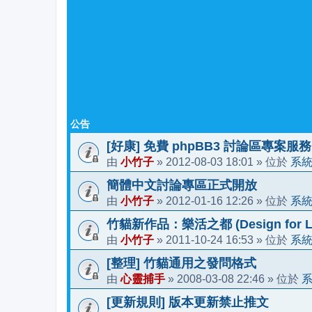
公告
[好康] 免費 phpBB3 討論區專案服務
小竹子
2012-08-03 18:01
系
由
»
» 位於
簡體中文討論專區正式開放
小竹子
2012-01-16 12:26
系
由
»
» 位於
竹貓新作品：樂活之都 (Design for Li
小竹子
2011-10-24 16:53
系
由
»
» 位於
[整理] 竹貓通用之發問格式
心靈捕手
2008-03-08 22:46
由
»
» 位於
[更新規則] 版本更新禁止推文