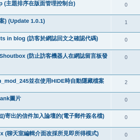
n modcp (主題排序在版面管理控制台)
0
) (Update 1.0.1)
1
 guests in blog (訪客於網誌回文之確認代碼)
0
n Blog Shoutbox (防止訪客機器人在網誌留言板發
0
ach_mod_245並在使用HIDE時自動隱藏檔案
2
ank圖片
0
通知)寄出的信件加入論壇的(電子郵件簽名檔)
0
Shoutbox (聊天室編輯介面改採所見即所得模式)
0