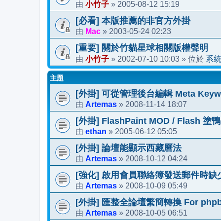
小竹子
2005-08-12 15:19
由
»
[必看] 本版推薦的非官方外掛
Mac
2003-05-24 02:23
由
»
[重要] 關於竹貓星球相關版權聲明
小竹子
2002-07-10 10:03
系
由
»
» 位於
主題
[外掛] 可從管理後台編輯 Meta Keyword
Artemas
2008-11-14 18:07
由
»
[外掛] FlashPaint MOD / Flash 塗鴨 
ethan
2005-06-12 05:05
由
»
[外掛] 論壇能顯示西藏曆法
Artemas
2008-10-12 04:24
由
»
[強化] 啟用會員聯絡簿發送郵件時
Artemas
2008-10-09 05:49
由
»
[外掛] 匯整全論壇繁簡轉換 For phpbb
Artemas
2008-10-05 06:51
由
»