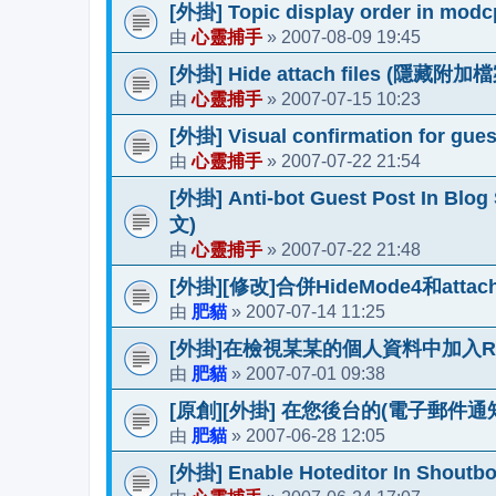
[外掛] Topic display order i
心靈捕手
2007-08-09 19:45
由
»
[外掛] Hide attach files (隱藏附加檔案
心靈捕手
2007-07-15 10:23
由
»
[外掛] Visual confirmation for
心靈捕手
2007-07-22 21:54
由
»
[外掛] Anti-bot Guest Post I
文)
心靈捕手
2007-07-22 21:48
由
»
[外掛][修改]合併HideMode4和att
肥貓
2007-07-14 11:25
由
»
[外掛]在檢視某某的個人資料中加入R
肥貓
2007-07-01 09:38
由
»
[原創][外掛] 在您後台的(電子郵件
肥貓
2007-06-28 12:05
由
»
[外掛] Enable Hoteditor In 