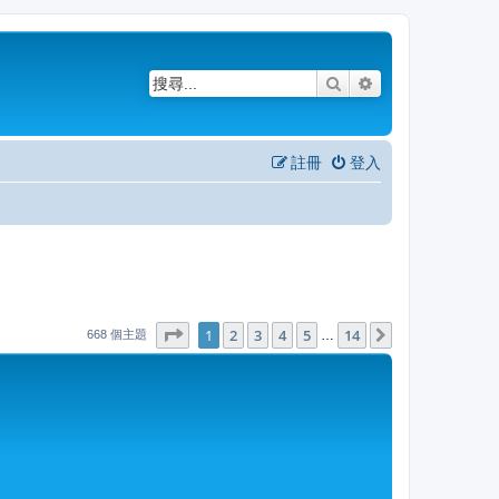
搜尋
進階搜尋
註冊
登入
1
14
第
1
頁 (共
2
3
4
頁)
5
14
下一頁
…
668 個主題