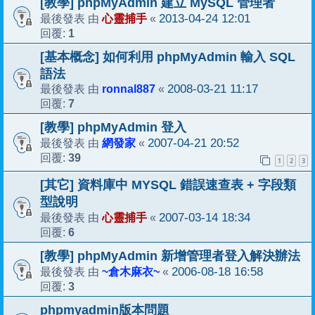
[教學] phpMyAdmin 建立 MySQL 管理者
心靈捕手
2013-04-24 12:01
最後發表 由
«
1
回覆:
[基本概念] 如何利用 phpMyAdmin 輸入 SQL
語法
ronnal887
2008-03-21 11:17
最後發表 由
«
7
回覆:
[教學] phpMyAdmin 登入
網發家
2007-04-21 20:52
最後發表 由
«
39
回覆:
1
2
3
[其它] 資料庫中 MYSQL 錯誤速查表 + 字段類
型說明
心靈捕手
2007-03-14 18:34
最後發表 由
«
6
回覆:
[教學] phpMyAdmin 新增管理者登入解決辦法
~倉木麻衣~
2006-08-18 16:58
最後發表 由
«
3
回覆:
phpmyadmin版本問題