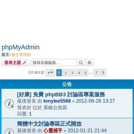
phpMyAdmin
版主:
版主管理群
搜尋
進階搜尋
發表主題
1
7
第
1
頁 (共
2
3
頁)
4
5
7
下一頁
…
310 個主題
公告
[好康] 免費 phpBB3 討論區專案服務
tonylee5566
2012-08-28 13:27
最後發表 由
«
系統公告區
發表於 位於
1
回覆:
簡體中文討論專區正式開放
心靈捕手
2012-01-21 21:44
最後發表 由
«