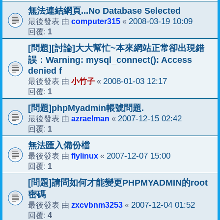
無法連結網頁...No Database Selected
computer315
2008-03-19 10:09
最後發表 由
«
1
回覆:
[問題][討論]大大幫忙~本來網站正常卻出現錯
誤：Warning: mysql_connect(): Access
denied f
小竹子
2008-01-03 12:17
最後發表 由
«
1
回覆:
[問題]phpMyadmin帳號問題.
azraelman
2007-12-15 02:42
最後發表 由
«
1
回覆:
無法匯入備份檔
flylinux
2007-12-07 15:00
最後發表 由
«
1
回覆:
[問題]請問如何才能變更PHPMYADMIN的root
密碼
zxcvbnm3253
2007-12-04 01:52
最後發表 由
«
4
回覆: