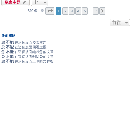
發表主題
1
7
第
1
頁 (共
2
3
頁)
4
5
7
下一頁
…
310 個主題
前往
版面權限
不能
您
在這個版面發表主題
不能
您
在這個版面回覆主題
不能
您
在這個版面編輯您的文章
不能
您
在這個版面刪除您的文章
不能
您
在這個版面上傳附加檔案