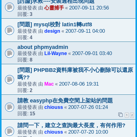
[討論]求救----安裝過程出現問題
心靈捕手
2007-09-11 20:56
最後發表 由
«
3
回覆:
[問題] mysql校對 latin1轉utf8
design
2007-09-11 04:00
最後發表 由
«
4
回覆:
about phpmyadmin
Lil-Wayne
2007-09-01 03:40
最後發表 由
«
8
回覆:
[問題] PHPBB2資料庫被我不小心刪除可以還原
嗎??
Mac
2007-08-06 19:31
最後發表 由
«
2
回覆:
請教 easyphp在免費空間上架站的問題
chiouss
2007-07-26 01:24
最後發表 由
«
15
回覆:
1
2
請問一下，建立之查詢最大長度，有何作用?
chiouss
2007-07-20 10:00
最後發表 由
«