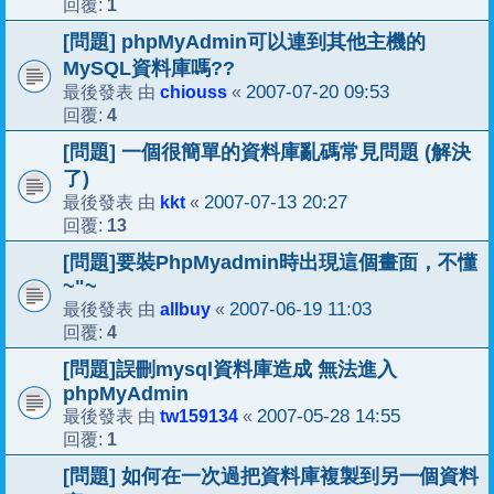
1
回覆:
[問題] phpMyAdmin可以連到其他主機的
MySQL資料庫嗎??
chiouss
2007-07-20 09:53
最後發表 由
«
4
回覆:
[問題] 一個很簡單的資料庫亂碼常見問題 (解決
了)
kkt
2007-07-13 20:27
最後發表 由
«
13
回覆:
[問題]要裝PhpMyadmin時出現這個畫面，不懂
~"~
allbuy
2007-06-19 11:03
最後發表 由
«
4
回覆:
[問題]誤刪mysql資料庫造成 無法進入
phpMyAdmin
tw159134
2007-05-28 14:55
最後發表 由
«
1
回覆:
[問題] 如何在一次過把資料庫複製到另一個資料