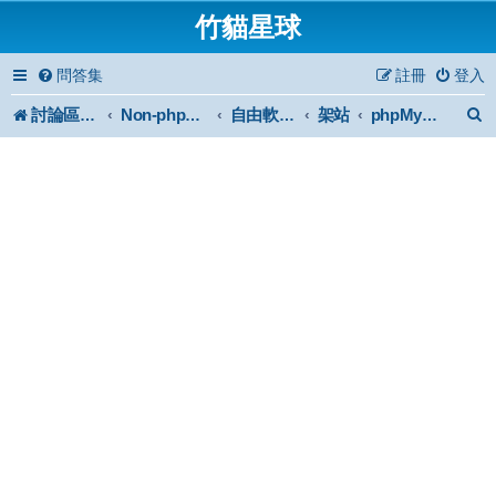
竹貓星球
問答集
註冊
登入
討論區首頁
架站
Non-phpBB specific
自由軟體或免費軟體
phpMyAdmin