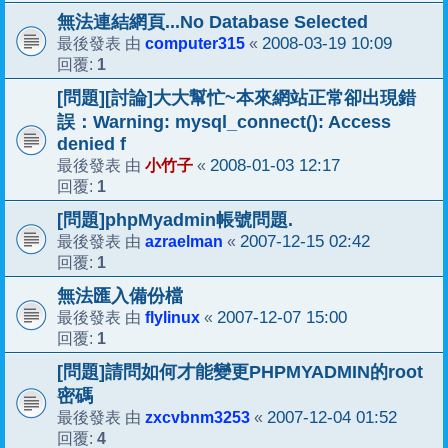
無法連結網頁...No Database Selected
computer315
2008-03-19 10:09
最後發表 由
«
1
回覆:
[問題][討論]大大幫忙~本來網站正常卻出現錯
誤：Warning: mysql_connect(): Access
denied f
小竹子
2008-01-03 12:17
最後發表 由
«
1
回覆:
[問題]phpMyadmin帳號問題.
azraelman
2007-12-15 02:42
最後發表 由
«
1
回覆:
無法匯入備份檔
flylinux
2007-12-07 15:00
最後發表 由
«
1
回覆:
[問題]請問如何才能變更PHPMYADMIN的root
密碼
zxcvbnm3253
2007-12-04 01:52
最後發表 由
«
4
回覆: