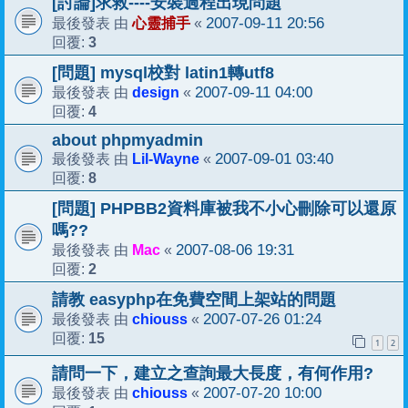
[討論]求救----安裝過程出現問題
心靈捕手
2007-09-11 20:56
最後發表 由
«
3
回覆:
[問題] mysql校對 latin1轉utf8
design
2007-09-11 04:00
最後發表 由
«
4
回覆:
about phpmyadmin
Lil-Wayne
2007-09-01 03:40
最後發表 由
«
8
回覆:
[問題] PHPBB2資料庫被我不小心刪除可以還原
嗎??
Mac
2007-08-06 19:31
最後發表 由
«
2
回覆:
請教 easyphp在免費空間上架站的問題
chiouss
2007-07-26 01:24
最後發表 由
«
15
回覆:
1
2
請問一下，建立之查詢最大長度，有何作用?
chiouss
2007-07-20 10:00
最後發表 由
«