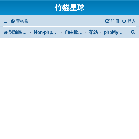
竹貓星球
問答集
註冊
登入
討論區首頁
架站
Non-phpBB specific
自由軟體或免費軟體
phpMyAdmin