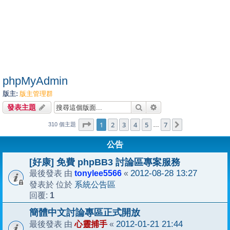
phpMyAdmin
版主:
版主管理群
搜尋
進階搜尋
發表主題
1
7
第
1
頁 (共
2
3
頁)
4
5
7
下一頁
…
310 個主題
公告
[好康] 免費 phpBB3 討論區專案服務
tonylee5566
2012-08-28 13:27
最後發表 由
«
系統公告區
發表於 位於
1
回覆:
簡體中文討論專區正式開放
心靈捕手
2012-01-21 21:44
最後發表 由
«