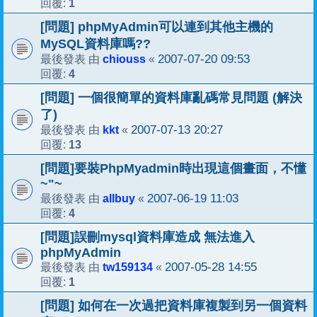
1
回覆:
[問題] phpMyAdmin可以連到其他主機的
MySQL資料庫嗎??
chiouss
2007-07-20 09:53
最後發表 由
«
4
回覆:
[問題] 一個很簡單的資料庫亂碼常見問題 (解決
了)
kkt
2007-07-13 20:27
最後發表 由
«
13
回覆:
[問題]要裝PhpMyadmin時出現這個畫面，不懂
~"~
allbuy
2007-06-19 11:03
最後發表 由
«
4
回覆:
[問題]誤刪mysql資料庫造成 無法進入
phpMyAdmin
tw159134
2007-05-28 14:55
最後發表 由
«
1
回覆:
[問題] 如何在一次過把資料庫複製到另一個資料