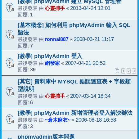
[教學] phpMyAdmin 建立 MySQL 管理者
心靈捕手
2013-04-24 12:01
最後發表 由
«
1
回覆:
[基本概念] 如何利用 phpMyAdmin 輸入 SQL
語法
ronnal887
2008-03-21 11:17
最後發表 由
«
7
回覆:
[教學] phpMyAdmin 登入
網發家
2007-04-21 20:52
最後發表 由
«
39
回覆:
1
2
3
[其它] 資料庫中 MYSQL 錯誤速查表 + 字段類
型說明
心靈捕手
2007-03-14 18:34
最後發表 由
«
6
回覆:
[教學] phpMyAdmin 新增管理者登入解決辦法
~倉木麻衣~
2006-08-18 16:58
最後發表 由
«
3
回覆:
phpmyadmin版本問題