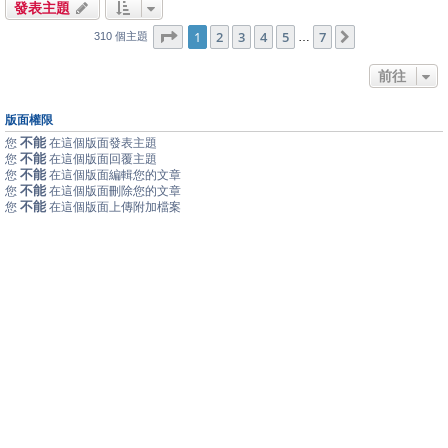
發表主題
1
7
第
1
頁 (共
2
3
頁)
4
5
7
下一頁
…
310 個主題
前往
版面權限
不能
您
在這個版面發表主題
不能
您
在這個版面回覆主題
不能
您
在這個版面編輯您的文章
不能
您
在這個版面刪除您的文章
不能
您
在這個版面上傳附加檔案