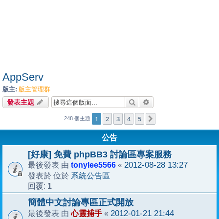
AppServ
版主:
版主管理群
搜尋
進階搜尋
發表主題
1
2
3
4
5
下一頁
248 個主題
公告
[好康] 免費 phpBB3 討論區專案服務
tonylee5566
2012-08-28 13:27
最後發表 由
«
系統公告區
發表於 位於
1
回覆:
簡體中文討論專區正式開放
心靈捕手
2012-01-21 21:44
最後發表 由
«