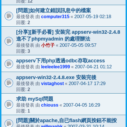
12
回覆:
[問題]如何建立錯誤訊息中的檔案
computer315
2007-05-19 02:18
最後發表 由
«
2
回覆:
[分享][新手必看] 安裝完 appserv-win32-2.4.8
進不了phpmyadmin 的處理辦法
小竹子
2007-05-05 09:57
最後發表 由
«
3
回覆:
appserv下用php透過odbc存取access
leeleelee1999
2007-04-21 01:12
最後發表 由
«
appserv-win32-2.4.8.exe 安裝完後
vistaghost
2007-04-17 17:29
最後發表 由
«
2
回覆:
求助 mySql問題
chiouss
2007-04-05 16:29
最後發表 由
«
1
回覆:
[問題]關於apache,自已flash網頁按鈕不能按
willmanhk
2007-03-31 10:14
最後發表 由
«