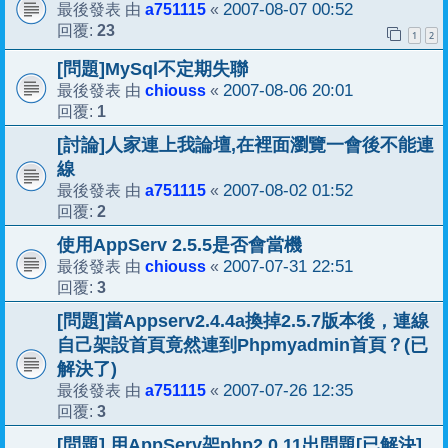
a751115
2007-08-07 00:52
最後發表 由
«
23
回覆:
1
2
[問題]MySql不定期失聯
chiouss
2007-08-06 20:01
最後發表 由
«
1
回覆:
[討論]人家連上我論壇,在裡面瀏覽一會後不能連
線
a751115
2007-08-02 01:52
最後發表 由
«
2
回覆:
使用AppServ 2.5.5是否會當機
chiouss
2007-07-31 22:51
最後發表 由
«
3
回覆:
[問題]當Appserv2.4.4a換掉2.5.7版本後，連線
自己架設首頁竟然連到Phpmyadmin首頁？(已
解決了)
a751115
2007-07-26 12:35
最後發表 由
«
3
回覆:
[問題] 用AppServ架php2.0.11出問題[已解決]