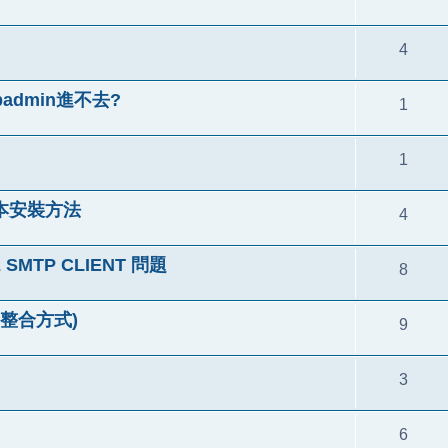
4
ebadmin進不去?
1
1
l 版本安裝方法
4
 SMTP CLIENT 問題
8
用(整合方式)
9
3
6