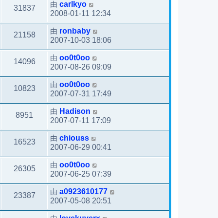
由
carlkyo
31837
2008-01-11 12:34
由
ronbaby
21158
2007-10-03 18:06
由
oo0t0oo
14096
2007-08-26 09:09
由
oo0t0oo
10823
2007-07-31 17:49
由
Hadison
8951
2007-07-11 17:09
由
chiouss
16523
2007-06-29 00:41
由
oo0t0oo
26305
2007-06-25 07:39
由
a0923610177
23387
2007-05-08 20:51