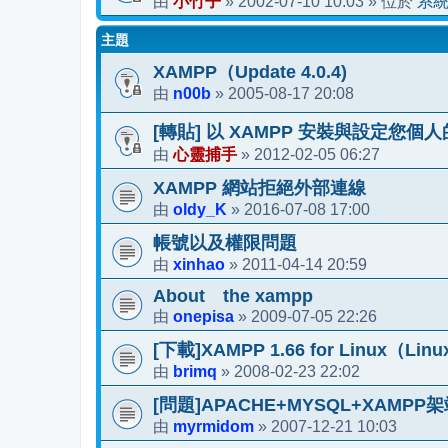
小竹子
2002-07-10 10:03
系
由
»
» 位於
主題
XAMPP（Update 4.0.4)
n00b
2005-08-17 20:08
由
»
[轉貼] 以 XAMPP 安裝與設定您個
心靈捕手
2012-02-05 06:27
由
»
XAMPP 網站拒絕外部連線
oldy_K
2016-07-08 17:00
由
»
帳號以及權限問題
xinhao
2011-04-14 20:59
由
»
About the xampp
onepisa
2009-07-05 22:26
由
»
[下載]XAMPP 1.66 for Linux
brimq
2008-02-23 22:02
由
»
[問題]APACHE+MYSQL+XAMP
myrmidom
2007-12-21 10:03
由
»