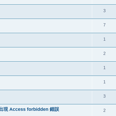
3
7
1
2
1
1
3
 Access forbidden 錯誤
2