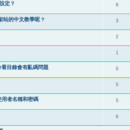
如何設定？
8
 架站的中文教學呢 ?
3
2
1
aver看目錄會有亂碼問題
0
5
的使用者名稱和密碼
5
6