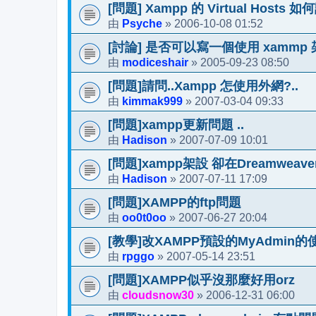
[問題] Xampp 的 Virtual Hosts 
Psyche
2006-10-08 01:52
由
»
[討論] 是否可以寫一個使用 xammp
modiceshair
2005-09-23 08:50
由
»
[問題]請問..Xampp 怎使用外網?..
kimmak999
2007-03-04 09:33
由
»
[問題]xampp更新問題 ..
Hadison
2007-07-09 10:01
由
»
[問題]xampp架設 卻在Dreamwe
Hadison
2007-07-11 17:09
由
»
[問題]XAMPP的ftp問題
oo0t0oo
2007-06-27 20:04
由
»
[教學]改XAMPP預設的MyAdmin
rpggo
2007-05-14 23:51
由
»
[問題]XAMPP似乎沒那麼好用orz
cloudsnow30
2006-12-31 06:00
由
»