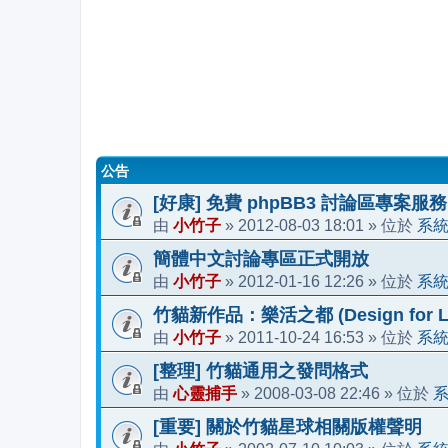
公告
[好康] 免費 phpBB3 討論區專案服務
小竹子
2012-08-03 18:01
系
由
»
» 位於
簡體中文討論專區正式開放
小竹子
2012-01-16 12:26
系
由
»
» 位於
竹貓新作品：樂活之都 (Design for Li
小竹子
2011-10-24 16:53
系
由
»
» 位於
[整理] 竹貓通用之發問格式
心靈捕手
2008-03-08 22:46
由
»
» 位於
[重要] 關於竹貓星球相關版權聲明