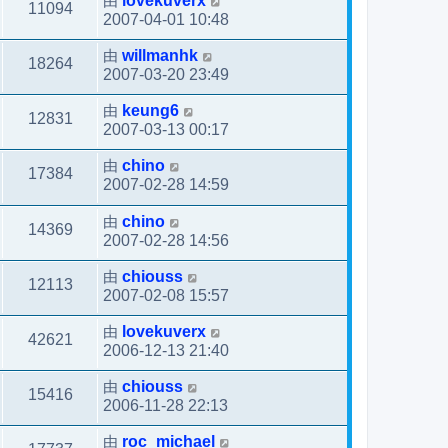
由
lovekuverx
11094
2007-04-01 10:48
由
willmanhk
18264
2007-03-20 23:49
由
keung6
12831
2007-03-13 00:17
由
chino
17384
2007-02-28 14:59
由
chino
14369
2007-02-28 14:56
由
chiouss
12113
2007-02-08 15:57
由
lovekuverx
42621
2006-12-13 21:40
由
chiouss
15416
2006-11-28 22:13
由
roc_michael