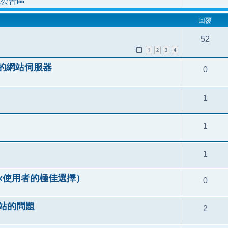
統公告區
回覆
52
1
2
3
4
人的網站伺服器
0
1
1
1
（Linux使用者的極佳選擇）
0
P架站的問題
2