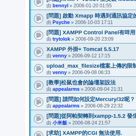
bennyl
2006-01-20 01:55
由
»
[問題] 啟動 Xmapp 時遇到通訊協
Psyche
2006-10-03 17:11
由
»
[問題] XAMPP Control Panel有咩用
trytolok
2006-09-20 23:09
由
»
XAMPP 外掛+ Tomcat 5.5.17
venny
2006-09-12 17:15
由
»
upload_max_filesize檔案上傳的
venny
2006-09-08 06:33
由
»
[教學]松鼠也會的論壇架設法
appealarms
2006-09-04 21:31
由
»
[問題] 請問如何設定Mercury/32呢？
appealarms
2006-08-29 22:32
由
»
[問題]從阿帕契轉到xampp-1.5.2 發
小米飯
2006-08-24 21:57
由
»
[求助] XAMPP的CGI 無法使用.