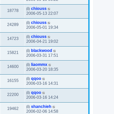
由
chiouss
18778
2006-05-13 22:07
由
chiouss
24289
2006-05-01 19:34
由
chiouss
14723
2006-04-21 19:02
由
blackwood
15821
2006-03-31 17:51
由
liaommx
14600
2006-03-20 18:35
由
qqoo
16155
2006-03-16 14:31
由
qqoo
22200
2006-03-16 14:24
由
shanchieh
19462
2006-02-06 14:58