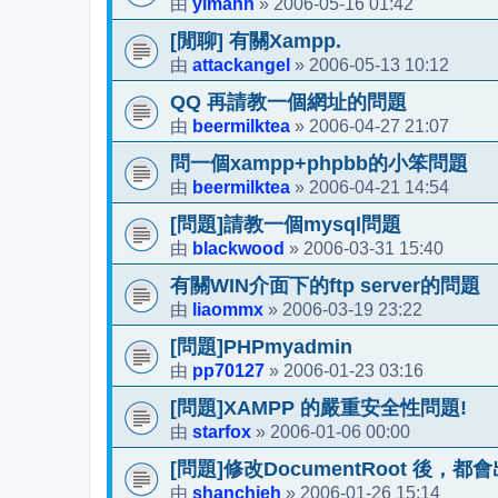
yimanh
2006-05-16 01:42
由
»
[閒聊] 有關Xampp.
attackangel
2006-05-13 10:12
由
»
QQ 再請教一個網址的問題
beermilktea
2006-04-27 21:07
由
»
問一個xampp+phpbb的小笨問題
beermilktea
2006-04-21 14:54
由
»
[問題]請教一個mysql問題
blackwood
2006-03-31 15:40
由
»
有關WIN介面下的ftp server的問題
liaommx
2006-03-19 23:22
由
»
[問題]PHPmyadmin
pp70127
2006-01-23 03:16
由
»
[問題]XAMPP 的嚴重安全性問題!
starfox
2006-01-06 00:00
由
»
[問題]修改DocumentRoot 後，都會出現
shanchieh
2006-01-26 15:14
由
»