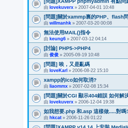
[問題]XAMPP phpmyadmin 有點問
lovekuverx
2007-04-01 10:48
由
»
[問題]關於xammp裏的PHP、flash
willmanhk
2007-03-20 00:08
由
»
無法使用MAIL()指令
keung6
2007-03-12 04:14
由
»
[討論] PHP5->PHP4
俊俊
2005-09-19 10:48
由
»
[問題] 唉，又是亂碼
loveKarl
2006-08-22 15:10
由
»
xampp的ico如何取消?
liaommx
2007-02-08 15:34
由
»
[問題]關於CGI 顯示404錯誤 如何解
lovekuverx
2006-12-04 19:38
由
»
如我想要.php 和.asp 這樣做.....對嗎
hkcat
2006-11-26 01:22
由
»
[問題]XAMPP v14.14 上安裝 MediaW