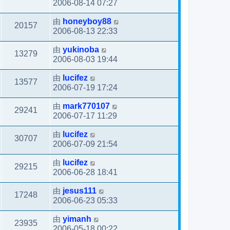
2006-08-14 07:27
由
honeyboy88
20157
2006-08-13 22:33
由
yukinoba
13279
2006-08-03 19:44
由
lucifez
13577
2006-07-19 17:24
由
mark770107
29241
2006-07-17 11:29
由
lucifez
30707
2006-07-09 21:54
由
lucifez
29215
2006-06-28 18:41
由
jesus111
17248
2006-06-23 05:33
由
yimanh
23935
2006-05-18 00:22