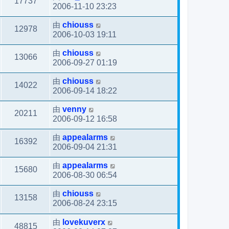
17737
2006-11-10 23:23
由
chiouss
12978
2006-10-03 19:11
由
chiouss
13066
2006-09-27 01:19
由
chiouss
14022
2006-09-14 18:22
由
venny
20211
2006-09-12 16:58
由
appealarms
16392
2006-09-04 21:31
由
appealarms
15680
2006-08-30 06:54
由
chiouss
13158
2006-08-24 23:15
由
lovekuverx
48815