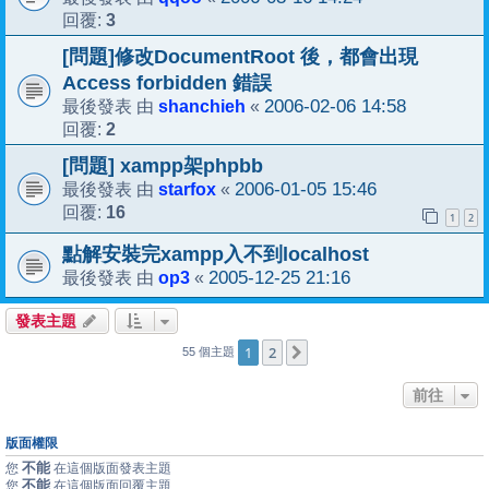
3
回覆:
[問題]修改DocumentRoot 後，都會出現
Access forbidden 錯誤
shanchieh
2006-02-06 14:58
最後發表 由
«
2
回覆:
[問題] xampp架phpbb
starfox
2006-01-05 15:46
最後發表 由
«
16
回覆:
1
2
點解安裝完xampp入不到localhost
op3
2005-12-25 21:16
最後發表 由
«
發表主題
1
2
下一頁
55 個主題
前往
版面權限
不能
您
在這個版面發表主題
不能
您
在這個版面回覆主題