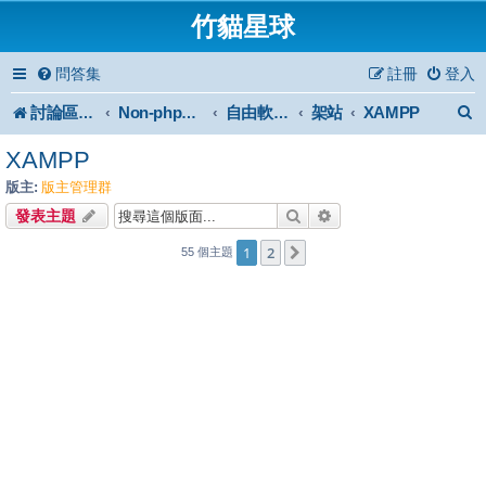
竹貓星球
問答集
註冊
登入
討論區首頁
架站
XAMPP
Non-phpBB specific
自由軟體或免費軟體
XAMPP
版主:
版主管理群
搜尋
進階搜尋
發表主題
1
2
下一頁
55 個主題