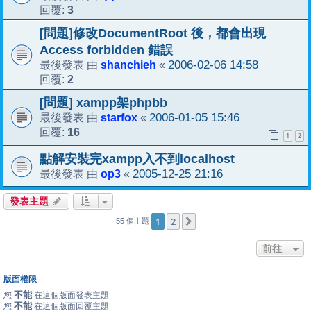
3
回覆:
[問題]修改DocumentRoot 後，都會出現
Access forbidden 錯誤
shanchieh
2006-02-06 14:58
最後發表 由
«
2
回覆:
[問題] xampp架phpbb
starfox
2006-01-05 15:46
最後發表 由
«
16
回覆:
1
2
點解安裝完xampp入不到localhost
op3
2005-12-25 21:16
最後發表 由
«
發表主題
1
2
下一頁
55 個主題
前往
版面權限
不能
您
在這個版面發表主題
不能
您
在這個版面回覆主題