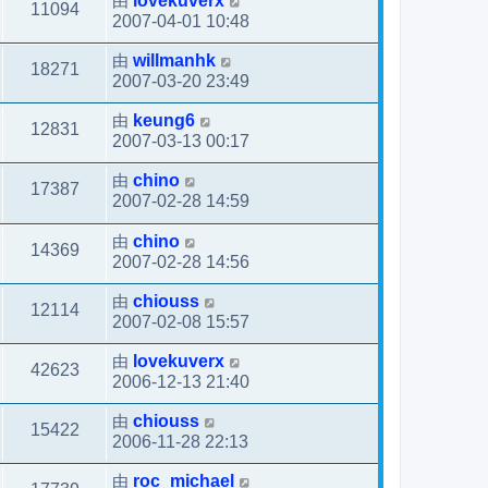
由
lovekuverx
11094
2007-04-01 10:48
由
willmanhk
18271
2007-03-20 23:49
由
keung6
12831
2007-03-13 00:17
由
chino
17387
2007-02-28 14:59
由
chino
14369
2007-02-28 14:56
由
chiouss
12114
2007-02-08 15:57
由
lovekuverx
42623
2006-12-13 21:40
由
chiouss
15422
2006-11-28 22:13
由
roc_michael