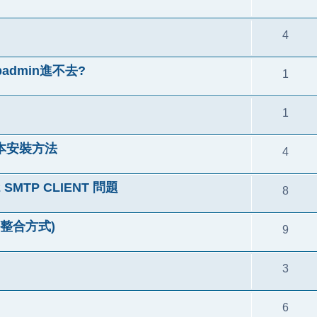
4
ebadmin進不去?
1
1
l 版本安裝方法
4
 SMTP CLIENT 問題
8
用(整合方式)
9
3
6