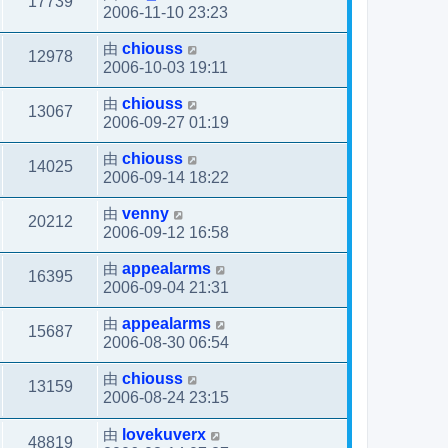
17739
2006-11-10 23:23
由
chiouss
12978
2006-10-03 19:11
由
chiouss
13067
2006-09-27 01:19
由
chiouss
14025
2006-09-14 18:22
由
venny
20212
2006-09-12 16:58
由
appealarms
16395
2006-09-04 21:31
由
appealarms
15687
2006-08-30 06:54
由
chiouss
13159
2006-08-24 23:15
由
lovekuverx
48819