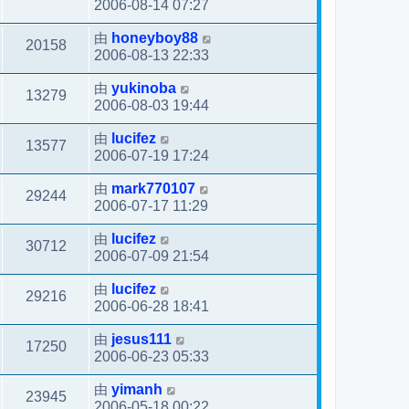
2006-08-14 07:27
由
honeyboy88
20158
2006-08-13 22:33
由
yukinoba
13279
2006-08-03 19:44
由
lucifez
13577
2006-07-19 17:24
由
mark770107
29244
2006-07-17 11:29
由
lucifez
30712
2006-07-09 21:54
由
lucifez
29216
2006-06-28 18:41
由
jesus111
17250
2006-06-23 05:33
由
yimanh
23945
2006-05-18 00:22