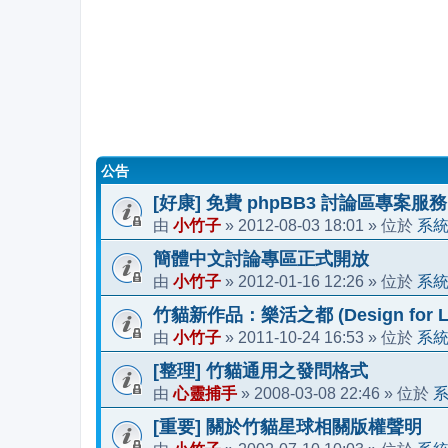
公告
[好康] 免費 phpBB3 討論區專案服務
小竹子
2012-08-03 18:01
系
由
»
» 位於
簡體中文討論專區正式開放
小竹子
2012-01-16 12:26
系
由
»
» 位於
竹貓新作品：樂活之都 (Design for Li
小竹子
2011-10-24 16:53
系
由
»
» 位於
[整理] 竹貓通用之發問格式
心靈捕手
2008-03-08 22:46
由
»
» 位於
[重要] 關於竹貓星球相關版權聲明