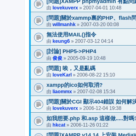
[問題]XAMPP phpmyadmin 有點問
lovekuverx
2007-04-01 10:48
由
»
[問題]關於xammp裏的PHP、flash
willmanhk
2007-03-20 00:08
由
»
無法使用MAIL()指令
keung6
2007-03-12 04:14
由
»
[討論] PHP5->PHP4
俊俊
2005-09-19 10:48
由
»
[問題] 唉，又是亂碼
loveKarl
2006-08-22 15:10
由
»
xampp的ico如何取消?
liaommx
2007-02-08 15:34
由
»
[問題]關於CGI 顯示404錯誤 如何解
lovekuverx
2006-12-04 19:38
由
»
如我想要.php 和.asp 這樣做.....對嗎
hkcat
2006-11-26 01:22
由
»
[問題]XAMPP v14.14 上安裝 MediaW