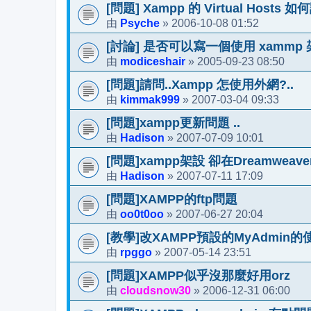
[問題] Xampp 的 Virtual Hosts 
Psyche
2006-10-08 01:52
由
»
[討論] 是否可以寫一個使用 xammp
modiceshair
2005-09-23 08:50
由
»
[問題]請問..Xampp 怎使用外網?..
kimmak999
2007-03-04 09:33
由
»
[問題]xampp更新問題 ..
Hadison
2007-07-09 10:01
由
»
[問題]xampp架設 卻在Dreamwe
Hadison
2007-07-11 17:09
由
»
[問題]XAMPP的ftp問題
oo0t0oo
2007-06-27 20:04
由
»
[教學]改XAMPP預設的MyAdmin
rpggo
2007-05-14 23:51
由
»
[問題]XAMPP似乎沒那麼好用orz
cloudsnow30
2006-12-31 06:00
由
»