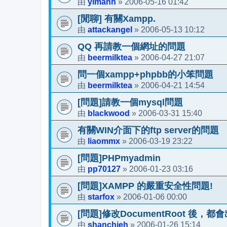
yimanh
2006-05-16 01:42
由
»
[閒聊] 有關Xampp.
attackangel
2006-05-13 10:12
由
»
QQ 再請教一個網址的問題
beermilktea
2006-04-27 21:07
由
»
問一個xampp+phpbb的小笨問題
beermilktea
2006-04-21 14:54
由
»
[問題]請教一個mysql問題
blackwood
2006-03-31 15:40
由
»
有關WIN介面下的ftp server的問題
liaommx
2006-03-19 23:22
由
»
[問題]PHPmyadmin
pp70127
2006-01-23 03:16
由
»
[問題]XAMPP 的嚴重安全性問題!
starfox
2006-01-06 00:00
由
»
[問題]修改DocumentRoot 後，都會出現
shanchieh
2006-01-26 15:14
由
»