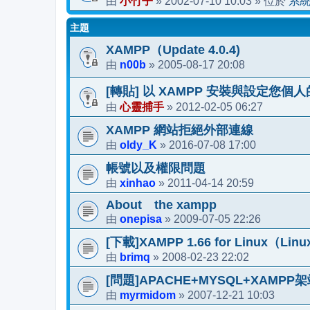
小竹子
2002-07-10 10:03
系
由
»
» 位於
主題
XAMPP（Update 4.0.4)
n00b
2005-08-17 20:08
由
»
[轉貼] 以 XAMPP 安裝與設定您個
心靈捕手
2012-02-05 06:27
由
»
XAMPP 網站拒絕外部連線
oldy_K
2016-07-08 17:00
由
»
帳號以及權限問題
xinhao
2011-04-14 20:59
由
»
About the xampp
onepisa
2009-07-05 22:26
由
»
[下載]XAMPP 1.66 for Linux
brimq
2008-02-23 22:02
由
»
[問題]APACHE+MYSQL+XAMP
myrmidom
2007-12-21 10:03
由
»