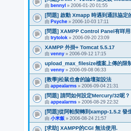
bennyl
2006-01-20 01:55
由
»
[問題] 啟動 Xmapp 時遇到通訊協
Psyche
2006-10-03 17:11
由
»
[問題] XAMPP Control Panel有咩用
trytolok
2006-09-20 23:09
由
»
XAMPP 外掛+ Tomcat 5.5.17
venny
2006-09-12 17:15
由
»
upload_max_filesize檔案上傳的
venny
2006-09-08 06:33
由
»
[教學]松鼠也會的論壇架設法
appealarms
2006-09-04 21:31
由
»
[問題] 請問如何設定Mercury/32呢？
appealarms
2006-08-29 22:32
由
»
[問題]從阿帕契轉到xampp-1.5.2 發
小米飯
2006-08-24 21:57
由
»
[求助] XAMPP的CGI 無法使用.