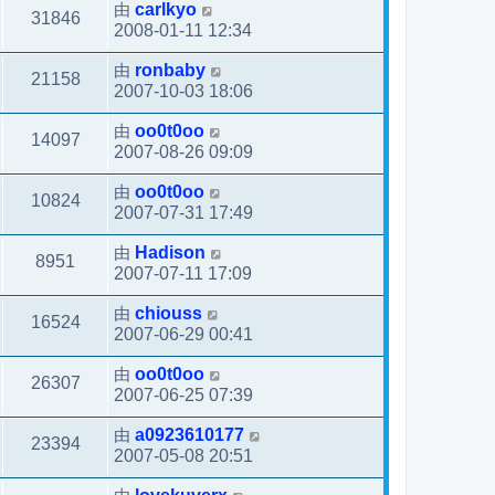
由
carlkyo
31846
2008-01-11 12:34
由
ronbaby
21158
2007-10-03 18:06
由
oo0t0oo
14097
2007-08-26 09:09
由
oo0t0oo
10824
2007-07-31 17:49
由
Hadison
8951
2007-07-11 17:09
由
chiouss
16524
2007-06-29 00:41
由
oo0t0oo
26307
2007-06-25 07:39
由
a0923610177
23394
2007-05-08 20:51