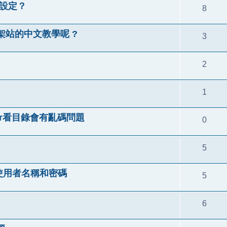
如何設定？
8
 架站的中文教學呢 ?
3
2
1
aver看目錄會有亂碼問題
0
5
的使用者名稱和密碼
5
6