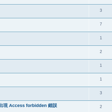
3
7
1
2
1
1
3
 Access forbidden 錯誤
2