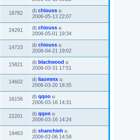
由
chiouss
18782
2006-05-13 22:07
由
chiouss
24291
2006-05-01 19:34
由
chiouss
14723
2006-04-21 19:02
由
blackwood
15821
2006-03-31 17:51
由
liaommx
14602
2006-03-20 18:35
由
qqoo
16156
2006-03-16 14:31
由
qqoo
22201
2006-03-16 14:24
由
shanchieh
19463
2006-02-06 14:58