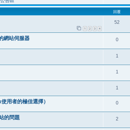
統公告區
回覆
52
1
2
3
4
人的網站伺服器
0
1
1
1
（Linux使用者的極佳選擇）
0
P架站的問題
2