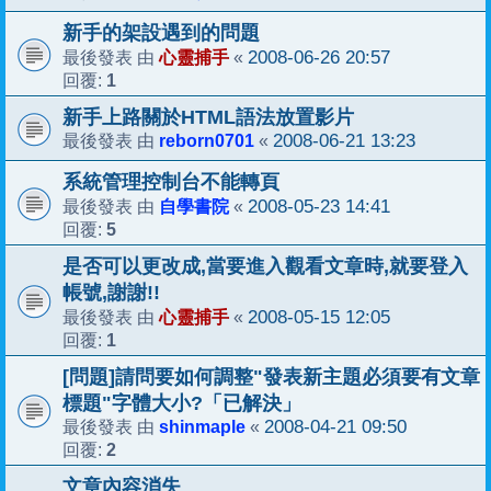
新手的架設遇到的問題
心靈捕手
2008-06-26 20:57
最後發表 由
«
1
回覆:
新手上路關於HTML語法放置影片
reborn0701
2008-06-21 13:23
最後發表 由
«
系統管理控制台不能轉頁
自學書院
2008-05-23 14:41
最後發表 由
«
5
回覆:
是否可以更改成,當要進入觀看文章時,就要登入
帳號,謝謝!!
心靈捕手
2008-05-15 12:05
最後發表 由
«
1
回覆:
[問題]請問要如何調整"發表新主題必須要有文章
標題"字體大小?「已解決」
shinmaple
2008-04-21 09:50
最後發表 由
«
2
回覆:
文章內容消失