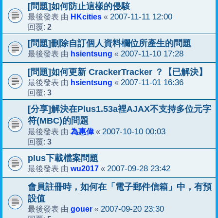
[問題]如何防止這樣的侵駭
HKcities
2007-11-11 12:00
最後發表 由
«
2
回覆:
[問題]刪除自訂個人資料欄位所產生的問題
hsientsung
2007-11-10 17:28
最後發表 由
«
[問題]如何更新 CrackerTracker ？【已解決】
hsientsung
2007-11-01 16:36
最後發表 由
«
3
回覆:
[分享]解決在Plus1.53a裡AJAX不支持多位元字
符(MBC)的問題
為惠偉
2007-10-10 00:03
最後發表 由
«
3
回覆:
plus下載檔案問題
wu2017
2007-09-28 23:42
最後發表 由
«
會員註冊時，如何在「電子郵件信箱」中，有預
設值
gouer
2007-09-20 23:30
最後發表 由
«