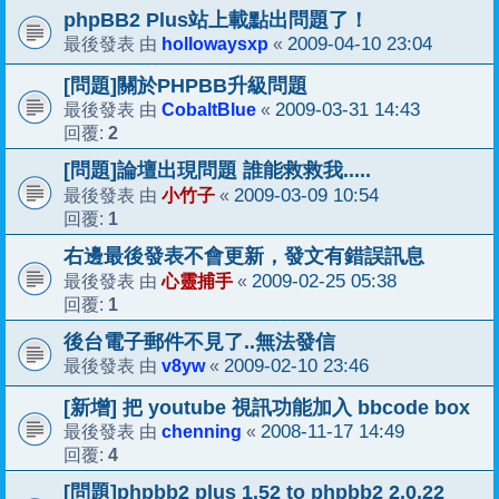
phpBB2 Plus站上載點出問題了！
hollowaysxp
2009-04-10 23:04
最後發表 由
«
[問題]關於PHPBB升級問題
CobaltBlue
2009-03-31 14:43
最後發表 由
«
2
回覆:
[問題]論壇出現問題 誰能救救我.....
小竹子
2009-03-09 10:54
最後發表 由
«
1
回覆:
右邊最後發表不會更新，發文有錯誤訊息
心靈捕手
2009-02-25 05:38
最後發表 由
«
1
回覆:
後台電子郵件不見了..無法發信
v8yw
2009-02-10 23:46
最後發表 由
«
[新增] 把 youtube 視訊功能加入 bbcode box
chenning
2008-11-17 14:49
最後發表 由
«
4
回覆:
[問題]phpbb2 plus 1.52 to phpbb2 2.0.22