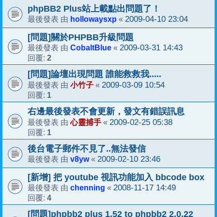
phpBB2 Plus站上載點出問題了！
hollowaysxp
2009-04-10 23:04
最後發表 由
«
[問題]關於PHPBB升級問題
CobaltBlue
2009-03-31 14:43
最後發表 由
«
2
回覆:
[問題]論壇出現問題 誰能救救我.....
小竹子
2009-03-09 10:54
最後發表 由
«
1
回覆:
右邊最後發表不會更新，發文有錯誤訊息
心靈捕手
2009-02-25 05:38
最後發表 由
«
1
回覆:
後台電子郵件不見了..無法發信
v8yw
2009-02-10 23:46
最後發表 由
«
[新增] 把 youtube 視訊功能加入 bbcode box
chenning
2008-11-17 14:49
最後發表 由
«
4
回覆:
[問題]phpbb2 plus 1.52 to phpbb2 2.0.22