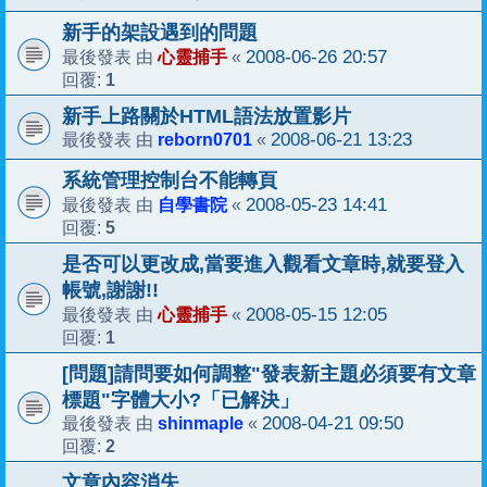
新手的架設遇到的問題
心靈捕手
2008-06-26 20:57
最後發表 由
«
1
回覆:
新手上路關於HTML語法放置影片
reborn0701
2008-06-21 13:23
最後發表 由
«
系統管理控制台不能轉頁
自學書院
2008-05-23 14:41
最後發表 由
«
5
回覆:
是否可以更改成,當要進入觀看文章時,就要登入
帳號,謝謝!!
心靈捕手
2008-05-15 12:05
最後發表 由
«
1
回覆:
[問題]請問要如何調整"發表新主題必須要有文章
標題"字體大小?「已解決」
shinmaple
2008-04-21 09:50
最後發表 由
«
2
回覆:
文章內容消失