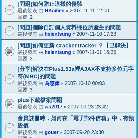
[問題]如何防止這樣的侵駭
HKcities
2007-11-11 12:00
最後發表 由
«
2
回覆:
[問題]刪除自訂個人資料欄位所產生的問題
hsientsung
2007-11-10 17:28
最後發表 由
«
[問題]如何更新 CrackerTracker ？【已解決】
hsientsung
2007-11-01 16:36
最後發表 由
«
3
回覆:
[分享]解決在Plus1.53a裡AJAX不支持多位元字
符(MBC)的問題
為惠偉
2007-10-10 00:03
最後發表 由
«
3
回覆:
plus下載檔案問題
wu2017
2007-09-28 23:42
最後發表 由
«
會員註冊時，如何在「電子郵件信箱」中，有預
設值
gouer
2007-09-20 23:30
最後發表 由
«