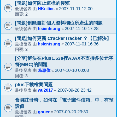
[問題]如何防止這樣的侵駭
HKcities
2007-11-11 12:00
最後發表 由
«
2
回覆:
[問題]刪除自訂個人資料欄位所產生的問題
hsientsung
2007-11-10 17:28
最後發表 由
«
[問題]如何更新 CrackerTracker ？【已解決】
hsientsung
2007-11-01 16:36
最後發表 由
«
3
回覆:
[分享]解決在Plus1.53a裡AJAX不支持多位元字
符(MBC)的問題
為惠偉
2007-10-10 00:03
最後發表 由
«
3
回覆:
plus下載檔案問題
wu2017
2007-09-28 23:42
最後發表 由
«
會員註冊時，如何在「電子郵件信箱」中，有預
設值
gouer
2007-09-20 23:30
最後發表 由
«