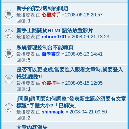
新手的架設遇到的問題
心靈捕手
2008-06-26 20:57
最後發表 由
«
1
回覆:
新手上路關於HTML語法放置影片
reborn0701
2008-06-21 13:23
最後發表 由
«
系統管理控制台不能轉頁
自學書院
2008-05-23 14:41
最後發表 由
«
5
回覆:
是否可以更改成,當要進入觀看文章時,就要登入
帳號,謝謝!!
心靈捕手
2008-05-15 12:05
最後發表 由
«
1
回覆:
[問題]請問要如何調整"發表新主題必須要有文章
標題"字體大小?「已解決」
shinmaple
2008-04-21 09:50
最後發表 由
«
2
回覆:
文章內容消失