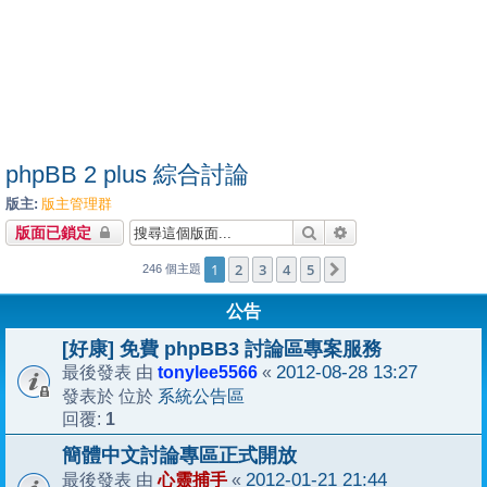
phpBB 2 plus 綜合討論
版主:
版主管理群
搜尋
進階搜尋
版面已鎖定
1
2
3
4
5
下一頁
246 個主題
公告
[好康] 免費 phpBB3 討論區專案服務
tonylee5566
2012-08-28 13:27
最後發表 由
«
系統公告區
發表於 位於
1
回覆:
簡體中文討論專區正式開放
心靈捕手
2012-01-21 21:44
最後發表 由
«