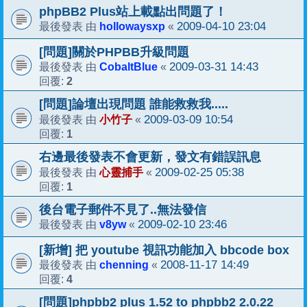
phpBB2 Plus站上載點出問題了！
hollowaysxp
2009-04-10 23:04
最後發表 由
«
[問題]關於PHPBB升級問題
CobaltBlue
2009-03-31 14:43
最後發表 由
«
2
回覆:
[問題]論壇出現問題 誰能救救我.....
小竹子
2009-03-09 10:54
最後發表 由
«
1
回覆:
右邊最後發表不會更新，發文有錯誤訊息
心靈捕手
2009-02-25 05:38
最後發表 由
«
1
回覆:
後台電子郵件不見了..無法發信
v8yw
2009-02-10 23:46
最後發表 由
«
[新增] 把 youtube 視訊功能加入 bbcode box
chenning
2008-11-17 14:49
最後發表 由
«
4
回覆:
[問題]phpbb2 plus 1.52 to phpbb2 2.0.22