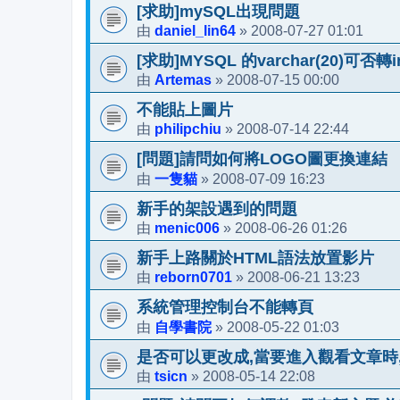
[求助]mySQL出現問題
daniel_lin64
2008-07-27 01:01
由
»
[求助]MYSQL 的varchar(20)可否轉in
Artemas
2008-07-15 00:00
由
»
不能貼上圖片
philipchiu
2008-07-14 22:44
由
»
[問題]請問如何將LOGO圖更換連結
一隻貓
2008-07-09 16:23
由
»
新手的架設遇到的問題
menic006
2008-06-26 01:26
由
»
新手上路關於HTML語法放置影片
reborn0701
2008-06-21 13:23
由
»
系統管理控制台不能轉頁
自學書院
2008-05-22 01:03
由
»
是否可以更改成,當要進入觀看文章時,
tsicn
2008-05-14 22:08
由
»