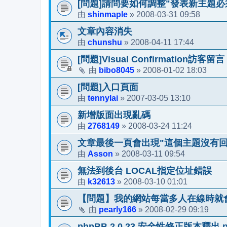
[問題]請問要如何調整"發表新主題
shinmaple
2008-03-31 09:58
由
»
文章內容消失
chunshu
2008-04-11 17:44
由
»
[問題]Visual Confirmation訪
bibo8045
2008-01-02 18:03
由
»
[問題]入口頁面
tennylai
2007-03-05 13:10
由
»
新增版面出現亂碼
2768149
2008-03-24 11:24
由
»
文章最後一頁會出現"這個主題沒有回
Asson
2008-03-11 09:54
由
»
無法到後台 LOCAL指定位址錯誤
k32613
2008-03-10 01:01
由
»
【問題】我的網站每當多人在線時就會
pearly166
2008-02-29 09:19
由
»
phpBB 2.0.23 安全性修正版本釋出,p