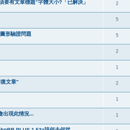
必須要有文章標題"字體大小?「已解決」
2
5
客留言 圖形驗證問題
5
2
1
復文章"
2
1
出現此情況...
1
hpBB PLUS 1.53a該何去何從