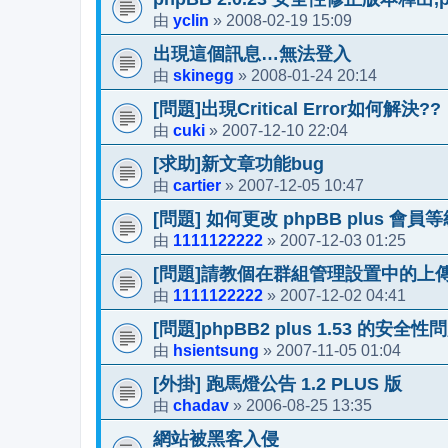
yclin
2008-02-19 15:09
由
»
出現這個訊息…無法登入
skinegg
2008-01-24 20:14
由
»
[問題]出現Critical Error如何解決??
cuki
2007-12-10 22:04
由
»
[求助]新文章功能bug
cartier
2007-12-05 10:47
由
»
[問題] 如何更改 phpBB plus 會
1111122222
2007-12-03 01:25
由
»
[問題]請教個在群組管理設置中的上
1111122222
2007-12-02 04:41
由
»
[問題]phpBB2 plus 1.53 的安全性
hsientsung
2007-11-05 01:04
由
»
[外掛] 跑馬燈公告 1.2 PLUS 版
chadav
2006-08-25 13:35
由
»
網站被黑客入侵