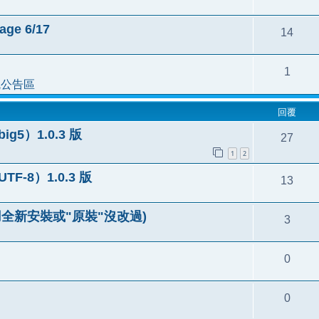
age 6/17
14
1
統公告區
回覆
ig5）1.0.3 版
27
1
2
UTF-8）1.0.3 版
13
e (適用全新安裝或"原裝"沒改過)
3
0
0