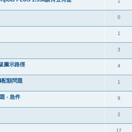
1
0
1
3
員等級圖示路徑
4
傳配額問題
1
問題 - 急件
9
2
17