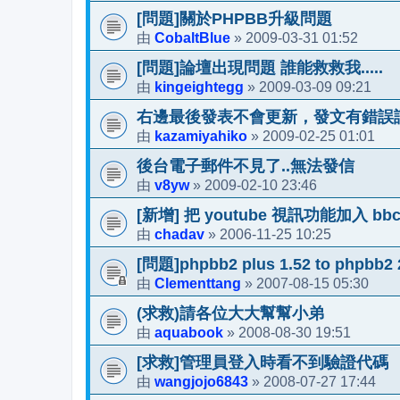
[問題]關於PHPBB升級問題
CobaltBlue
2009-03-31 01:52
由
»
[問題]論壇出現問題 誰能救救我.....
kingeightegg
2009-03-09 09:21
由
»
右邊最後發表不會更新，發文有錯誤
kazamiyahiko
2009-02-25 01:01
由
»
後台電子郵件不見了..無法發信
v8yw
2009-02-10 23:46
由
»
[新增] 把 youtube 視訊功能加入 bbc
chadav
2006-11-25 10:25
由
»
[問題]phpbb2 plus 1.52 to phpbb2 
Clementtang
2007-08-15 05:30
由
»
(求救)請各位大大幫幫小弟
aquabook
2008-08-30 19:51
由
»
[求救]管理員登入時看不到驗證代碼
wangjojo6843
2008-07-27 17:44
由
»