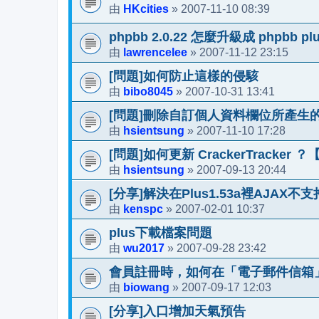
HKcities
2007-11-10 08:39
由
»
phpbb 2.0.22 怎麼升級成 phpbb pl
lawrencelee
2007-11-12 23:15
由
»
[問題]如何防止這樣的侵駭
bibo8045
2007-10-31 13:41
由
»
[問題]刪除自訂個人資料欄位所產生
hsientsung
2007-11-10 17:28
由
»
[問題]如何更新 CrackerTracker
hsientsung
2007-09-13 20:44
由
»
[分享]解決在Plus1.53a裡AJAX
kenspc
2007-02-01 10:37
由
»
plus下載檔案問題
wu2017
2007-09-28 23:42
由
»
會員註冊時，如何在「電子郵件信箱
biowang
2007-09-17 12:03
由
»
[分享]入口增加天氣預告