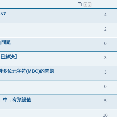
1
2
us?
4
2
的問題
0
 ？【已解決】
3
不支持多位元字符(MBC)的問題
3
0
」中，有預設值
5
10