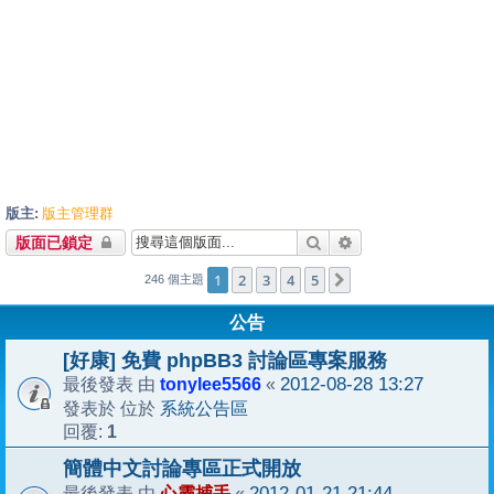
版主:
版主管理群
搜尋
進階搜尋
版面已鎖定
1
2
3
4
5
下一頁
246 個主題
公告
[好康] 免費 phpBB3 討論區專案服務
tonylee5566
2012-08-28 13:27
最後發表 由
«
系統公告區
發表於 位於
1
回覆:
簡體中文討論專區正式開放
心靈捕手
2012-01-21 21:44
最後發表 由
«