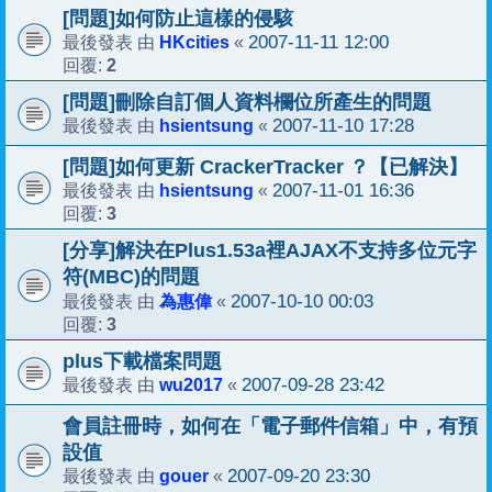
[問題]如何防止這樣的侵駭
HKcities
2007-11-11 12:00
最後發表 由
«
2
回覆:
[問題]刪除自訂個人資料欄位所產生的問題
hsientsung
2007-11-10 17:28
最後發表 由
«
[問題]如何更新 CrackerTracker ？【已解決】
hsientsung
2007-11-01 16:36
最後發表 由
«
3
回覆:
[分享]解決在Plus1.53a裡AJAX不支持多位元字
符(MBC)的問題
為惠偉
2007-10-10 00:03
最後發表 由
«
3
回覆:
plus下載檔案問題
wu2017
2007-09-28 23:42
最後發表 由
«
會員註冊時，如何在「電子郵件信箱」中，有預
設值
gouer
2007-09-20 23:30
最後發表 由
«