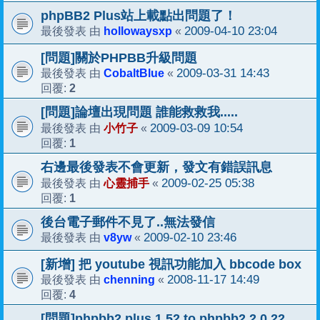
phpBB2 Plus站上載點出問題了！
hollowaysxp
2009-04-10 23:04
最後發表 由
«
[問題]關於PHPBB升級問題
CobaltBlue
2009-03-31 14:43
最後發表 由
«
2
回覆:
[問題]論壇出現問題 誰能救救我.....
小竹子
2009-03-09 10:54
最後發表 由
«
1
回覆:
右邊最後發表不會更新，發文有錯誤訊息
心靈捕手
2009-02-25 05:38
最後發表 由
«
1
回覆:
後台電子郵件不見了..無法發信
v8yw
2009-02-10 23:46
最後發表 由
«
[新增] 把 youtube 視訊功能加入 bbcode box
chenning
2008-11-17 14:49
最後發表 由
«
4
回覆:
[問題]phpbb2 plus 1.52 to phpbb2 2.0.22