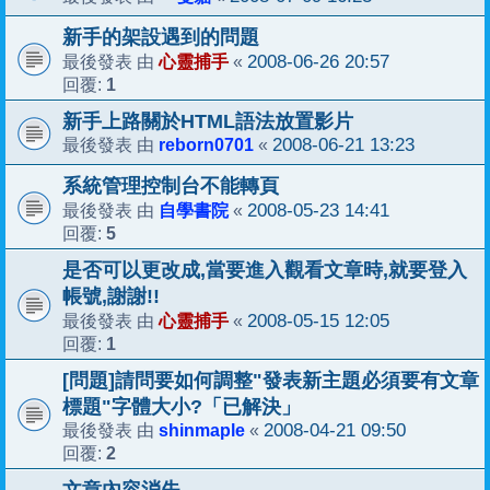
新手的架設遇到的問題
心靈捕手
2008-06-26 20:57
最後發表 由
«
1
回覆:
新手上路關於HTML語法放置影片
reborn0701
2008-06-21 13:23
最後發表 由
«
系統管理控制台不能轉頁
自學書院
2008-05-23 14:41
最後發表 由
«
5
回覆:
是否可以更改成,當要進入觀看文章時,就要登入
帳號,謝謝!!
心靈捕手
2008-05-15 12:05
最後發表 由
«
1
回覆:
[問題]請問要如何調整"發表新主題必須要有文章
標題"字體大小?「已解決」
shinmaple
2008-04-21 09:50
最後發表 由
«
2
回覆: