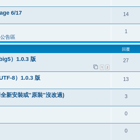
age 6/17
14
1
統公告區
回覆
ig5）1.0.3 版
27
1
2
UTF-8）1.0.3 版
13
e (適用全新安裝或"原裝"沒改過)
3
0
0