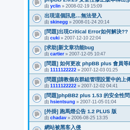
yclin
2008-02-19 15:09
由
»
出現這個訊息…無法登入
skinegg
2008-01-24 20:14
由
»
[問題]出現Critical Error如何解決??
cuki
2007-12-10 22:04
由
»
[求助]新文章功能bug
cartier
2007-12-05 10:47
由
»
[問題] 如何更改 phpBB plus 會
1111122222
2007-12-03 01:25
由
»
[問題]請教個在群組管理設置中的上
1111122222
2007-12-02 04:41
由
»
[問題]phpBB2 plus 1.53 的安全性
hsientsung
2007-11-05 01:04
由
»
[外掛] 跑馬燈公告 1.2 PLUS 版
chadav
2006-08-25 13:35
由
»
網站被黑客入侵