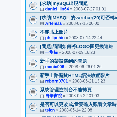
[求助]mySQL出現問題
daniel_lin64
2008-07-27 01:01
由
»
[求助]MYSQL 的varchar(20)可否轉in
Artemas
2008-07-15 00:00
由
»
不能貼上圖片
philipchiu
2008-07-14 22:44
由
»
[問題]請問如何將LOGO圖更換連結
一隻貓
2008-07-09 16:23
由
»
新手的架設遇到的問題
menic006
2008-06-26 01:26
由
»
新手上路關於HTML語法放置影片
reborn0701
2008-06-21 13:23
由
»
系統管理控制台不能轉頁
自學書院
2008-05-22 01:03
由
»
是否可以更改成,當要進入觀看文章時,
tsicn
2008-05-14 22:08
由
»