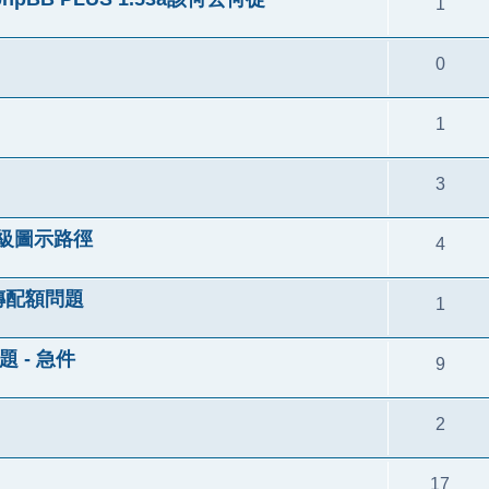
1
0
1
3
員等級圖示路徑
4
傳配額問題
1
問題 - 急件
9
2
17