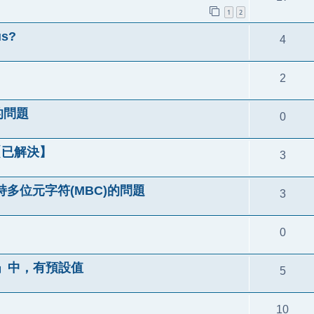
1
2
us?
4
2
的問題
0
 ？【已解決】
3
不支持多位元字符(MBC)的問題
3
0
」中，有預設值
5
10