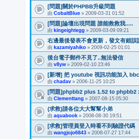
[問題]關於PHPBB升級問題
CobaltBlue
2009-03-31 01:52
由
»
[問題]論壇出現問題 誰能救救我.....
kingeightegg
2009-03-09 09:21
由
»
右邊最後發表不會更新，發文有錯誤
kazamiyahiko
2009-02-25 01:01
由
»
後台電子郵件不見了..無法發信
v8yw
2009-02-10 23:46
由
»
[新增] 把 youtube 視訊功能加入 bbc
chadav
2006-11-25 10:25
由
»
[問題]phpbb2 plus 1.52 to phpbb2 
Clementtang
2007-08-15 05:30
由
»
(求救)請各位大大幫幫小弟
aquabook
2008-08-30 19:51
由
»
[求救]管理員登入時看不到驗證代碼
wangjojo6843
2008-07-27 17:44
由
»