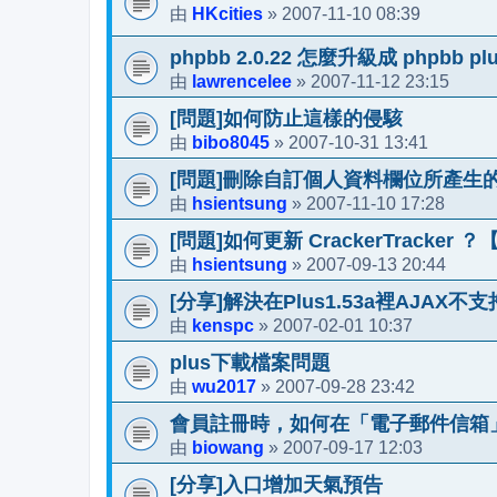
HKcities
2007-11-10 08:39
由
»
phpbb 2.0.22 怎麼升級成 phpbb pl
lawrencelee
2007-11-12 23:15
由
»
[問題]如何防止這樣的侵駭
bibo8045
2007-10-31 13:41
由
»
[問題]刪除自訂個人資料欄位所產生
hsientsung
2007-11-10 17:28
由
»
[問題]如何更新 CrackerTracker
hsientsung
2007-09-13 20:44
由
»
[分享]解決在Plus1.53a裡AJAX
kenspc
2007-02-01 10:37
由
»
plus下載檔案問題
wu2017
2007-09-28 23:42
由
»
會員註冊時，如何在「電子郵件信箱
biowang
2007-09-17 12:03
由
»
[分享]入口增加天氣預告