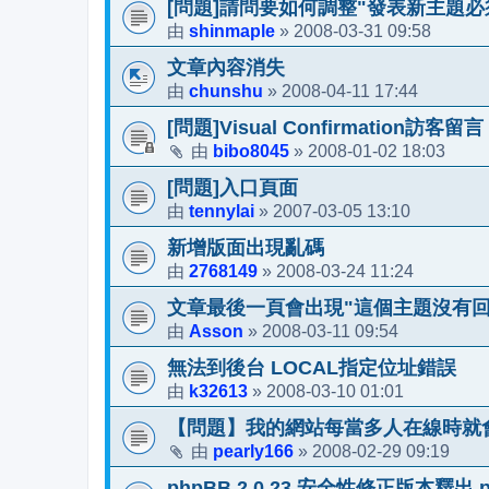
[問題]請問要如何調整"發表新主題
shinmaple
2008-03-31 09:58
由
»
文章內容消失
chunshu
2008-04-11 17:44
由
»
[問題]Visual Confirmation訪
bibo8045
2008-01-02 18:03
由
»
[問題]入口頁面
tennylai
2007-03-05 13:10
由
»
新增版面出現亂碼
2768149
2008-03-24 11:24
由
»
文章最後一頁會出現"這個主題沒有回
Asson
2008-03-11 09:54
由
»
無法到後台 LOCAL指定位址錯誤
k32613
2008-03-10 01:01
由
»
【問題】我的網站每當多人在線時就會
pearly166
2008-02-29 09:19
由
»
phpBB 2.0.23 安全性修正版本釋出,p