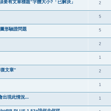
必須要有文章標題"字體大小?「已解決」
2
5
客留言 圖形驗證問題
5
2
1
復文章"
2
1
出現此情況...
1
hpBB PLUS 1.53a該何去何從