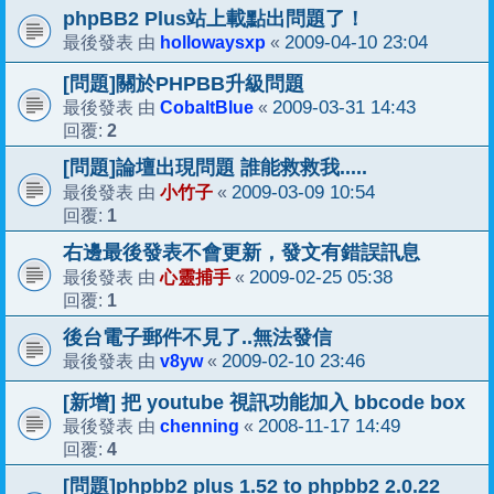
phpBB2 Plus站上載點出問題了！
hollowaysxp
2009-04-10 23:04
最後發表 由
«
[問題]關於PHPBB升級問題
CobaltBlue
2009-03-31 14:43
最後發表 由
«
2
回覆:
[問題]論壇出現問題 誰能救救我.....
小竹子
2009-03-09 10:54
最後發表 由
«
1
回覆:
右邊最後發表不會更新，發文有錯誤訊息
心靈捕手
2009-02-25 05:38
最後發表 由
«
1
回覆:
後台電子郵件不見了..無法發信
v8yw
2009-02-10 23:46
最後發表 由
«
[新增] 把 youtube 視訊功能加入 bbcode box
chenning
2008-11-17 14:49
最後發表 由
«
4
回覆:
[問題]phpbb2 plus 1.52 to phpbb2 2.0.22