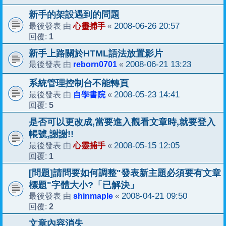
新手的架設遇到的問題
心靈捕手
2008-06-26 20:57
最後發表 由
«
1
回覆:
新手上路關於HTML語法放置影片
reborn0701
2008-06-21 13:23
最後發表 由
«
系統管理控制台不能轉頁
自學書院
2008-05-23 14:41
最後發表 由
«
5
回覆:
是否可以更改成,當要進入觀看文章時,就要登入
帳號,謝謝!!
心靈捕手
2008-05-15 12:05
最後發表 由
«
1
回覆:
[問題]請問要如何調整"發表新主題必須要有文章
標題"字體大小?「已解決」
shinmaple
2008-04-21 09:50
最後發表 由
«
2
回覆:
文章內容消失