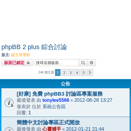
phpBB 2 plus 綜合討論
版主:
版主管理群
搜尋
進階搜尋
版面已鎖定
1
2
3
4
5
下一頁
246 個主題
公告
[好康] 免費 phpBB3 討論區專案服務
tonylee5566
2012-08-28 13:27
最後發表 由
«
系統公告區
發表於 位於
1
回覆:
簡體中文討論專區正式開放
心靈捕手
2012-01-21 21:44
最後發表 由
«