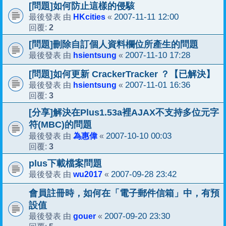
[問題]如何防止這樣的侵駭
HKcities
2007-11-11 12:00
最後發表 由
«
2
回覆:
[問題]刪除自訂個人資料欄位所產生的問題
hsientsung
2007-11-10 17:28
最後發表 由
«
[問題]如何更新 CrackerTracker ？【已解決】
hsientsung
2007-11-01 16:36
最後發表 由
«
3
回覆:
[分享]解決在Plus1.53a裡AJAX不支持多位元字
符(MBC)的問題
為惠偉
2007-10-10 00:03
最後發表 由
«
3
回覆:
plus下載檔案問題
wu2017
2007-09-28 23:42
最後發表 由
«
會員註冊時，如何在「電子郵件信箱」中，有預
設值
gouer
2007-09-20 23:30
最後發表 由
«