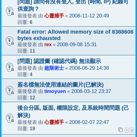
[問題] 請問有沒有登入, 登出 (時間, IP) 紀錄可
供查詢？
心靈捕手
2008-11-12 20:49
最後發表 由
«
6
回覆:
Fatal error: Allowed memory size of 8388608
bytes exhausted
rex
2008-09-08 15:31
最後發表 由
«
11
回覆:
[問題] 認證圖 (確認代碼) 無法顯示
超限術士
2008-06-29 14:38
最後發表 由
«
4
回覆:
簽名檔無法使用連結的圖片(已解決)
timoyuen
2008-03-12 23:37
最後發表 由
«
12
回覆:
後台分區, 版面, 權限設定, 及系統時間問題 (己
解決)
心靈捕手
2008-02-07 22:47
最後發表 由
«
19
回覆:
1
2