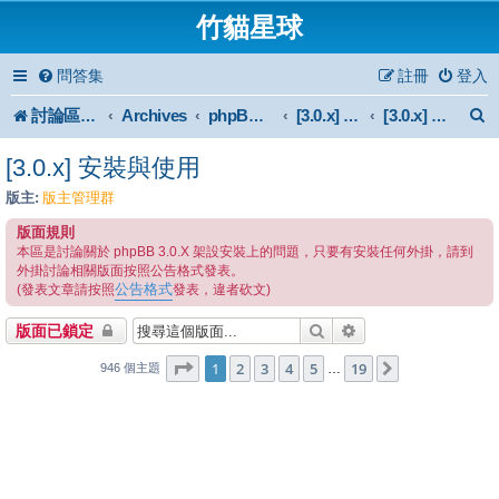
竹貓星球
問答集
註冊
登入
討論區首頁
Archives
phpBB 3.0.x Forum Archive
[3.0.x] Support
[3.0.x] 安裝與使用
[3.0.x] 安裝與使用
版主:
版主管理群
版面規則
本區是討論關於 phpBB 3.0.X 架設安裝上的問題，只要有安裝任何外掛，請到
外掛討論相關版面按照公告格式發表。
公告格式
(發表文章請按照
發表，違者砍文)
搜尋
進階搜尋
版面已鎖定
1
19
第
1
頁 (共
2
3
4
頁)
5
19
下一頁
…
946 個主題