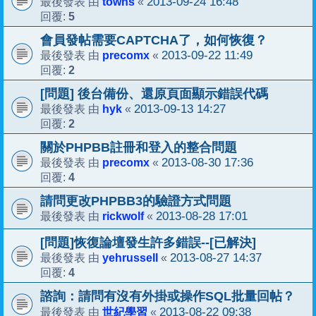
towns
2013-09-24 16:48
最後發表 由
«
5
回覆:
會員發帖需要CAPTCHA了，如何恢復？
precomx
2013-09-22 11:49
最後發表 由
«
2
回覆:
[問題] 後台備份、還原頁面顯示錯誤代碼
hyk
2013-09-13 14:27
最後發表 由
«
2
回覆:
關於PHPBB註冊和登入的整合問題
precomx
2013-08-30 17:36
最後發表 由
«
4
回覆:
請問更改PHPBB3的驗證方式問題
rickwolf
2013-08-28 17:01
最後發表 由
«
[問題]恢復論壇發生許多錯誤--[已解決]
yehrussell
2013-08-27 14:37
最後發表 由
«
4
回覆:
諮詢：請問有沒有外掛或操作SQL批量回帖？
世紀學習
2013-08-22 09:38
最後發表 由
«