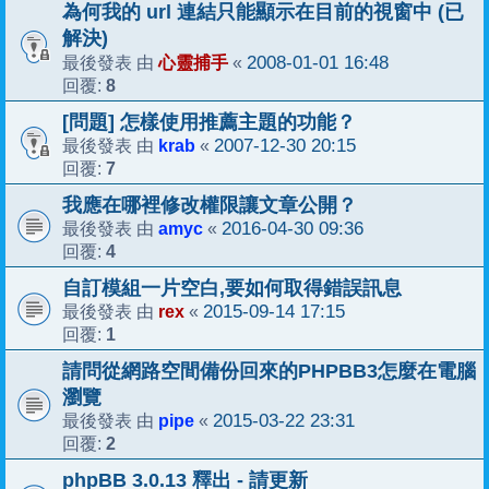
為何我的 url 連結只能顯示在目前的視窗中 (已
解決)
心靈捕手
2008-01-01 16:48
最後發表 由
«
8
回覆:
[問題] 怎樣使用推薦主題的功能？
krab
2007-12-30 20:15
最後發表 由
«
7
回覆:
我應在哪裡修改權限讓文章公開？
amyc
2016-04-30 09:36
最後發表 由
«
4
回覆:
自訂模組一片空白,要如何取得錯誤訊息
rex
2015-09-14 17:15
最後發表 由
«
1
回覆:
請問從網路空間備份回來的PHPBB3怎麼在電腦
瀏覽
pipe
2015-03-22 23:31
最後發表 由
«
2
回覆:
phpBB 3.0.13 釋出 - 請更新