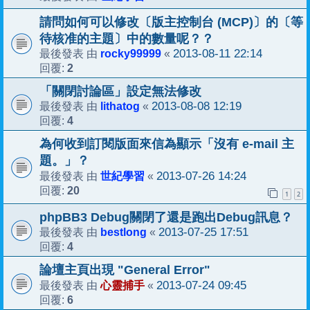
請問如何可以修改〔版主控制台 (MCP)〕的〔等
待核准的主題〕中的數量呢？？
rocky99999
2013-08-11 22:14
最後發表 由
«
2
回覆:
「關閉討論區」設定無法修改
lithatog
2013-08-08 12:19
最後發表 由
«
4
回覆:
為何收到訂閱版面來信為顯示「沒有 e-mail 主
題。」？
世紀學習
2013-07-26 14:24
最後發表 由
«
20
回覆:
1
2
phpBB3 Debug關閉了還是跑出Debug訊息？
bestlong
2013-07-25 17:51
最後發表 由
«
4
回覆:
論壇主頁出現 "General Error"
心靈捕手
2013-07-24 09:45
最後發表 由
«
6
回覆: