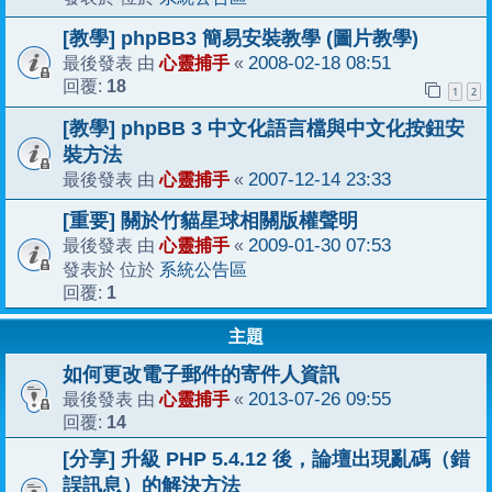
[教學] phpBB3 簡易安裝教學 (圖片教學)
心靈捕手
2008-02-18 08:51
最後發表 由
«
18
回覆:
1
2
[教學] phpBB 3 中文化語言檔與中文化按鈕安
裝方法
心靈捕手
2007-12-14 23:33
最後發表 由
«
[重要] 關於竹貓星球相關版權聲明
心靈捕手
2009-01-30 07:53
最後發表 由
«
系統公告區
發表於 位於
1
回覆:
主題
如何更改電子郵件的寄件人資訊
心靈捕手
2013-07-26 09:55
最後發表 由
«
14
回覆:
[分享] 升級 PHP 5.4.12 後，論壇出現亂碼（錯
誤訊息）的解決方法