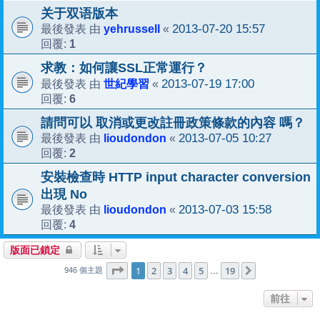
关于双语版本
yehrussell
2013-07-20 15:57
最後發表 由
«
1
回覆:
求教：如何讓SSL正常運行？
世紀學習
2013-07-19 17:00
最後發表 由
«
6
回覆:
請問可以 取消或更改註冊政策條款的內容 嗎？
lioudondon
2013-07-05 10:27
最後發表 由
«
2
回覆:
安裝檢查時 HTTP input character conversion
出現 No
lioudondon
2013-07-03 15:58
最後發表 由
«
4
回覆:
版面已鎖定
1
19
第
1
頁 (共
2
3
4
頁)
5
19
下一頁
…
946 個主題
前往