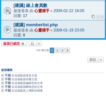
[建議] 線上會員數
心靈捕手
2009-02-22 18:05
最後發表 由
«
17
回覆:
1
2
[建議] memberlist.php
心靈捕手
2009-01-19 23:05
最後發表 由
«
8
回覆:
版面已鎖定
1
2
3
下一頁
102 個主題
前往
版面權限
不能
您
在這個版面發表主題
不能
您
在這個版面回覆主題
不能
您
在這個版面編輯您的文章
不能
您
在這個版面刪除您的文章
不能
您
在這個版面上傳附加檔案