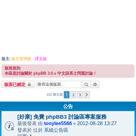
版主:
版主管理群
譯文組
、
版面規則
本區是討論關於 phpBB 3.0.x 中文語系之問題討論！
搜尋
進階搜尋
版面已鎖定
1
2
3
下一頁
102 個主題
公告
[好康] 免費 phpBB3 討論區專案服務
tonylee5566
2012-08-28 13:27
最後發表 由
«
系統公告區
發表於 位於