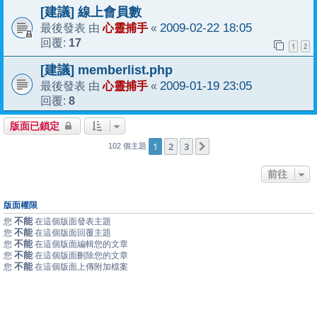
[建議] 線上會員數
心靈捕手
2009-02-22 18:05
最後發表 由
«
17
回覆:
1
2
[建議] memberlist.php
心靈捕手
2009-01-19 23:05
最後發表 由
«
8
回覆:
版面已鎖定
1
2
3
下一頁
102 個主題
前往
版面權限
不能
您
在這個版面發表主題
不能
您
在這個版面回覆主題
不能
您
在這個版面編輯您的文章
不能
您
在這個版面刪除您的文章
不能
您
在這個版面上傳附加檔案