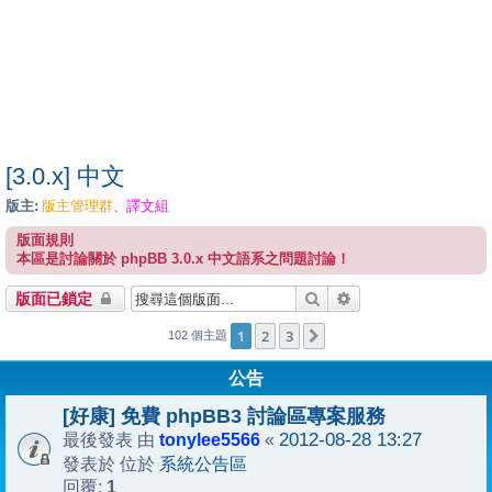
[3.0.x] 中文
版主:
版主管理群
譯文組
、
版面規則
本區是討論關於 phpBB 3.0.x 中文語系之問題討論！
搜尋
進階搜尋
版面已鎖定
1
2
3
下一頁
102 個主題
公告
[好康] 免費 phpBB3 討論區專案服務
tonylee5566
2012-08-28 13:27
最後發表 由
«
系統公告區
發表於 位於
1
回覆: