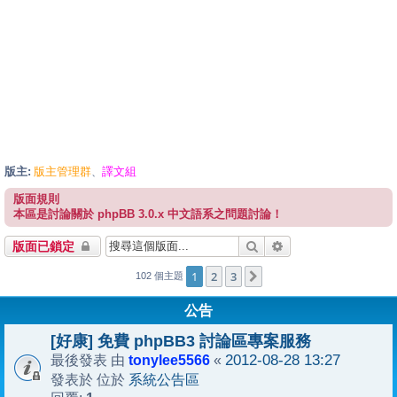
版主:
版主管理群
譯文組
、
版面規則
本區是討論關於 phpBB 3.0.x 中文語系之問題討論！
搜尋
進階搜尋
版面已鎖定
1
2
3
下一頁
102 個主題
公告
[好康] 免費 phpBB3 討論區專案服務
tonylee5566
2012-08-28 13:27
最後發表 由
«
系統公告區
發表於 位於