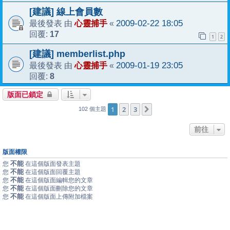
[建議] 線上會員數
心靈捕手
2009-02-22 18:05
最後發表 由
«
17
回覆:
1
2
[建議] memberlist.php
心靈捕手
2009-01-19 23:05
最後發表 由
«
8
回覆:
版面已鎖定
1
2
3
下一頁
102 個主題
前往
版面權限
不能
您
在這個版面發表主題
不能
您
在這個版面回覆主題
不能
您
在這個版面編輯您的文章
不能
您
在這個版面刪除您的文章
不能
您
在這個版面上傳附加檔案