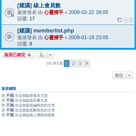
[建議] 線上會員數
心靈捕手
2009-02-22 18:05
最後發表 由
«
17
回覆:
1
2
[建議] memberlist.php
心靈捕手
2009-01-19 23:05
最後發表 由
«
8
回覆:
版面已鎖定
1
2
3
下一頁
102 個主題
前往
版面權限
不能
您
在這個版面發表主題
不能
您
在這個版面回覆主題
不能
您
在這個版面編輯您的文章
不能
您
在這個版面刪除您的文章
不能
您
在這個版面上傳附加檔案