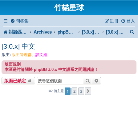
竹貓星球
問答集
註冊
登入
討論區首頁
Archives
phpBB 3.0.x Forum Archive
[3.0.x] Support
[3.0.x] 中文
[3.0.x] 中文
版主:
版主管理群
譯文組
、
版面規則
本區是討論關於 phpBB 3.0.x 中文語系之問題討論！
搜尋
進階搜尋
版面已鎖定
1
2
3
下一頁
102 個主題