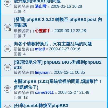
後升級到phpBB3的問題
過山雲
2009-03-16 16:28
最後發表 由
«
4
回覆:
[發問] phpBB 2.0.22 轉換至 phpBB3 post 內
容亂碼
心靈捕手
2009-03-12 22:28
最後發表 由
«
7
回覆:
向各个请教转换后，只有主题乱码的问题
mljgjf
2009-02-27 09:16
最後發表 由
«
4
回覆:
[沒頭沒尾分享] phpBB2 BIG5升級到phpBB2
utf8
linjunan
2009-02-11 00:35
最後發表 由
«
有關phpBB (3.02)系統管裡的問題,煩請幫忙！
(問題解決了)
carrie3011
2008-12-27 21:49
最後發表 由
«
13
回覆:
[分享]punbb轉換至phpBB3