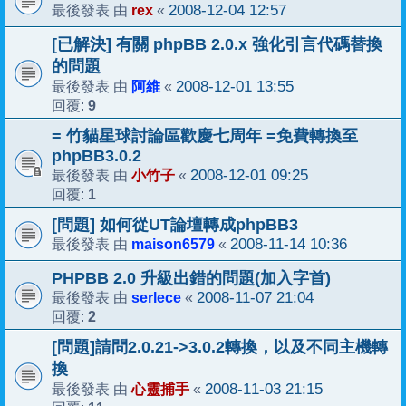
rex
2008-12-04 12:57
最後發表 由
«
[已解決] 有關 phpBB 2.0.x 強化引言代碼替換
的問題
阿維
2008-12-01 13:55
最後發表 由
«
9
回覆:
= 竹貓星球討論區歡慶七周年 =免費轉換至
phpBB3.0.2
小竹子
2008-12-01 09:25
最後發表 由
«
1
回覆:
[問題] 如何從UT論壇轉成phpBB3
maison6579
2008-11-14 10:36
最後發表 由
«
PHPBB 2.0 升級出錯的問題(加入字首)
serlece
2008-11-07 21:04
最後發表 由
«
2
回覆:
[問題]請問2.0.21->3.0.2轉換，以及不同主機轉
換
心靈捕手
2008-11-03 21:15
最後發表 由
«