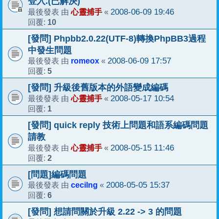
登入.(已解決)
心靈捕手
2008-06-09 19:46
最後發表 由
«
10
回覆:
[發問] Phpbb2.0.22(UTF-8)轉換PhpBB3過程
中發生問題
romeox
2008-06-09 17:57
最後發表 由
«
5
回覆:
[發問] 升級後舊版本的外語變成編碼
心靈捕手
2008-05-17 10:54
最後發表 由
«
1
回覆:
[發問] quick reply 技術上問題和語系編碼問題
請教
心靈捕手
2008-05-15 11:46
最後發表 由
«
2
回覆:
[問題]編碼問題
cecilng
2008-05-05 15:37
最後發表 由
«
6
回覆:
[發問] 想請問關於升級 2.22 -> 3 的問題