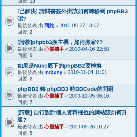
10
回覆:
[已解決] 請問書簽外掛該如何轉移到 phpBB3
呢?
阿維
2010-05-27 18:07
最後發表 由
«
2
回覆:
[請教]phpbb3換主機，如何搬家??
心靈捕手
2010-04-16 22:58
最後發表 由
«
5
回覆:
如果是Nuke底下的phpBB2要轉換
mrbuny
2010-01-04 11:01
最後發表 由
«
2
回覆:
phpBB2 轉 phpBB3 時BBCode的問題
心靈捕手
2009-11-05 06:16
最後發表 由
«
7
回覆:
[請教] 自行設計個人資料欄位的網站該如何升
級?
心靈捕手
2009-09-26 10:27
最後發表 由
«
5
回覆: