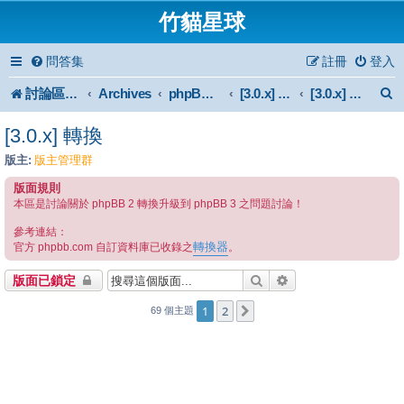
竹貓星球
問答集
註冊
登入
討論區首頁
Archives
phpBB 3.0.x Forum Archive
[3.0.x] Support
[3.0.x] 轉換
[3.0.x] 轉換
版主:
版主管理群
版面規則
本區是討論關於 phpBB 2 轉換升級到 phpBB 3 之問題討論！
參考連結：
轉換器
官方 phpbb.com 自訂資料庫已收錄之
。
搜尋
進階搜尋
版面已鎖定
1
2
下一頁
69 個主題