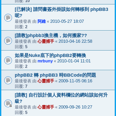
10
回覆:
[已解決] 請問書簽外掛該如何轉移到 phpBB3
呢?
阿維
2010-05-27 18:07
最後發表 由
«
2
回覆:
[請教]phpbb3換主機，如何搬家??
心靈捕手
2010-04-16 22:58
最後發表 由
«
5
回覆:
如果是Nuke底下的phpBB2要轉換
mrbuny
2010-01-04 11:01
最後發表 由
«
2
回覆:
phpBB2 轉 phpBB3 時BBCode的問題
心靈捕手
2009-11-05 06:16
最後發表 由
«
7
回覆:
[請教] 自行設計個人資料欄位的網站該如何升
級?
心靈捕手
2009-09-26 10:27
最後發表 由
«
5
回覆: