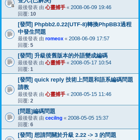
登入.(已解決)
心靈捕手
2008-06-09 19:46
最後發表 由
«
10
回覆:
[發問] Phpbb2.0.22(UTF-8)轉換PhpBB3過程
中發生問題
romeox
2008-06-09 17:57
最後發表 由
«
5
回覆:
[發問] 升級後舊版本的外語變成編碼
心靈捕手
2008-05-17 10:54
最後發表 由
«
1
回覆:
[發問] quick reply 技術上問題和語系編碼問題
請教
心靈捕手
2008-05-15 11:46
最後發表 由
«
2
回覆:
[問題]編碼問題
cecilng
2008-05-05 15:37
最後發表 由
«
6
回覆:
[發問] 想請問關於升級 2.22 -> 3 的問題