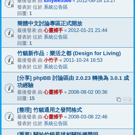
tonylee5566
2012-08-28 13:27
最後發表 由
«
系統公告區
發表於 位於
1
回覆:
簡體中文討論專區正式開放
心靈捕手
2012-01-21 21:44
最後發表 由
«
系統公告區
發表於 位於
1
回覆:
竹貓新作品：樂活之都 (Design for Living)
小竹子
2011-10-24 16:53
最後發表 由
«
系統公告區
發表於 位於
[分享] phpBB 討論區由 2.0.23 轉換為 3.0.1 成
功經驗
心靈捕手
2008-08-02 00:36
最後發表 由
«
15
回覆:
1
2
[整理] 竹貓通用之發問格式
心靈捕手
2008-03-08 22:46
最後發表 由
«
系統公告區
發表於 位於
[重要] 關於竹貓星球相關版權聲明