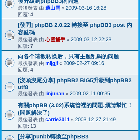
後升級到phpBB3的問題
過山雲
2009-03-16 16:28
最後發表 由
«
4
回覆:
[發問] phpBB 2.0.22 轉換至 phpBB3 post 內
容亂碼
心靈捕手
2009-03-12 22:28
最後發表 由
«
7
回覆:
向各个请教转换后，只有主题乱码的问题
mljgjf
2009-02-27 09:16
最後發表 由
«
4
回覆:
[沒頭沒尾分享] phpBB2 BIG5升級到phpBB2
utf8
linjunan
2009-02-11 00:35
最後發表 由
«
有關phpBB (3.02)系統管裡的問題,煩請幫忙！
(問題解決了)
carrie3011
2008-12-27 21:49
最後發表 由
«
13
回覆:
[分享]punbb轉換至phpBB3