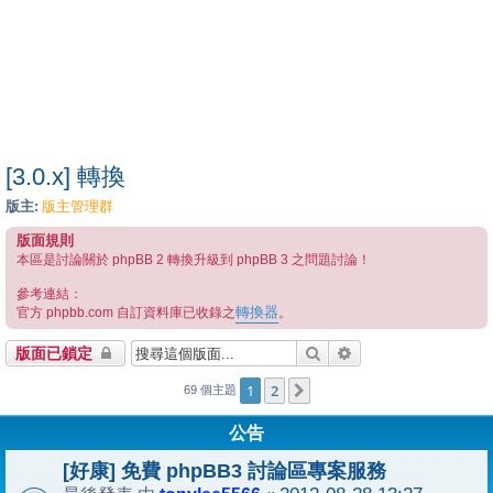
[3.0.x] 轉換
版主:
版主管理群
版面規則
本區是討論關於 phpBB 2 轉換升級到 phpBB 3 之問題討論！
參考連結：
轉換器
官方 phpbb.com 自訂資料庫已收錄之
。
搜尋
進階搜尋
版面已鎖定
1
2
下一頁
69 個主題
公告
[好康] 免費 phpBB3 討論區專案服務