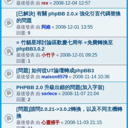
rex
2008-12-04 12:57
最後發表 由
«
[已解決] 有關 phpBB 2.0.x 強化引言代碼替換
的問題
阿維
2008-12-01 13:55
最後發表 由
«
9
回覆:
= 竹貓星球討論區歡慶七周年 =免費轉換至
phpBB3.0.2
小竹子
2008-12-01 09:25
最後發表 由
«
1
回覆:
[問題] 如何從UT論壇轉成phpBB3
maison6579
2008-11-14 10:36
最後發表 由
«
PHPBB 2.0 升級出錯的問題(加入字首)
serlece
2008-11-07 21:04
最後發表 由
«
2
回覆:
[問題]請問2.0.21->3.0.2轉換，以及不同主機轉
換
心靈捕手
2008-11-03 21:15
最後發表 由
«