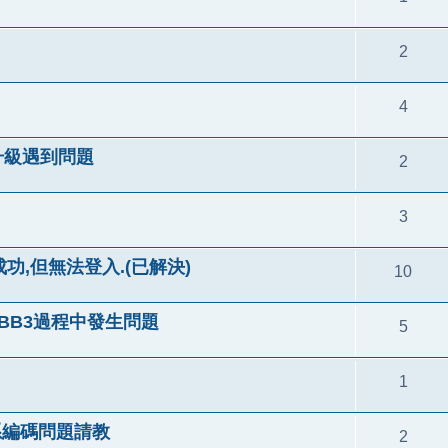
2
4
b3升級遇到問題
2
3
0.1成功,但無法登入.(已解決)
10
換PhpBB3過程中發生問題
5
1
和語系編碼問題請教
2