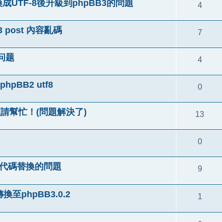
換成UTF-8後升級到phpBB3的問題
4
B3 post 內容亂碼
7
问题
4
hpBB2 utf8
0
,煩請幫忙！(問題解決了)
13
0
化引言代碼替換的問題
9
至phpBB3.0.2
1