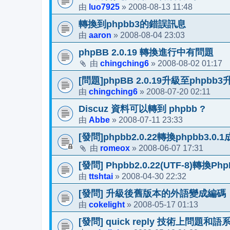
luo7925
2008-08-13 11:48
由
»
轉換到phpbb3的錯誤訊息
aaron
2008-08-04 23:03
由
»
phpBB 2.0.19 轉換進行中有問題
chingching6
2008-08-02 01:17
由
»
[問題]phpBB 2.0.19升級至phpb
chingching6
2008-07-20 02:11
由
»
Discuz 資料可以轉到 phpbb ?
Abbe
2008-07-11 23:33
由
»
[發問]phpbb2.0.22轉換phpbb3.
romeox
2008-06-07 17:31
由
»
[發問] Phpbb2.0.22(UTF-8)轉
ttshtai
2008-04-30 22:32
由
»
[發問] 升級後舊版本的外語變成編碼
cokelight
2008-05-17 01:13
由
»
[發問] quick reply 技術上問題