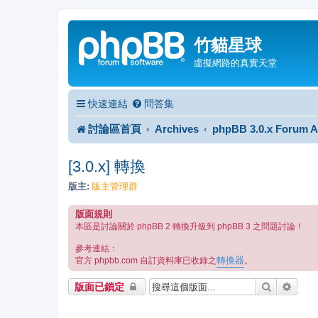
竹貓星球
虛擬網路的真實天堂
快速連結
問答集
討論區首頁
Archives
phpBB 3.0.x Forum A
[3.0.x] 轉換
版主:
版主管理群
版面規則
本區是討論關於 phpBB 2 轉換升級到 phpBB 3 之問題討論！
參考連結：
轉換器
官方 phpbb.com 自訂資料庫已收錄之
。
搜尋
進階
版面已鎖定