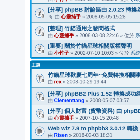
[分享] phpBB 討論區由 2.0.23 轉換
心靈捕手
2008-05-05 15:28
由
»
[整理] 竹貓通用之發問格式
心靈捕手
2008-03-08 22:46
由
»
» 位於
[重要] 關於竹貓星球相關版權聲明
小竹子
2002-07-10 10:03
系
由
»
» 位於
主題
竹貓星球歡慶七周年~免費轉換相關
rex
2008-10-29 19:44
由
»
[分享] phpBB2 Plus 1.52 轉換成
Clementtang
2008-05-07 03:57
由
»
[分享] 個人財富 (貨幣資料) 由 phpBB
心靈捕手
2007-10-15 20:48
由
»
Web wiz 7.9 to phpbb3 3.0.12 轉換
Risen
2016-02-03 18:31
由
»