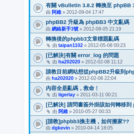
有關 vBulletin 3.8.2 轉換至 ph
阿維
2012-09-04 17:47
由
»
phpBB2 升級為 phpBB3 中文亂碼
網絡新手3號
2012-08-05 21:19
由
»
轉換後的phpbb3文章標題亂碼
taipan1102
2012-05-08 00:23
由
»
[已解決]有關 error_log 的問題
ha202020
2012-02-08 11:12
由
»
請教目前網站想從phpBB2升級到ph
ha202020
2012-02-06 22:04
由
»
內容全是亂碼，救命﹗
tigerlay
2011-03-11 00:21
由
»
[已解決] 請問書簽外掛該如何轉移到 p
阿維
2010-05-27 00:33
由
»
[請教]phpbb3換主機，如何搬家??
dgkevin
2010-04-14 18:05
由
»