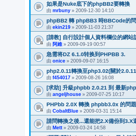
如果是Nuke底下的phpBB2要轉換
mrbuny
2009-12-30 14:10
由
»
phpBB2 轉 phpBB3 時BBCode的
ekin219
2009-11-03 21:37
由
»
[請教] 自行設計個人資料欄位的網站
阿維
2009-09-19 00:57
由
»
急需将DZ 6.1.0转换到PHPBB 3.
onice
2009-09-07 16:15
由
»
php2.0.11轉換至php3.02(關於2.0.
f454017
2009-08-26 16:08
由
»
[求助] 升級phpbb 2.0.21 到 最新p
angeljhouse
2009-07-25 10:17
由
»
PHPbb 2.0X 轉換 phpbb3.0x 的問
CobaltBlue
2009-03-31 15:14
由
»
請問轉換之後...還能把2.X備份到3.
Mett
2009-03-24 14:58
由
»