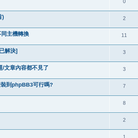
0
)
2
以及不同主機轉換
11
 [已解決]
3
後標題/文章內容都不見了
3
裝到phpBB3可行嗎?
7
8
2
1