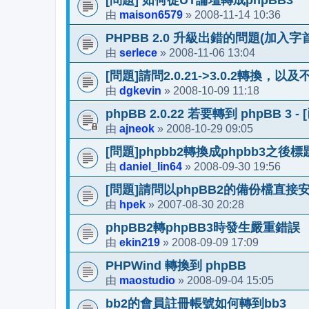
[問題] 如何從UT論壇轉成phpBB3
maison6579
2008-11-14 10:36
由
»
PHPBB 2.0 升級出錯的問題(加入字首
serlece
2008-11-06 13:04
由
»
[問題]請問2.0.21->3.0.2轉換，
dgkevin
2008-10-09 11:18
由
»
phpBB 2.0.22 若要轉到 phpBB 3 -
ajneok
2008-10-29 09:05
由
»
[問題]phpbb2轉換成phpbb3之
daniel_lin64
2008-09-30 19:56
由
»
[問題]請問以phpBB2的備份檔直接安
hpek
2007-08-30 20:28
由
»
phpBB2轉phpBB3時發生嚴重錯誤
ekin219
2008-09-09 17:09
由
»
PHPWind 轉換到 phpBB
maostudio
2008-09-04 15:05
由
»
bb2的會員註冊帳號如何轉到bb3