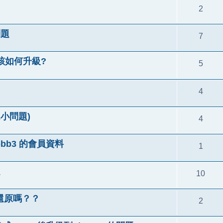
2
問題
7
該如何升級?
5
4
11小問題)
4
hpbb3 的會員資料
1
題
10
X還原嗎？？
2