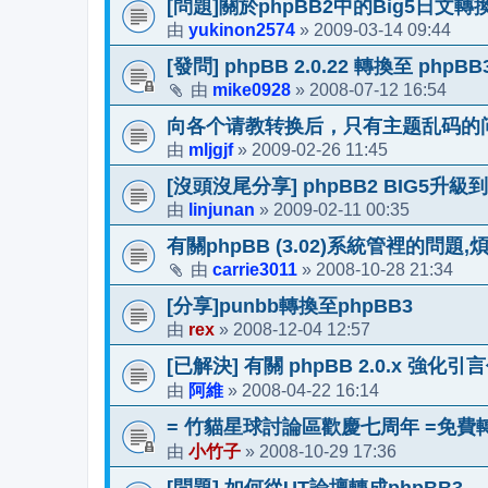
[問題]關於phpBB2中的Big5日文轉
yukinon2574
2009-03-14 09:44
由
»
[發問] phpBB 2.0.22 轉換至 phpB
mike0928
2008-07-12 16:54
由
»
向各个请教转换后，只有主题乱码的
mljgjf
2009-02-26 11:45
由
»
[沒頭沒尾分享] phpBB2 BIG5升級到p
linjunan
2009-02-11 00:35
由
»
有關phpBB (3.02)系統管裡的問題
carrie3011
2008-10-28 21:34
由
»
[分享]punbb轉換至phpBB3
rex
2008-12-04 12:57
由
»
[已解決] 有關 phpBB 2.0.x 強
阿維
2008-04-22 16:14
由
»
= 竹貓星球討論區歡慶七周年 =免費轉換
小竹子
2008-10-29 17:36
由
»