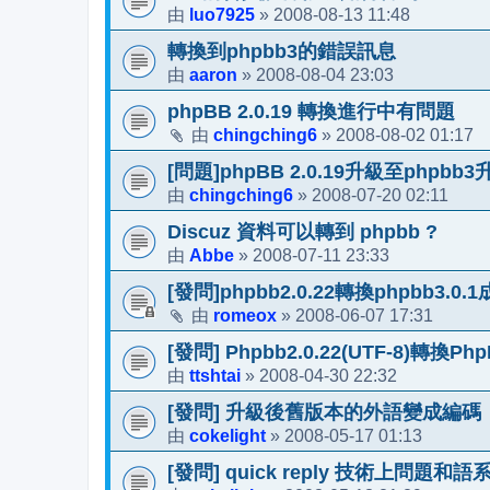
luo7925
2008-08-13 11:48
由
»
轉換到phpbb3的錯誤訊息
aaron
2008-08-04 23:03
由
»
phpBB 2.0.19 轉換進行中有問題
chingching6
2008-08-02 01:17
由
»
[問題]phpBB 2.0.19升級至phpb
chingching6
2008-07-20 02:11
由
»
Discuz 資料可以轉到 phpbb ?
Abbe
2008-07-11 23:33
由
»
[發問]phpbb2.0.22轉換phpbb3.
romeox
2008-06-07 17:31
由
»
[發問] Phpbb2.0.22(UTF-8)轉
ttshtai
2008-04-30 22:32
由
»
[發問] 升級後舊版本的外語變成編碼
cokelight
2008-05-17 01:13
由
»
[發問] quick reply 技術上問題