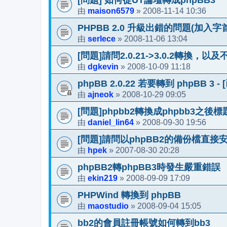
[問題] 如何從UT論壇轉成phpBB3
maison6579
2008-11-14 10:36
由
»
PHPBB 2.0 升級出錯的問題(加入字首
serlece
2008-11-06 13:04
由
»
[問題]請問2.0.21->3.0.2轉換，
dgkevin
2008-10-09 11:18
由
»
phpBB 2.0.22 若要轉到 phpBB 3 -
ajneok
2008-10-29 09:05
由
»
[問題]phpbb2轉換成phpbb3之
daniel_lin64
2008-09-30 19:56
由
»
[問題]請問以phpBB2的備份檔直接安
hpek
2007-08-30 20:28
由
»
phpBB2轉phpBB3時發生嚴重錯誤
ekin219
2008-09-09 17:09
由
»
PHPWind 轉換到 phpBB
maostudio
2008-09-04 15:05
由
»
bb2的會員註冊帳號如何轉到bb3