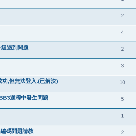
2
4
b3升級遇到問題
2
3
0.1成功,但無法登入.(已解決)
10
換PhpBB3過程中發生問題
5
1
和語系編碼問題請教
2