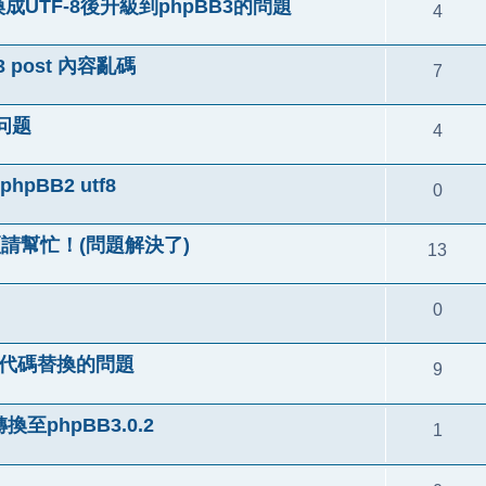
換成UTF-8後升級到phpBB3的問題
4
B3 post 內容亂碼
7
问题
4
hpBB2 utf8
0
,煩請幫忙！(問題解決了)
13
0
化引言代碼替換的問題
9
至phpBB3.0.2
1