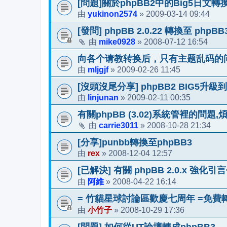
[問題]關於phpBB2中的Big5日文轉
yukinon2574
2009-03-14 09:44
由
»
[發問] phpBB 2.0.22 轉換至 phpB
mike0928
2008-07-12 16:54
由
»
向各个请教转换后，只有主题乱码的
mljgjf
2009-02-26 11:45
由
»
[沒頭沒尾分享] phpBB2 BIG5升級到p
linjunan
2009-02-11 00:35
由
»
有關phpBB (3.02)系統管裡的問題
carrie3011
2008-10-28 21:34
由
»
[分享]punbb轉換至phpBB3
rex
2008-12-04 12:57
由
»
[已解決] 有關 phpBB 2.0.x 強
阿維
2008-04-22 16:14
由
»
= 竹貓星球討論區歡慶七周年 =免費轉換
小竹子
2008-10-29 17:36
由
»