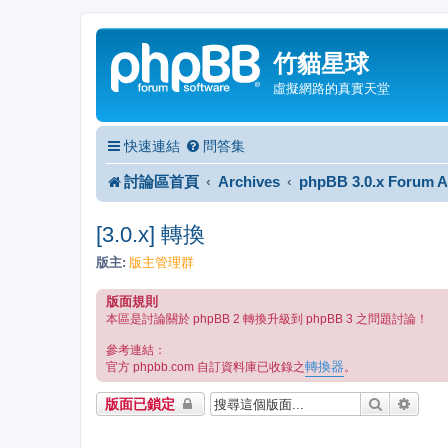
竹貓星球
虛擬網路的真實天堂
快速連結
問答集
討論區首頁
Archives
phpBB 3.0.x Forum A
[3.0.x] 轉換
版主:
版主管理群
版面規則
本區是討論關於 phpBB 2 轉換升級到 phpBB 3 之問題討論！
參考連結：
轉換器
官方 phpbb.com 自訂資料庫已收錄之
。
搜尋
進階
版面已鎖定