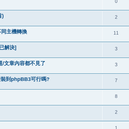
0
)
2
以及不同主機轉換
11
 [已解決]
3
後標題/文章內容都不見了
3
裝到phpBB3可行嗎?
7
8
2
1