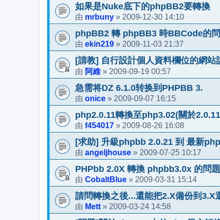
如果是Nuke底下的phpBB2要轉換
mrbuny
2009-12-30 14:10
由
»
phpBB2 轉 phpBB3 時BBCode的
ekin219
2009-11-03 21:37
由
»
[請教] 自行設計個人資料欄位的網站
阿維
2009-09-19 00:57
由
»
急需将DZ 6.1.0转换到PHPBB 3.
onice
2009-09-07 16:15
由
»
php2.0.11轉換至php3.02(關於2.0.
f454017
2009-08-26 16:08
由
»
[求助] 升級phpbb 2.0.21 到 最新p
angeljhouse
2009-07-25 10:17
由
»
PHPbb 2.0X 轉換 phpbb3.0x 的問
CobaltBlue
2009-03-31 15:14
由
»
請問轉換之後...還能把2.X備份到3.
Mett
2009-03-24 14:58
由
»