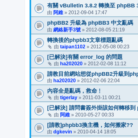
有關 vBulletin 3.8.2 轉換至 ph
阿維
2012-09-04 17:47
由
»
phpBB2 升級為 phpBB3 中文亂碼
網絡新手3號
2012-08-05 21:19
由
»
轉換後的phpbb3文章標題亂碼
taipan1102
2012-05-08 00:23
由
»
[已解決]有關 error_log 的問題
ha202020
2012-02-08 11:12
由
»
請教目前網站想從phpBB2升級到ph
ha202020
2012-02-06 22:04
由
»
內容全是亂碼，救命﹗
tigerlay
2011-03-11 00:21
由
»
[已解決] 請問書簽外掛該如何轉移到 p
阿維
2010-05-27 00:33
由
»
[請教]phpbb3換主機，如何搬家??
dgkevin
2010-04-14 18:05
由
»