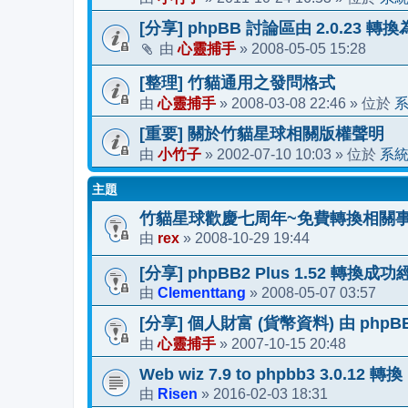
[分享] phpBB 討論區由 2.0.23 轉換
心靈捕手
2008-05-05 15:28
由
»
[整理] 竹貓通用之發問格式
心靈捕手
2008-03-08 22:46
由
»
» 位於
[重要] 關於竹貓星球相關版權聲明
小竹子
2002-07-10 10:03
系
由
»
» 位於
主題
竹貓星球歡慶七周年~免費轉換相關
rex
2008-10-29 19:44
由
»
[分享] phpBB2 Plus 1.52 轉換成
Clementtang
2008-05-07 03:57
由
»
[分享] 個人財富 (貨幣資料) 由 phpBB
心靈捕手
2007-10-15 20:48
由
»
Web wiz 7.9 to phpbb3 3.0.12 轉換
Risen
2016-02-03 18:31
由
»