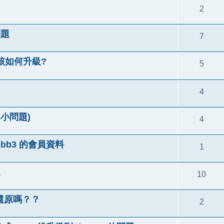
2
問題
7
該如何升級?
5
4
11小問題)
4
hpbb3 的會員資料
1
題
10
X還原嗎？？
2