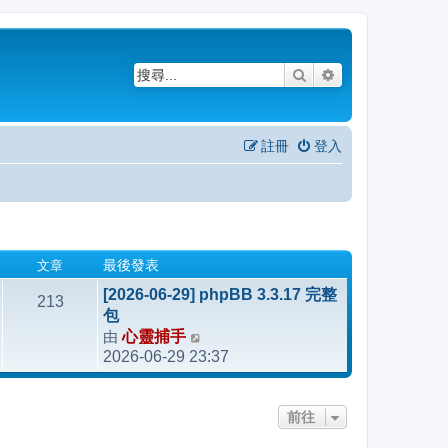
搜尋
進階搜尋
註冊
登入
文章
最後發表
[2026-06-29] phpBB 3.3.17 完整
213
包
由
心靈捕手
檢
2026-06-29 23:37
視
最
後
前往
發
表