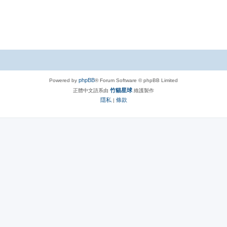
phpBB
Powered by
® Forum Software © phpBB Limited
竹貓星球
正體中文語系由
維護製作
隱私
條款
|