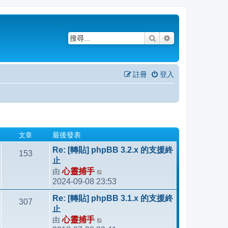
搜尋
進階搜尋
註冊
登入
文章
最後發表
Re: [轉貼] phpBB 3.2.x 的支援終
153
止
由
心靈捕手
檢
2024-09-08 23:53
視
最
Re: [轉貼] phpBB 3.1.x 的支援終
307
後
止
發
由
心靈捕手
檢
表