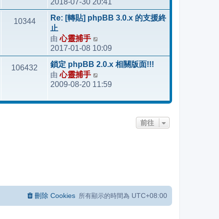
2018-07-30 20:41
視
最
Re: [轉貼] phpBB 3.0.x 的支援終
10344
後
止
發
由
心靈捕手
檢
表
2017-01-08 10:09
視
最
鎖定 phpBB 2.0.x 相關版面!!!
106432
後
由
心靈捕手
檢
發
2009-08-20 11:59
視
表
最
後
發
前往
表
刪除 Cookies
UTC+08:00
所有顯示的時間為