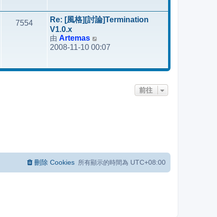
最
後
Re: [風格][討論]Termination
7554
發
V1.0.x
表
由
Artemas
檢
2008-11-10 00:07
視
最
後
發
前往
表
刪除 Cookies
UTC+08:00
所有顯示的時間為