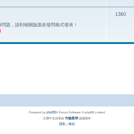
1360
掛問題，請到相關版面依發問格式發表！
)
phpBB
Powered by
® Forum Software © phpBB Limited
竹貓星球
正體中文語系由
維護製作
隱私
條款
|