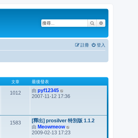
搜尋
進階搜尋
註冊
登入
文章
最後發表
由
pyf12345
檢
1012
2007-11-12 17:36
視
最
後
發
[釋出] prosilver 特別版 1.1.2
1583
表
由
Meowmeow
檢
2009-02-13 17:23
視