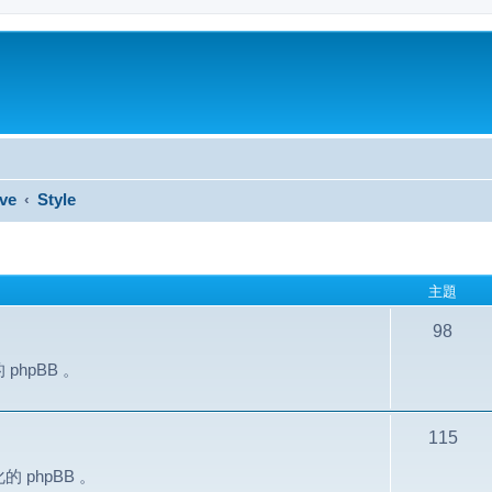
ve
Style
主題
98
hpBB 。
115
phpBB 。