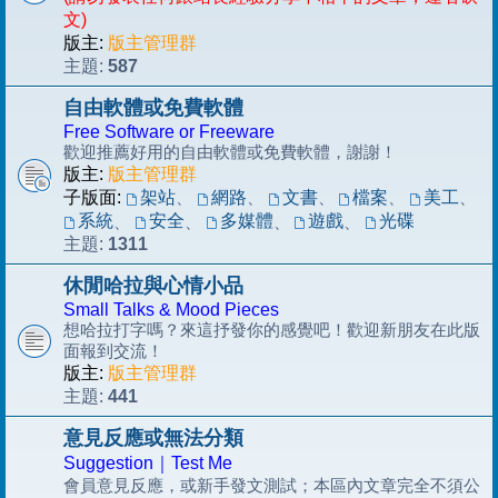
文)
版主:
版主管理群
587
主題:
自由軟體或免費軟體
Free Software or Freeware
歡迎推薦好用的自由軟體或免費軟體，謝謝！
版主:
版主管理群
子版面:
架站
、
網路
、
文書
、
檔案
、
美工
、
系統
安全
多媒體
遊戲
光碟
、
、
、
、
1311
主題:
休閒哈拉與心情小品
Small Talks & Mood Pieces
想哈拉打字嗎？來這抒發你的感覺吧！歡迎新朋友在此版
面報到交流！
版主:
版主管理群
441
主題:
意見反應或無法分類
Suggestion｜Test Me
會員意見反應，或新手發文測試；本區內文章完全不須公