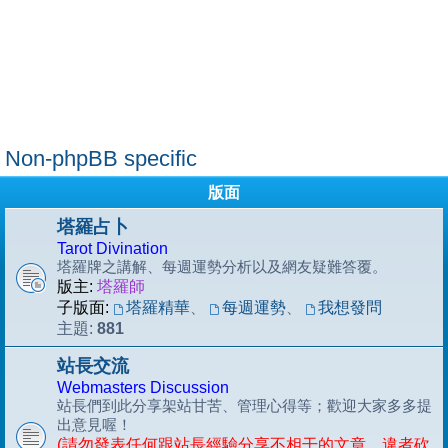
Non-phpBB specific
版面
塔羅占卜
Tarot Divination
塔羅牌之講解、每週運勢分析以及網友疑難答覆。
版主:
塔羅師
子版面:
塔羅精華
、
每週運勢
、
我想發問
881
主題:
站長交流
Webmasters Discussion
站長們到此分享架站甘苦、管理心得等；歡迎大家多多提
出意見喔！
(請勿發表任何跟站長經驗分享不相干的文章，違者砍