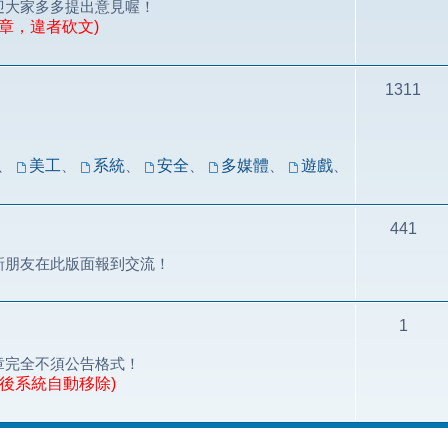
迎大家多多提出意見喔！
章，違者砍文)
1311
！
、
美工
、
系統
、
安全
、
多媒體
、
遊戲
、
441
新朋友在此版面報到交流！
1
章完全不須公告格式！
天後系統自動移除)