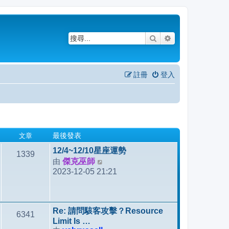
搜尋
進階搜尋
註冊
登入
文章
最後發表
12/4~12/10星座運勢
1339
由
傑克巫師
檢
2023-12-05 21:21
視
最
後
發
Re: 請問駭客攻擊？Resource
6341
表
Limit Is …