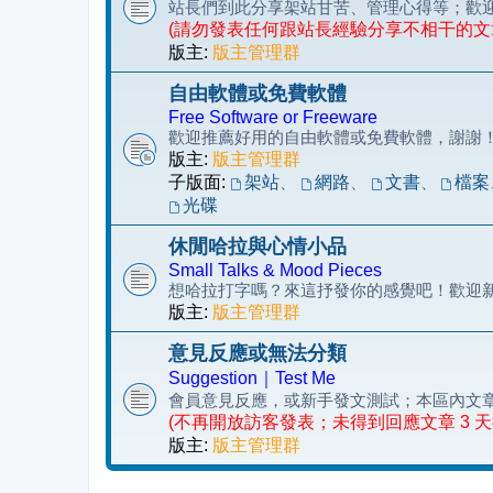
站長們到此分享架站甘苦、管理心得等；歡
(請勿發表任何跟站長經驗分享不相干的文
版主:
版主管理群
自由軟體或免費軟體
Free Software or Freeware
歡迎推薦好用的自由軟體或免費軟體，謝謝
版主:
版主管理群
子版面:
架站
、
網路
、
文書
、
檔案
光碟
休閒哈拉與心情小品
Small Talks & Mood Pieces
想哈拉打字嗎？來這抒發你的感覺吧！歡迎
版主:
版主管理群
意見反應或無法分類
Suggestion｜Test Me
會員意見反應，或新手發文測試；本區內文
(不再開放訪客發表；未得到回應文章 3 
版主:
版主管理群