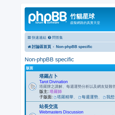
竹貓星球
虛擬網路的真實天堂
快速連結
問答集
討論區首頁
Non-phpBB specific
Non-phpBB specific
版面
塔羅占卜
Tarot Divination
塔羅牌之講解、每週運勢分析以及網友疑難
版主:
塔羅師
子版面:
塔羅精華
、
每週運勢
、
我想
站長交流
Webmasters Discussion