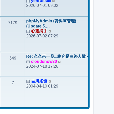
由
yehrussell
檢
2026-07-01 09:02
視
最
後
phpMyAdmin (資料庫管理)
7179
發
(Update 5.…
表
由
心靈捕手
檢
2026-07-02 07:29
視
最
後
發
Re: 久久來一發...終究是曲終人散~
649
表
由
cloudsnow30
檢
2024-07-18 17:26
視
最
後
由
吉川拓也
檢
7
發
2004-04-10 01:29
視
表
最
後
發
表