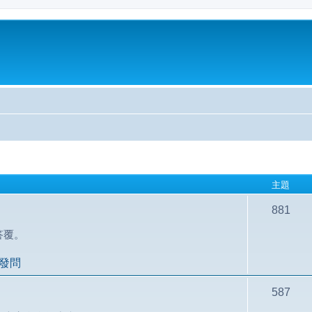
主題
881
答覆。
發問
587