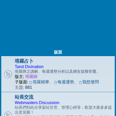
版面
塔羅占卜
Tarot Divination
塔羅牌之講解、每週運勢分析以及網友疑難答覆。
版主:
塔羅師
子版面:
塔羅精華
、
每週運勢
、
我想發問
881
主題:
站長交流
Webmasters Discussion
站長們到此分享架站甘苦、管理心得等；歡迎大家多多提
出意見喔！