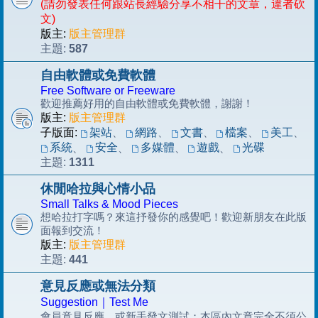
(請勿發表任何跟站長經驗分享不相干的文章，違者砍
文)
版主:
版主管理群
587
主題:
自由軟體或免費軟體
Free Software or Freeware
歡迎推薦好用的自由軟體或免費軟體，謝謝！
版主:
版主管理群
子版面:
架站
、
網路
、
文書
、
檔案
、
美工
、
系統
安全
多媒體
遊戲
光碟
、
、
、
、
1311
主題:
休閒哈拉與心情小品
Small Talks & Mood Pieces
想哈拉打字嗎？來這抒發你的感覺吧！歡迎新朋友在此版
面報到交流！
版主:
版主管理群
441
主題:
意見反應或無法分類
Suggestion｜Test Me
會員意見反應，或新手發文測試；本區內文章完全不須公