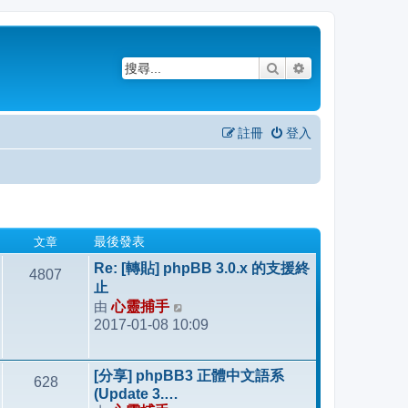
搜尋
進階搜尋
註冊
登入
文章
最後發表
Re: [轉貼] phpBB 3.0.x 的支援終
4807
止
由
心靈捕手
檢
2017-01-08 10:09
視
最
後
[分享] phpBB3 正體中文語系
628
發
(Update 3.…
表