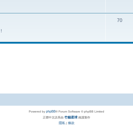
70
論！
phpBB
Powered by
® Forum Software © phpBB Limited
竹貓星球
正體中文語系由
維護製作
隱私
條款
|