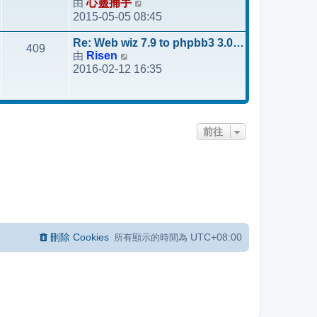
由
心靈捕手
檢
2015-05-05 08:45
視
最
Re: Web wiz 7.9 to phpbb3 3.0…
409
後
由
Risen
檢
發
2016-02-12 16:35
視
表
最
後
發
前往
表
刪除 Cookies
UTC+08:00
所有顯示的時間為