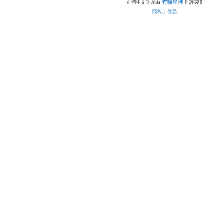
竹貓星球
正體中文語系由
維護製作
隱私
條款
|