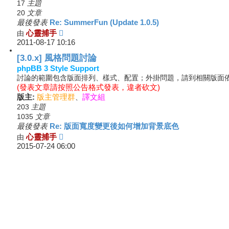
主題
17
文章
20
最後發表
Re: SummerFun (Update 1.0.5)
檢
由
心靈捕手
2011-08-17 10:16
視
最
[3.0.x] 風格問題討論
後
phpBB 3 Style Support
發
討論的範圍包含版面排列、樣式、配置；外掛問題，請到相關版面
表
(發表文章請按照公告格式發表，違者砍文)
版主:
版主管理群
、
譯文組
主題
203
文章
1035
最後發表
Re: 版面寬度變更後如何增加背景底色
檢
由
心靈捕手
2015-07-24 06:00
視
最
後
發
表