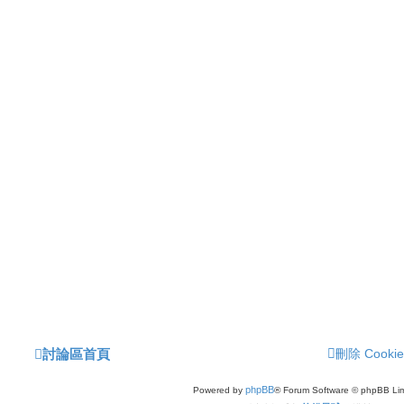
討論區首頁
刪除 Cookie
phpBB
Powered by
® Forum Software © phpBB Lim