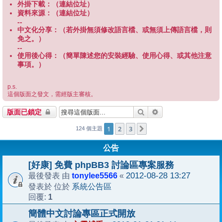
外掛下載：（連結位址）
資料來源：（連結位址）
--
中文化分享：（若外掛無須修改語言檔、或無須上傳語言檔，則
免之。）
--
使用後心得：（簡單陳述您的安裝經驗、使用心得、或其他注意
事項。）
p.s.
這個版面之發文，需經版主審核。
搜尋
進階搜尋
版面已鎖定
1
2
3
下一頁
124 個主題
公告
[好康] 免費 phpBB3 討論區專案服務
tonylee5566
2012-08-28 13:27
最後發表 由
«
系統公告區
發表於 位於
1
回覆:
簡體中文討論專區正式開放